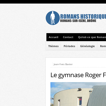
Accueil
Contact
Qu’est-ce que Romans
Thèmes
Périodes
Généalogie
Rom
Jean-Yves Baxter
Le gymnase Roger F