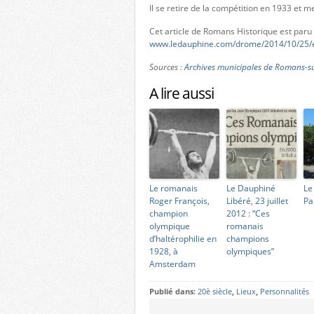
Il se retire de la compétition en 1933 et me
Cet article de Romans Historique est paru
www.ledauphine.com/drome/2014/10/25/e
Sources :
Archives municipales de Romans-su
A lire aussi
Le romanais
Le Dauphiné
Le
Roger François,
Libéré, 23 juillet
Pa
champion
2012 : “Ces
olympique
romanais
d’haltérophilie en
champions
1928, à
olympiques”
Amsterdam
Publié dans:
20è siècle
,
Lieux
,
Personnalités