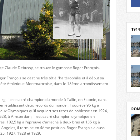
Un li
Rejoi
1914
cent
Mond
ège Claude Debussy, se trouve le gymnase Roger François.
rend
Franc
 François se destine très tôt à l’haltérophilie et il début sa
rech
ociété Athlétique Montmartroise, dans le 18ème arrondissement
grav
Cliqu
l’Hôt
Mort
Tribo
kg, il est sacré champion du monde à Tallin, en Estonie, dans
par c
en établissant deux records du monde : il soulève 95 kg à
ROM
Jeux Olympiques qu’il acquiert ses titres de noblesse : en 1924,
n 1928, à Amsterdam, il est sacré champion olympique en
as, 102,5 kg à l’épreuve d’arraché à deux bras et 135 kg à
s Angeles, il termine en 4ème position. Roger François a aussi
25, 1927, 1928 et 1929.
depui