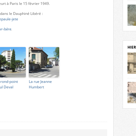
urt à Paris le 15 février 1949.
notr
sièc
 dans le Dauphiné Libéré :
fenê
paule-jete
étage
statu
r-Isère
.
Isèr
mira
prése
vest
HIER
sur-I
Cliqu
de ve
retou
aujo
 rond-point
La rue Jeanne
débu
ul Deval
Humbert
actu
cadre
l’ave
Roman
Roman
dans 
des 
des 
dans
donc
l’ima