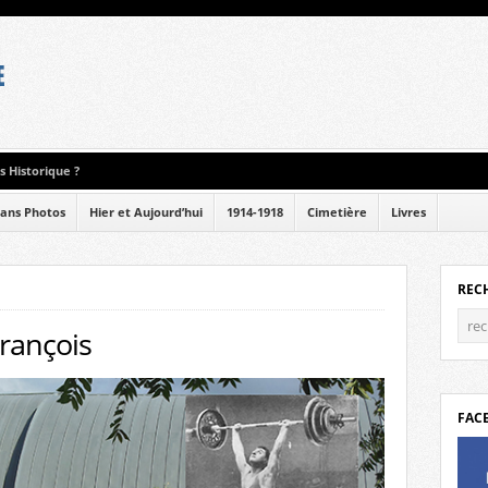
 Historique ?
ans Photos
Hier et Aujourd’hui
1914-1918
Cimetière
Livres
REC
rançois
FAC