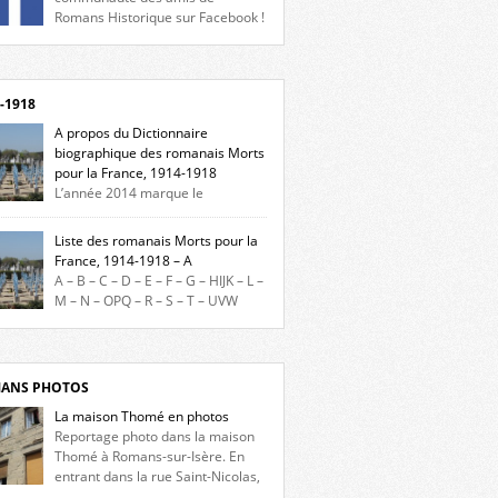
Romans Historique sur Facebook !
eu d’actualités, d’échanges et de partages !
gnez-nous sur Facebook, cliquez ici !
-1918
A propos du Dictionnaire
biographique des romanais Morts
pour la France, 1914-1918
L’année 2014 marque le
enaire du début de la Première Guerre
iale et ce dictionnaire biographique veut
Liste des romanais Morts pour la
re hommage aux romanais Morts pour la
France, 1914-1918 – A
e durant ce conflit. La base de cette
A – B – C – D – E – F – G – HIJK – L –
erche historique est constituée des noms
M – N – OPQ – R – S – T – UVW
és sur les plaques commémoratives de
ez sur une lettre pour voir la liste des
el de Ville, du lycée du Dauphiné et du lycée
s pour la France dont le nom commence
ulet, […]
ette lettre. Liste des romanais […]
ANS PHOTOS
La maison Thomé en photos
Reportage photo dans la maison
Thomé à Romans-sur-Isère. En
entrant dans la rue Saint-Nicolas,
s la place Lally-Tollendal, on remarque à