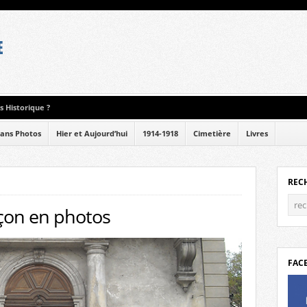
 Historique ?
ans Photos
Hier et Aujourd’hui
1914-1918
Cimetière
Livres
REC
çon en photos
FAC