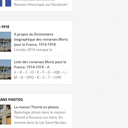
Romans Historique sur Facebook !
eu d’actualités, d’échanges et de partages !
gnez-nous sur Facebook, cliquez ici !
-1918
A propos du Dictionnaire
biographique des romanais Morts
pour la France, 1914-1918
L’année 2014 marque le
enaire du début de la Première Guerre
iale et ce dictionnaire biographique veut
Liste des romanais Morts pour la
re hommage aux romanais Morts pour la
France, 1914-1918 – A
e durant ce conflit. La base de cette
A – B – C – D – E – F – G – HIJK – L –
erche historique est constituée des noms
M – N – OPQ – R – S – T – UVW
és sur les plaques commémoratives de
ez sur une lettre pour voir la liste des
el de Ville, du lycée du Dauphiné et du lycée
s pour la France dont le nom commence
ulet, […]
ette lettre. Liste des romanais […]
ANS PHOTOS
La maison Thomé en photos
Reportage photo dans la maison
Thomé à Romans-sur-Isère. En
entrant dans la rue Saint-Nicolas,
s la place Lally-Tollendal, on remarque à