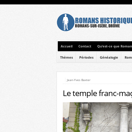
Accueil
Contact
Qu’est-ce que Romans
Thèmes
Périodes
Généalogie
Rom
Jean-Yves Baxter
Le temple franc-ma