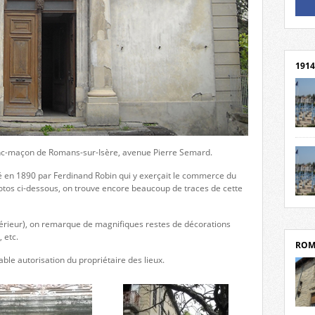
Un li
Rejoi
1914
cent
Mond
anc-maçon de Romans-sur-Isère, avenue Pierre Semard.
rend
Franc
heté en 1890 par Ferdinand Robin qui y exerçait le commerce du
rech
otos ci-dessous, on trouve encore beaucoup de traces de cette
grav
Cliqu
l’Hôt
Mort
Tribo
intérieur), on remarque de magnifiques restes de décorations
par c
 etc.
ROM
able autorisation du propriétaire des lieux.
depui