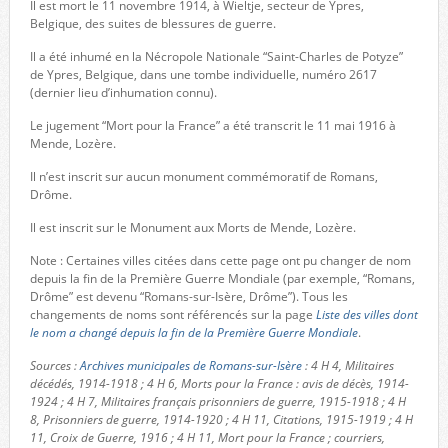
Il est mort le 11 novembre 1914, à Wieltje, secteur de Ypres,
Belgique, des suites de blessures de guerre.
Il a été inhumé en la Nécropole Nationale “Saint-Charles de Potyze”
de Ypres, Belgique, dans une tombe individuelle, numéro 2617
(dernier lieu d’inhumation connu).
Le jugement “Mort pour la France” a été transcrit le 11 mai 1916 à
Mende, Lozère.
Il n’est inscrit sur aucun monument commémoratif de Romans,
Drôme.
Il est inscrit sur le Monument aux Morts de Mende, Lozère.
Note : Certaines villes citées dans cette page ont pu changer de nom
depuis la fin de la Première Guerre Mondiale (par exemple, “Romans,
Drôme” est devenu “Romans-sur-Isère, Drôme”). Tous les
changements de noms sont référencés sur la page
Liste des villes dont
le nom a changé depuis la fin de la Première Guerre Mondiale
.
Sources :
Archives municipales de Romans-sur-Isère
: 4 H 4, Militaires
décédés, 1914-1918 ; 4 H 6, Morts pour la France : avis de décès, 1914-
1924 ; 4 H 7, Militaires français prisonniers de guerre, 1915-1918 ; 4 H
8, Prisonniers de guerre, 1914-1920 ; 4 H 11, Citations, 1915-1919 ; 4 H
11, Croix de Guerre, 1916 ; 4 H 11, Mort pour la France ; courriers,