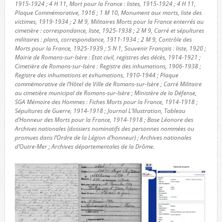
1915-1924 ; 4 H 11, Mort pour la France : listes, 1915-1924 ; 4 H 11,
Plaque Commémorative, 1916 ; 1 M 10, Monument aux morts, liste des
victimes, 1919-1934 ; 2 M 9, Militaires Morts pour la France enterrés au
cimetière : correspondance, liste, 1925-1938 ; 2 M 9, Carré et sépultures
militaires : plans, correspondance, 1911-1934 ; 2 M 9, Contrôle des
Morts pour la France, 1925-1939 ; 5 N 1, Souvenir Français : liste, 1920 ;
Mairie de Romans-sur-Isère : Etat civil, registres des décès, 1914-1921 ;
Cimetière de Romans-sur-Isère : Registre des inhumations, 1906-1938 ;
Registre des inhumations et exhumations, 1910-1944 ; Plaque
commémorative de l’Hôtel de Ville de Romans-sur-Isère ; Carré Militaire
au cimetière municipal de Romans-sur-Isère ; Ministère de la Défense,
SGA Mémoire des Hommes : Fiches Morts pour la France, 1914-1918 ;
Sépultures de Guerre, 1914-1918 ; Journal L’Illustration, Tableau
d’Honneur des Morts pour la France, 1914-1918 ; Base Léonore des
Archives nationales (dossiers nominatifs des personnes nommées ou
promues dans l’Ordre de la Légion d’honneur) ; Archives nationales
d’Outre-Mer ; Archives départementales de la Drôme.