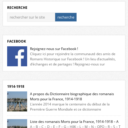
RECHERCHE
FACEBOOK
Rejoignez-nous sur Facebook !
Cliquez ici pour rejoindre la communauté des amis de
Romans Historique sur Facebook ! Un lieu d’actualités,
d’échanges et de partages ! Rejoignez-nous sur
Facebook, cliquez ici !
1914-1918
A propos du Dictionnaire biographique des romanais
Morts pour la France, 1914-1918
L’année 2014 marque le centenaire du début de la
Première Guerre Mondiale et ce dictionnaire
biographique veut rendre hommage aux romanais Morts pour la
France durant ce conflit. La base de cette recherche historique est
Liste des romanais Morts pour la France, 1914-1918 – A
constituée des noms gravés sur les plaques commémoratives de
A – B – C – D – E – F – G – HIJK – L – M – N – OPQ – R – S – T