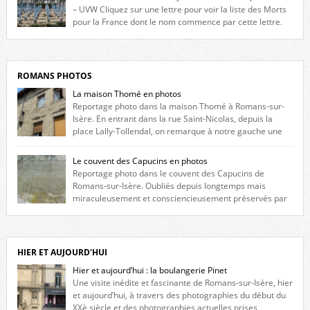
l’Hôtel de Ville, du lycée du Dauphiné et du lycée Triboulet, […]
– UVW Cliquez sur une lettre pour voir la liste des Morts
pour la France dont le nom commence par cette lettre.
Liste des romanais […]
ROMANS PHOTOS
La maison Thomé en photos
Reportage photo dans la maison Thomé à Romans-sur-
Isère. En entrant dans la rue Saint-Nicolas, depuis la
place Lally-Tollendal, on remarque à notre gauche une
maison construite au XVIè siècle. Les deux façades sont ornées de
fenêtres jumelles à meneaux. Entre ces deux étages, on peut voir une
Le couvent des Capucins en photos
niche qui contient une statue de la Vierge. […]
Reportage photo dans le couvent des Capucins de
Romans-sur-Isère. Oubliés depuis longtemps mais
miraculeusement et consciencieusement préservés par
les propriétaires des lieux, des vestiges du couvent des Capucins de
Romans-sur-Isère s’offrent à nouveau à notre vue. Cliquez ici pour lire
l’histoire de la redécouverte de vestiges du couvent des Capucins ! Petit
retour sur l’histoire […]
HIER ET AUJOURD'HUI
Hier et aujourd’hui : la boulangerie Pinet
Une visite inédite et fascinante de Romans-sur-Isère, hier
et aujourd’hui, à travers des photographies du début du
XXè siècle et des photographies actuelles prises