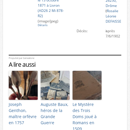
le 13 octobre
26250,
1871 à Livron
Drôme
(AD26 2 Mi 878-
(
Rosalie
R2)
Léonie
(image/jpeg)
DEFAISSE
)
Détails
Décès:
après
7/6/1902
Propulsé par
Genealone
A lire aussi
Joseph
Auguste Baux,
Le Mystère
Genthon,
héros de la
des Trois
maître orfèvre
Grande
Doms joué à
en 1757
Guerre
Romans en
1509