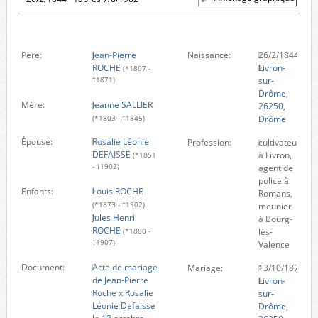
Père:
Jean-Pierre
Naissance:
26/2/1844
ROCHE
Livron-
(*1807 -
sur-
†1871)
Drôme,
Mère:
Jeanne SALLIER
26250,
Drôme
(*1803 - †1845)
Épouse:
Rosalie Léonie
Profession:
cultivateur
DEFAISSE
à Livron,
(*1851
- †1902)
agent de
police à
Enfants:
Louis ROCHE
Romans,
(*1873 - †1902)
meunier
Jules Henri
à Bourg-
ROCHE
lès-
(*1880 -
†1907)
Valence
Document:
Acte de mariage
Mariage:
13/10/1871
de Jean-Pierre
Livron-
Roche x Rosalie
sur-
Léonie Defaisse
Drôme,