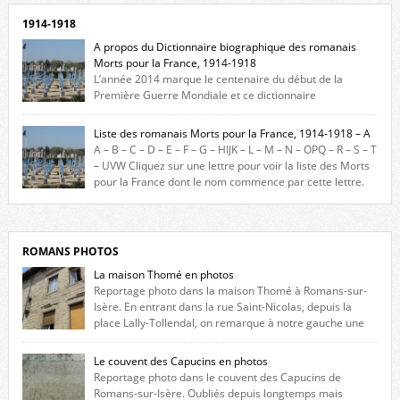
1914-1918
A propos du Dictionnaire biographique des romanais
Morts pour la France, 1914-1918
L’année 2014 marque le centenaire du début de la
Première Guerre Mondiale et ce dictionnaire
biographique veut rendre hommage aux romanais Morts pour la
France durant ce conflit. La base de cette recherche historique est
Liste des romanais Morts pour la France, 1914-1918 – A
constituée des noms gravés sur les plaques commémoratives de
A – B – C – D – E – F – G – HIJK – L – M – N – OPQ – R – S – T
l’Hôtel de Ville, du lycée du Dauphiné et du lycée Triboulet, […]
– UVW Cliquez sur une lettre pour voir la liste des Morts
pour la France dont le nom commence par cette lettre.
Liste des romanais […]
ROMANS PHOTOS
La maison Thomé en photos
Reportage photo dans la maison Thomé à Romans-sur-
Isère. En entrant dans la rue Saint-Nicolas, depuis la
place Lally-Tollendal, on remarque à notre gauche une
maison construite au XVIè siècle. Les deux façades sont ornées de
fenêtres jumelles à meneaux. Entre ces deux étages, on peut voir une
Le couvent des Capucins en photos
niche qui contient une statue de la Vierge. […]
Reportage photo dans le couvent des Capucins de
Romans-sur-Isère. Oubliés depuis longtemps mais