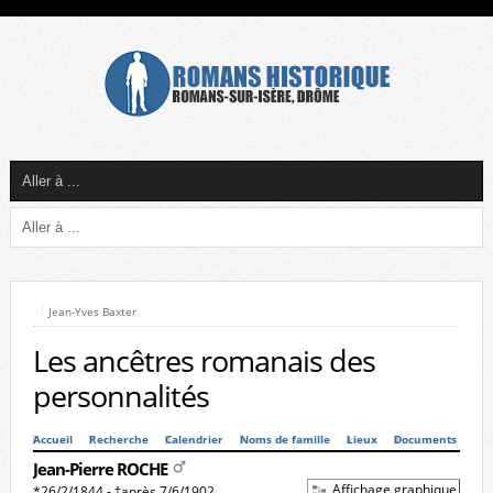
Jean-Yves Baxter
Les ancêtres romanais des
personnalités
Accueil
Recherche
Calendrier
Noms de famille
Lieux
Documents
Jean-Pierre ROCHE
Affichage graphique
*26/2/1844 - †après 7/6/1902