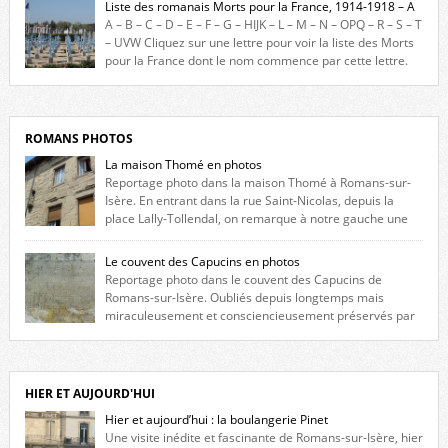
Liste des romanais Morts pour la France, 1914-1918 – A
constituée des noms gravés sur les plaques commémoratives de
A – B – C – D – E – F – G – HIJK – L – M – N – OPQ – R – S – T
l’Hôtel de Ville, du lycée du Dauphiné et du lycée Triboulet, […]
– UVW Cliquez sur une lettre pour voir la liste des Morts
pour la France dont le nom commence par cette lettre.
Liste des romanais […]
ROMANS PHOTOS
La maison Thomé en photos
Reportage photo dans la maison Thomé à Romans-sur-
Isère. En entrant dans la rue Saint-Nicolas, depuis la
place Lally-Tollendal, on remarque à notre gauche une
maison construite au XVIè siècle. Les deux façades sont ornées de
fenêtres jumelles à meneaux. Entre ces deux étages, on peut voir une
Le couvent des Capucins en photos
niche qui contient une statue de la Vierge. […]
Reportage photo dans le couvent des Capucins de
Romans-sur-Isère. Oubliés depuis longtemps mais
miraculeusement et consciencieusement préservés par
les propriétaires des lieux, des vestiges du couvent des Capucins de
Romans-sur-Isère s’offrent à nouveau à notre vue. Cliquez ici pour lire
l’histoire de la redécouverte de vestiges du couvent des Capucins ! Petit
retour sur l’histoire […]
HIER ET AUJOURD'HUI
Hier et aujourd’hui : la boulangerie Pinet
Une visite inédite et fascinante de Romans-sur-Isère, hier