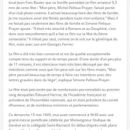
local Jean-Yves Baxter que sa famille possédait un film amateur 9,5
mm de cette fête : “Mon père, Michel Pelloux-Prayer, faisait partie
d’un club photo-cinéma. Il aimait beaucoup faire des films de famille.
Je me souviens avoir été filmée pendant toute mon enfance.” Mais il
ne faisait pas seulement des films de famille et Simone Pelloux-
Prayer ajoute : “Il était très attaché à Romans et au Dauphiné, c’est
donc tout naturellement qu’il a fait ce film sur la fête du 6ème
centenaire.” Il n’était pas seul, comme on le voit sur le générique du
film, mais avec son ami Georges Ferrier.
Le film a été très bien conservé et est de qualité exceptionnelle
compte tenu du support et du temps passé. D’une durée d’un peu plus
de 11 minutes, il est silencieux mais très bien découpé par des
intertitres comme ceux que l’on peut voir sur les films muets. “Mon
père passait beaucoup de temps à faire ces intertitres avec des
lettres gravées dans du liège”, explique Simone Pelloux-Prayer.
La fête était patronnée par de nombreuses personnalités au premier
rang desquelles Édouard Herriot, de l’Académie française et
président de l’Assemblée nationale, qui en était président du comité
d’honneur, et de nombreux ministres et parlementaires.
Ce dimanche 15 mai 1949, tout avait commencé à 9h30 avec une
grand-messe pontificale célébrée par Monseigneur l’évêque de
Genève en la collégiale Saint-Barnard. En début d’après-midi, place