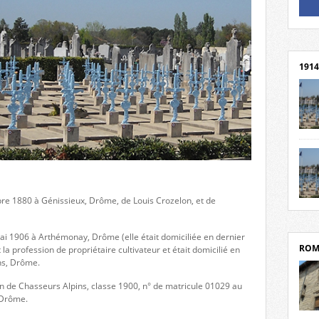
Un li
Rejoi
1914
cent
Mond
rend
Franc
rech
re 1880 à Génissieux, Drôme, de Louis Crozelon, et de
grav
Cliqu
l’Hôt
Mort
Tribo
par c
ai 1906 à Arthémonay, Drôme (elle était domiciliée en dernier
ROM
 la profession de propriétaire cultivateur et était domicilié en
ns, Drôme.
lon de Chasseurs Alpins, classe 1900, n° de matricule 01029 au
 Drôme.
depui