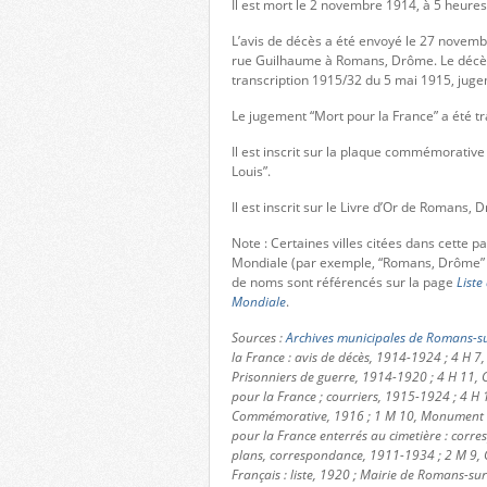
Il est mort le 2 novembre 1914, à 5 heures
L’avis de décès a été envoyé le 27 nove
rue Guilhaume à Romans, Drôme. Le décès 
transcription 1915/32 du 5 mai 1915, jugem
Le jugement “Mort pour la France” a été t
Il est inscrit sur la plaque commémorativ
Louis”.
Il est inscrit sur le Livre d’Or de Romans, 
Note : Certaines villes citées dans cette 
Mondiale (par exemple, “Romans, Drôme” 
de noms sont référencés sur la page
Liste
Mondiale
.
Sources :
Archives municipales de Romans-su
la France : avis de décès, 1914-1924 ; 4 H 7,
Prisonniers de guerre, 1914-1920 ; 4 H 11, C
pour la France ; courriers, 1915-1924 ; 4 H 
Commémorative, 1916 ; 1 M 10, Monument aux
pour la France enterrés au cimetière : corres
plans, correspondance, 1911-1934 ; 2 M 9, 
Français : liste, 1920 ; Mairie de Romans-sur-