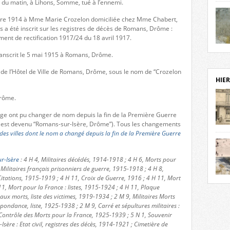
 du matin, à Lihons, Somme, tué à l’ennemi.
notr
sièc
mbre 1914 à Mme Marie Crozelon domiciliée chez Mme Chabert,
fenê
a été inscrit sur les registres de décès de Romans, Drôme :
étage
ent de rectification 1917/24 du 18 avril 1917.
statu
Isèr
ranscrit le 5 mai 1915 à Romans, Drôme.
mira
prése
e de l’Hôtel de Ville de Romans, Drôme, sous le nom de “Crozelon
vest
HIER
sur-I
Cliqu
Drôme.
de ve
retou
page ont pu changer de nom depuis la fin de la Première Guerre
est devenu “Romans-sur-Isère, Drôme”). Tous les changements
aujo
 des villes dont le nom a changé depuis la fin de la Première Guerre
débu
actu
cadre
r-Isère
: 4 H 4, Militaires décédés, 1914-1918 ; 4 H 6, Morts pour
l’ave
 Militaires français prisonniers de guerre, 1915-1918 ; 4 H 8,
Roman
itations, 1915-1919 ; 4 H 11, Croix de Guerre, 1916 ; 4 H 11, Mort
Roman
dans 
11, Mort pour la France : listes, 1915-1924 ; 4 H 11, Plaque
des 
 morts, liste des victimes, 1919-1934 ; 2 M 9, Militaires Morts
des 
pondance, liste, 1925-1938 ; 2 M 9, Carré et sépultures militaires :
dans
Contrôle des Morts pour la France, 1925-1939 ; 5 N 1, Souvenir
donc
Isère : Etat civil, registres des décès, 1914-1921 ; Cimetière de
l’ima