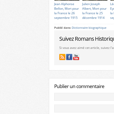
Jean Alphonse
Julien Joseph
Lé
Bellon, Mort pour
Albert, Mort pour
Ey
la France le 26
la France le 25
la
septembre 1915
décembre 1914
se
Publié dans:
Dictionnaire biographique
Suivez Romans Historiq
Si vous avez aimé cet article, suivez l
Publier un commentaire