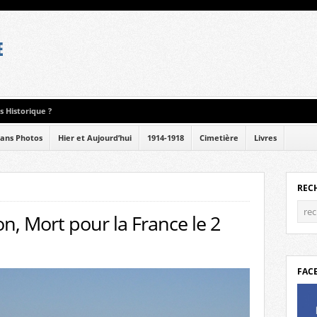
 Historique ?
ans Photos
Hier et Aujourd’hui
1914-1918
Cimetière
Livres
REC
n, Mort pour la France le 2
FAC