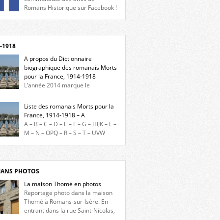
Romans Historique sur Facebook !
eu d’actualités, d’échanges et de partages !
gnez-nous sur Facebook, cliquez ici !
-1918
A propos du Dictionnaire
biographique des romanais Morts
pour la France, 1914-1918
L’année 2014 marque le
enaire du début de la Première Guerre
iale et ce dictionnaire biographique veut
Liste des romanais Morts pour la
re hommage aux romanais Morts pour la
France, 1914-1918 – A
e durant ce conflit. La base de cette
A – B – C – D – E – F – G – HIJK – L –
erche historique est constituée des noms
M – N – OPQ – R – S – T – UVW
és sur les plaques commémoratives de
ez sur une lettre pour voir la liste des
el de Ville, du lycée du Dauphiné et du lycée
s pour la France dont le nom commence
ulet, […]
ette lettre. Liste des romanais […]
ANS PHOTOS
La maison Thomé en photos
Reportage photo dans la maison
Thomé à Romans-sur-Isère. En
entrant dans la rue Saint-Nicolas,
s la place Lally-Tollendal, on remarque à