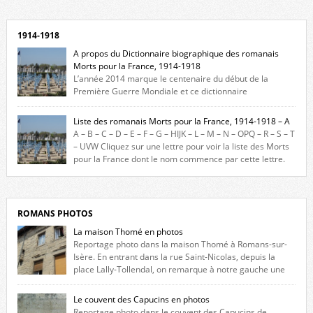
1914-1918
A propos du Dictionnaire biographique des romanais
Morts pour la France, 1914-1918
L’année 2014 marque le centenaire du début de la
Première Guerre Mondiale et ce dictionnaire
biographique veut rendre hommage aux romanais Morts pour la
France durant ce conflit. La base de cette recherche historique est
Liste des romanais Morts pour la France, 1914-1918 – A
constituée des noms gravés sur les plaques commémoratives de
A – B – C – D – E – F – G – HIJK – L – M – N – OPQ – R – S – T
l’Hôtel de Ville, du lycée du Dauphiné et du lycée Triboulet, […]
– UVW Cliquez sur une lettre pour voir la liste des Morts
pour la France dont le nom commence par cette lettre.
Liste des romanais […]
ROMANS PHOTOS
La maison Thomé en photos
Reportage photo dans la maison Thomé à Romans-sur-
Isère. En entrant dans la rue Saint-Nicolas, depuis la
place Lally-Tollendal, on remarque à notre gauche une
maison construite au XVIè siècle. Les deux façades sont ornées de
fenêtres jumelles à meneaux. Entre ces deux étages, on peut voir une
Le couvent des Capucins en photos
niche qui contient une statue de la Vierge. […]
Reportage photo dans le couvent des Capucins de