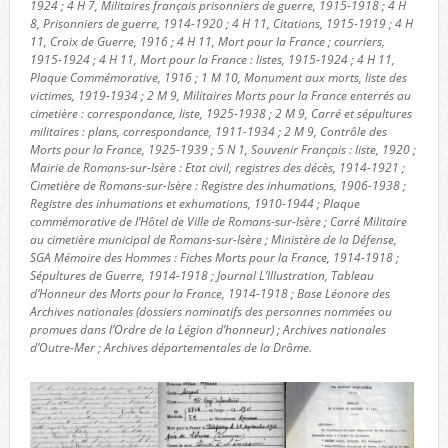
1924 ; 4 H 7, Militaires français prisonniers de guerre, 1915-1918 ; 4 H
8, Prisonniers de guerre, 1914-1920 ; 4 H 11, Citations, 1915-1919 ; 4 H
11, Croix de Guerre, 1916 ; 4 H 11, Mort pour la France ; courriers,
1915-1924 ; 4 H 11, Mort pour la France : listes, 1915-1924 ; 4 H 11,
Plaque Commémorative, 1916 ; 1 M 10, Monument aux morts, liste des
victimes, 1919-1934 ; 2 M 9, Militaires Morts pour la France enterrés au
cimetière : correspondance, liste, 1925-1938 ; 2 M 9, Carré et sépultures
militaires : plans, correspondance, 1911-1934 ; 2 M 9, Contrôle des
Morts pour la France, 1925-1939 ; 5 N 1, Souvenir Français : liste, 1920 ;
Mairie de Romans-sur-Isère : Etat civil, registres des décès, 1914-1921 ;
Cimetière de Romans-sur-Isère : Registre des inhumations, 1906-1938 ;
Registre des inhumations et exhumations, 1910-1944 ; Plaque
commémorative de l’Hôtel de Ville de Romans-sur-Isère ; Carré Militaire
au cimetière municipal de Romans-sur-Isère ; Ministère de la Défense,
SGA Mémoire des Hommes : Fiches Morts pour la France, 1914-1918 ;
Sépultures de Guerre, 1914-1918 ; Journal L’Illustration, Tableau
d’Honneur des Morts pour la France, 1914-1918 ; Base Léonore des
Archives nationales (dossiers nominatifs des personnes nommées ou
promues dans l’Ordre de la Légion d’honneur) ; Archives nationales
d’Outre-Mer ; Archives départementales de la Drôme.