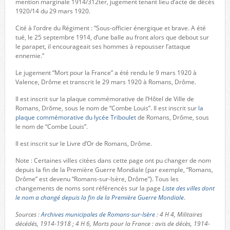
mention marginale 1914/312ter, jugement tenant lieu d’acte de décès
1920/14 du 29 mars 1920.
Cité à l’ordre du Régiment : “Sous-officier énergique et brave. A été
tué, le 25 septembre 1914, d’une balle au front alors que debout sur
le parapet, il encourageait ses hommes à repousser l’attaque
ennemie.”
Le jugement “Mort pour la France” a été rendu le 9 mars 1920 à
Valence, Drôme et transcrit le 29 mars 1920 à Romans, Drôme.
Il est inscrit sur la plaque commémorative de l’Hôtel de Ville de
Romans, Drôme, sous le nom de “Combe Louis”. Il est inscrit sur
la
plaque commémorative du lycée Triboulet
de Romans, Drôme, sous
le nom de “Combe Louis”.
Il est inscrit sur le Livre d’Or de Romans, Drôme.
Note : Certaines villes citées dans cette page ont pu changer de nom
depuis la fin de la Première Guerre Mondiale (par exemple, “Romans,
Drôme” est devenu “Romans-sur-Isère, Drôme”). Tous les
changements de noms sont référencés sur la page
Liste des villes dont
le nom a changé depuis la fin de la Première Guerre Mondiale
.
Sources :
Archives municipales de Romans-sur-Isère
: 4 H 4, Militaires
décédés, 1914-1918 ; 4 H 6, Morts pour la France : avis de décès, 1914-