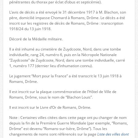
pénétrantes du thorax par éclat d’obus et septicémie).
L’avis de décès a été envoyé le 31 décembre 1917 à M. Blachon, son
père, domicilié impasse Chomard à Romans, Drôme. Le décès a été
inscrit sur les registres de décès de Romans, Drôme : transcription
1918/24 du 13 juin 1918.
Décoré de la Médaille militaire.
Il a été inhumé au cimetière de Zuydcoote, Nord, dans une tombe
individuelle, rang 24, numéro 6, puis en la Nécropole Nationale
“Zuydcoote” de Zuydcoote, Nord, dans une tombe individuelle, carré
1, numéro 177 (dernier lieu d’inhumation connu).
Le jugement “Mort pour la France” a été transcrit le 13 juin 1918 à
Romans, Drôme.
Il est inscrit sur la plaque commémorative de l’Hôtel de Ville de
Romans, Drôme, sous le nom de “Blachon Louis”.
Il est inscrit sur le Livre d’Or de Romans, Drôme.
Note : Certaines villes citées dans cette page ont pu changer de nom
depuis la fin de la Première Guerre Mondiale (par exemple, “Romans,
Drôme” est devenu “Romans-sur-Isère, Drôme”). Tous les
changements de noms sont référencés sur la page
Liste des villes dont