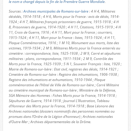
le nom a changé depuis la fin de la Première Guerre Mondiale
.
Sources :
Archives municipales de Romans-sur-Isère
: 4 H 4, Militaires
décédés, 1914-1918 ; 4 H 6, Morts pour la France : avis de décès, 1914-
1924 ; 4 H 7, Militaires français prisonniers de guerre, 1915-1918 ; 4 H
8, Prisonniers de guerre, 1914-1920 ; 4 H 11, Citations, 1915-1919 ; 4 H
11, Croix de Guerre, 1916 ; 4 H 11, Mort pour la France ; courriers,
1915-1924 ; 4 H 11, Mort pour la France : listes, 1915-1924 ; 4 H 11,
Plaque Commémorative, 1916 ; 1 M 10, Monument aux morts, liste des
victimes, 1919-1934 ; 2 M 9, Militaires Morts pour la France enterrés au
cimetière : correspondance, liste, 1925-1938 ; 2 M 9, Carré et sépultures
militaires : plans, correspondance, 1911-1934 ; 2 M 9, Contrôle des
Morts pour la France, 1925-1939 ; 5 N 1, Souvenir Français : liste, 1920 ;
Mairie de Romans-sur-Isère : Etat civil, registres des décès, 1914-1921 ;
Cimetière de Romans-sur-Isère : Registre des inhumations, 1906-1938 ;
Registre des inhumations et exhumations, 1910-1944 ; Plaque
commémorative de l’Hôtel de Ville de Romans-sur-Isère ; Carré Militaire
au cimetière municipal de Romans-sur-Isère ; Ministère de la Défense,
SGA Mémoire des Hommes : Fiches Morts pour la France, 1914-1918 ;
Sépultures de Guerre, 1914-1918 ; Journal L’Illustration, Tableau
d’Honneur des Morts pour la France, 1914-1918 ; Base Léonore des
Archives nationales (dossiers nominatifs des personnes nommées ou
promues dans l’Ordre de la Légion d’honneur) ; Archives nationales
d’Outre-Mer ; Archives départementales de la Drôme.