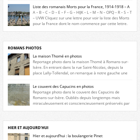
France durant ce conflit. La base de cette recherche historique est
Liste des romanais Morts pour la France, 1914-1918 – A
constituée des noms gravés sur les plaques commémoratives de
A – B – C – D – E – F – G – HIJK – L – M – N – OPQ – R – S – T
l’Hôtel de Ville, du lycée du Dauphiné et du lycée Triboulet, […]
– UVW Cliquez sur une lettre pour voir la liste des Morts
pour la France dont le nom commence par cette lettre.
Liste des romanais […]
ROMANS PHOTOS
La maison Thomé en photos
Reportage photo dans la maison Thomé à Romans-sur-
Isère. En entrant dans la rue Saint-Nicolas, depuis la
place Lally-Tollendal, on remarque à notre gauche une
maison construite au XVIè siècle. Les deux façades sont ornées de
fenêtres jumelles à meneaux. Entre ces deux étages, on peut voir une
Le couvent des Capucins en photos
niche qui contient une statue de la Vierge. […]
Reportage photo dans le couvent des Capucins de
Romans-sur-Isère. Oubliés depuis longtemps mais
miraculeusement et consciencieusement préservés par
les propriétaires des lieux, des vestiges du couvent des Capucins de
Romans-sur-Isère s’offrent à nouveau à notre vue. Cliquez ici pour lire
l’histoire de la redécouverte de vestiges du couvent des Capucins ! Petit
retour sur l’histoire […]
HIER ET AUJOURD'HUI
Hier et aujourd’hui : la boulangerie Pinet