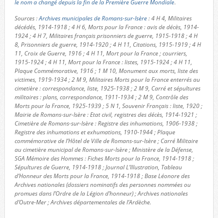
le nom a changé depuis la fin de la Première Guerre Mondiale
.
Sources :
Archives municipales de Romans-sur-Isère
: 4 H 4, Militaires
décédés, 1914-1918 ; 4 H 6, Morts pour la France : avis de décès, 1914-
1924 ; 4 H 7, Militaires français prisonniers de guerre, 1915-1918 ; 4 H
8, Prisonniers de guerre, 1914-1920 ; 4 H 11, Citations, 1915-1919 ; 4 H
11, Croix de Guerre, 1916 ; 4 H 11, Mort pour la France ; courriers,
1915-1924 ; 4 H 11, Mort pour la France : listes, 1915-1924 ; 4 H 11,
Plaque Commémorative, 1916 ; 1 M 10, Monument aux morts, liste des
victimes, 1919-1934 ; 2 M 9, Militaires Morts pour la France enterrés au
cimetière : correspondance, liste, 1925-1938 ; 2 M 9, Carré et sépultures
militaires : plans, correspondance, 1911-1934 ; 2 M 9, Contrôle des
Morts pour la France, 1925-1939 ; 5 N 1, Souvenir Français : liste, 1920 ;
Mairie de Romans-sur-Isère : Etat civil, registres des décès, 1914-1921 ;
Cimetière de Romans-sur-Isère : Registre des inhumations, 1906-1938 ;
Registre des inhumations et exhumations, 1910-1944 ; Plaque
commémorative de l’Hôtel de Ville de Romans-sur-Isère ; Carré Militaire
au cimetière municipal de Romans-sur-Isère ; Ministère de la Défense,
SGA Mémoire des Hommes : Fiches Morts pour la France, 1914-1918 ;
Sépultures de Guerre, 1914-1918 ; Journal L’Illustration, Tableau
d’Honneur des Morts pour la France, 1914-1918 ; Base Léonore des
Archives nationales (dossiers nominatifs des personnes nommées ou
promues dans l’Ordre de la Légion d’honneur) ; Archives nationales
d’Outre-Mer ; Archives départementales de l’Ardèche.