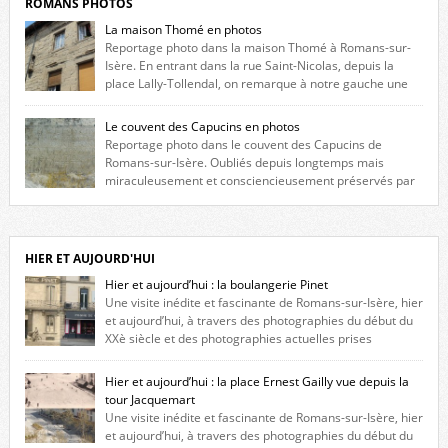
ROMANS PHOTOS
La maison Thomé en photos
Reportage photo dans la maison Thomé à Romans-sur-
Isère. En entrant dans la rue Saint-Nicolas, depuis la
place Lally-Tollendal, on remarque à notre gauche une
maison construite au XVIè siècle. Les deux façades sont ornées de
fenêtres jumelles à meneaux. Entre ces deux étages, on peut voir une
Le couvent des Capucins en photos
niche qui contient une statue de la Vierge. […]
Reportage photo dans le couvent des Capucins de
Romans-sur-Isère. Oubliés depuis longtemps mais
miraculeusement et consciencieusement préservés par
les propriétaires des lieux, des vestiges du couvent des Capucins de
Romans-sur-Isère s’offrent à nouveau à notre vue. Cliquez ici pour lire
l’histoire de la redécouverte de vestiges du couvent des Capucins ! Petit
retour sur l’histoire […]
HIER ET AUJOURD'HUI
Hier et aujourd’hui : la boulangerie Pinet
Une visite inédite et fascinante de Romans-sur-Isère, hier
et aujourd’hui, à travers des photographies du début du
XXè siècle et des photographies actuelles prises
exactement dans le même cadre ! A l’angle de la place Jean Jaurès et de
l’avenue Victor Hugo (à côté d’Intermarché), à Romans. La boulangerie
Hier et aujourd’hui : la place Ernest Gailly vue depuis la
Jules Pinet est inscrite dans le […]
tour Jacquemart
Une visite inédite et fascinante de Romans-sur-Isère, hier
et aujourd’hui, à travers des photographies du début du