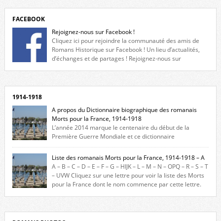
FACEBOOK
Rejoignez-nous sur Facebook !
Cliquez ici pour rejoindre la communauté des amis de
Romans Historique sur Facebook ! Un lieu d’actualités,
d’échanges et de partages ! Rejoignez-nous sur
Facebook, cliquez ici !
1914-1918
A propos du Dictionnaire biographique des romanais
Morts pour la France, 1914-1918
L’année 2014 marque le centenaire du début de la
Première Guerre Mondiale et ce dictionnaire
biographique veut rendre hommage aux romanais Morts pour la
France durant ce conflit. La base de cette recherche historique est
Liste des romanais Morts pour la France, 1914-1918 – A
constituée des noms gravés sur les plaques commémoratives de
A – B – C – D – E – F – G – HIJK – L – M – N – OPQ – R – S – T
l’Hôtel de Ville, du lycée du Dauphiné et du lycée Triboulet, […]
– UVW Cliquez sur une lettre pour voir la liste des Morts
pour la France dont le nom commence par cette lettre.
Liste des romanais […]