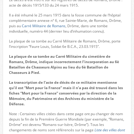
acte de décès 1915/133 du 24 mars 1915.
Il a été inhumé le 25 mars 1915 dans la fosse commune de l’hôpital
complémentaire annexe n° 6, rue Sainte-Marie, de Romans, Drôme,
puis au
Carré Militaire de Romans
, Drôme, dans une tombe
individuelle, numéro 44 (dernier lieu d’inhumation connu).
La plaque de sa tombe au Carré Militaire de Romans, Drôme, porte
l’inscription “Faure Louis, Soldat 6e B.C.A., 23.03.1915”.
La plaque de sa tombe au Carré Militaire du cimetière de
Romans, Drôme, indique incorrectement l’incorporation au 6è
Bataillon de Chasseurs Alpins au lieu du 6è Bataillon de
Chasseurs à Pied.
La transcription de l’acte de décès de ce militaire mentionne
qu’il est “Mort pour la France” mais il n’a pas été trouvé dans les
fiches “Mort pour la France” conservées par la direction de la
Mémoire, du Patrimoine et des Archives du ministère de la
Défense.
Note : Certaines villes citées dans cette page ont pu changer de nom
depuis la fin de la Première Guerre Mondiale (par exemple, “Romans,
Drôme” est devenu “Romans-sur-Isère, Drôme”). Tous les
changements de noms sont référencés sur la page
Liste des villes dont