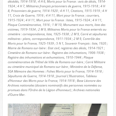
décédés, 1914-1918 ; 4 H 6, Morts pour la France : avis de décès, 1914-
1924 ; 4 H 7, Militaires français prisonniers de guerre, 1915-1918 ; 4 H
8, Prisonniers de guerre, 1914-1920 ; 4 H 11, Citations, 1915-1919 ; 4 H
11, Croix de Guerre, 1916 ; 4 H 11, Mort pour la France ; courriers,
1915-1924 ; 4 H 11, Mort pour la France : listes, 1915-1924 ; 4 H 11,
Plaque Commémorative, 1916 ; 1 M 10, Monument aux morts, liste des
victimes, 1919-1934 ; 2 M 9, Militaires Morts pour la France enterrés au
cimetière : correspondance, liste, 1925-1938 ; 2 M 9, Carré et sépultures
militaires : plans, correspondance, 1911-1934 ; 2 M 9, Contrôle des
Morts pour la France, 1925-1939 ; 5 N 1, Souvenir Français : liste, 1920 ;
Mairie de Romans-sur-Isère : Etat civil, registres des décès, 1914-1921 ;
Cimetière de Romans-sur-Isère : Registre des inhumations, 1906-1938 ;
Registre des inhumations et exhumations, 1910-1944 ; Plaque
commémorative de l’Hôtel de Ville de Romans-sur-Isère ; Carré Militaire
au cimetière municipal de Romans-sur-Isère ; Ministère de la Défense,
SGA Mémoire des Hommes : Fiches Morts pour la France, 1914-1918 ;
Sépultures de Guerre, 1914-1918 ; Journal L’Illustration, Tableau
d’Honneur des Morts pour la France, 1914-1918 ; Base Léonore des
Archives nationales (dossiers nominatifs des personnes nommées ou
promues dans l’Ordre de la Légion d’honneur) ; Archives nationales
d’Outre-Mer.