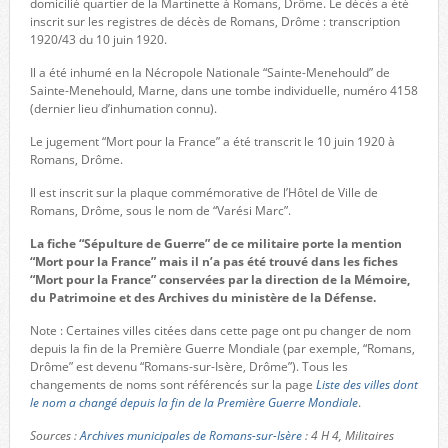
domicilié quartier de la Martinette à Romans, Drôme. Le décès a été
inscrit sur les registres de décès de Romans, Drôme : transcription
1920/43 du 10 juin 1920.
Il a été inhumé en la Nécropole Nationale “Sainte-Menehould” de
Sainte-Menehould, Marne, dans une tombe individuelle, numéro 4158
(dernier lieu d’inhumation connu).
Le jugement “Mort pour la France” a été transcrit le 10 juin 1920 à
Romans, Drôme.
Il est inscrit sur la plaque commémorative de l’Hôtel de Ville de
Romans, Drôme, sous le nom de “Varési Marc”.
La fiche “Sépulture de Guerre” de ce militaire porte la mention
“Mort pour la France” mais il n’a pas été trouvé dans les fiches
“Mort pour la France” conservées par la direction de la Mémoire,
du Patrimoine et des Archives du ministère de la Défense.
Note : Certaines villes citées dans cette page ont pu changer de nom
depuis la fin de la Première Guerre Mondiale (par exemple, “Romans,
Drôme” est devenu “Romans-sur-Isère, Drôme”). Tous les
changements de noms sont référencés sur la page
Liste des villes dont
le nom a changé depuis la fin de la Première Guerre Mondiale
.
Sources :
Archives municipales de Romans-sur-Isère
: 4 H 4, Militaires