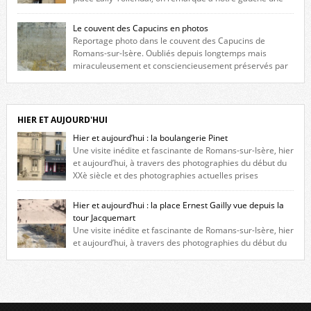
maison construite au XVIè siècle. Les deux façades sont ornées de
fenêtres jumelles à meneaux. Entre ces deux étages, on peut voir une
Le couvent des Capucins en photos
niche qui contient une statue de la Vierge. […]
Reportage photo dans le couvent des Capucins de
Romans-sur-Isère. Oubliés depuis longtemps mais
miraculeusement et consciencieusement préservés par
les propriétaires des lieux, des vestiges du couvent des Capucins de
Romans-sur-Isère s’offrent à nouveau à notre vue. Cliquez ici pour lire
l’histoire de la redécouverte de vestiges du couvent des Capucins ! Petit
retour sur l’histoire […]
HIER ET AUJOURD'HUI
Hier et aujourd’hui : la boulangerie Pinet
Une visite inédite et fascinante de Romans-sur-Isère, hier
et aujourd’hui, à travers des photographies du début du
XXè siècle et des photographies actuelles prises
exactement dans le même cadre ! A l’angle de la place Jean Jaurès et de
l’avenue Victor Hugo (à côté d’Intermarché), à Romans. La boulangerie
Hier et aujourd’hui : la place Ernest Gailly vue depuis la
Jules Pinet est inscrite dans le […]
tour Jacquemart
Une visite inédite et fascinante de Romans-sur-Isère, hier
et aujourd’hui, à travers des photographies du début du
XXè siècle et des photographies actuelles prises exactement dans le
même cadre ! Ma photo date de 2009 donc ça a un peu changé depuis.
Cliquez sur l’image pour l’agrandir