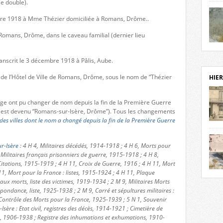
e double).
notr
sièc
bre 1918 à Mme Thézier domiciliée à Romans, Drôme..
fenê
 Romans, Drôme, dans le caveau familial (dernier lieu
étage
statu
Isèr
mira
anscrit le 3 décembre 1918 à Pâlis, Aube.
prése
vest
 de l’Hôtel de Ville de Romans, Drôme, sous le nom de “Thézier
HIER
sur-I
Cliqu
de ve
page ont pu changer de nom depuis la fin de la Première Guerre
retou
est devenu “Romans-sur-Isère, Drôme”). Tous les changements
 des villes dont le nom a changé depuis la fin de la Première Guerre
aujo
débu
actu
r-Isère
: 4 H 4, Militaires décédés, 1914-1918 ; 4 H 6, Morts pour
cadre
 Militaires français prisonniers de guerre, 1915-1918 ; 4 H 8,
l’ave
itations, 1915-1919 ; 4 H 11, Croix de Guerre, 1916 ; 4 H 11, Mort
Roman
11, Mort pour la France : listes, 1915-1924 ; 4 H 11, Plaque
Roman
dans 
 morts, liste des victimes, 1919-1934 ; 2 M 9, Militaires Morts
des 
pondance, liste, 1925-1938 ; 2 M 9, Carré et sépultures militaires :
des 
Contrôle des Morts pour la France, 1925-1939 ; 5 N 1, Souvenir
dans
Isère : Etat civil, registres des décès, 1914-1921 ; Cimetière de
donc
s, 1906-1938 ; Registre des inhumations et exhumations, 1910-
l’ima