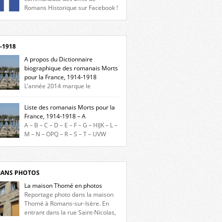
Romans Historique sur Facebook !
eu d’actualités, d’échanges et de partages !
gnez-nous sur Facebook, cliquez ici !
-1918
A propos du Dictionnaire
biographique des romanais Morts
pour la France, 1914-1918
L’année 2014 marque le
enaire du début de la Première Guerre
iale et ce dictionnaire biographique veut
Liste des romanais Morts pour la
re hommage aux romanais Morts pour la
France, 1914-1918 – A
e durant ce conflit. La base de cette
A – B – C – D – E – F – G – HIJK – L –
erche historique est constituée des noms
M – N – OPQ – R – S – T – UVW
és sur les plaques commémoratives de
ez sur une lettre pour voir la liste des
el de Ville, du lycée du Dauphiné et du lycée
s pour la France dont le nom commence
ulet, […]
ette lettre. Liste des romanais […]
ANS PHOTOS
La maison Thomé en photos
Reportage photo dans la maison
Thomé à Romans-sur-Isère. En
entrant dans la rue Saint-Nicolas,
s la place Lally-Tollendal, on remarque à