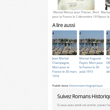
Martial Marius Jean Thézier, Mort
Martia
pour la France le 2 décembre 1918
pour l
A lire aussi
Jean Martial
Martial Auguste
An
Champagne,
Payen, Mort pour
Ol
Mort pour la
la France le 30
la
France le 30 mars
août 1915
dé
1916
Publié dans:
Dictionnaire biographique
Suivez Romans Historiq
Si vous avez aimé cet article, suivez l