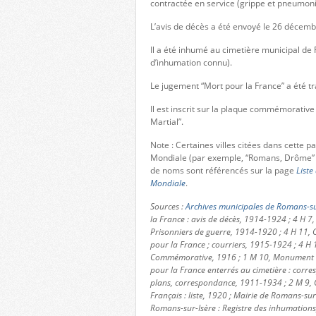
contractée en service (grippe et pneumoni
L’avis de décès a été envoyé le 26 décem
Il a été inhumé au cimetière municipal de
d’inhumation connu).
Le jugement “Mort pour la France” a été tr
Il est inscrit sur la plaque commémorative
Martial”.
Note : Certaines villes citées dans cette 
Mondiale (par exemple, “Romans, Drôme” 
de noms sont référencés sur la page
Liste
Mondiale
.
Sources :
Archives municipales de Romans-su
la France : avis de décès, 1914-1924 ; 4 H 7,
Prisonniers de guerre, 1914-1920 ; 4 H 11, C
pour la France ; courriers, 1915-1924 ; 4 H 
Commémorative, 1916 ; 1 M 10, Monument aux
pour la France enterrés au cimetière : corres
plans, correspondance, 1911-1934 ; 2 M 9, 
Français : liste, 1920 ; Mairie de Romans-sur-
Romans-sur-Isère : Registre des inhumation