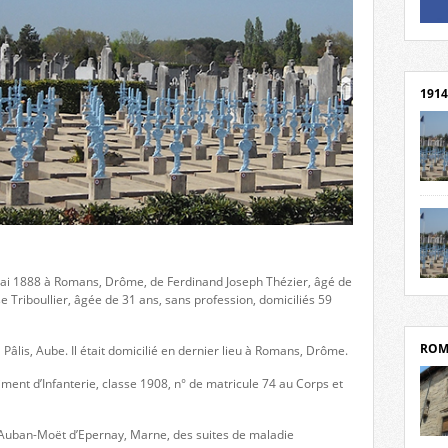
Un li
Rejoi
1914
cent
Mond
rend
Franc
rech
 mai 1888 à Romans, Drôme, de Ferdinand Joseph Thézier, âgé de
grav
Cliqu
e Triboullier, âgée de 31 ans, sans profession, domiciliés 59
l’Hôt
Mort
Tribo
par c
ROM
Pâlis, Aube. Il était domicilié en dernier lieu à Romans, Drôme.
iment d’Infanterie, classe 1908, n° de matricule 74 au Corps et
al Auban-Moët d’Epernay, Marne, des suites de maladie
depui