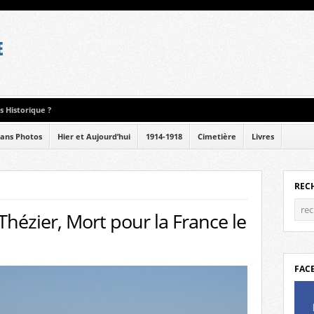
 Historique ?
ans Photos
Hier et Aujourd’hui
1914-1918
Cimetière
Livres
REC
Thézier, Mort pour la France le
FAC