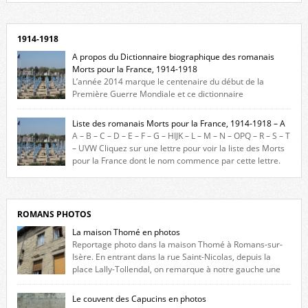
1914-1918
A propos du Dictionnaire biographique des romanais
Morts pour la France, 1914-1918
L’année 2014 marque le centenaire du début de la
Première Guerre Mondiale et ce dictionnaire
biographique veut rendre hommage aux romanais Morts pour la
France durant ce conflit. La base de cette recherche historique est
Liste des romanais Morts pour la France, 1914-1918 – A
constituée des noms gravés sur les plaques commémoratives de
A – B – C – D – E – F – G – HIJK – L – M – N – OPQ – R – S – T
l’Hôtel de Ville, du lycée du Dauphiné et du lycée Triboulet, […]
– UVW Cliquez sur une lettre pour voir la liste des Morts
pour la France dont le nom commence par cette lettre.
Liste des romanais […]
ROMANS PHOTOS
La maison Thomé en photos
Reportage photo dans la maison Thomé à Romans-sur-
Isère. En entrant dans la rue Saint-Nicolas, depuis la
place Lally-Tollendal, on remarque à notre gauche une
maison construite au XVIè siècle. Les deux façades sont ornées de
fenêtres jumelles à meneaux. Entre ces deux étages, on peut voir une
Le couvent des Capucins en photos
niche qui contient une statue de la Vierge. […]