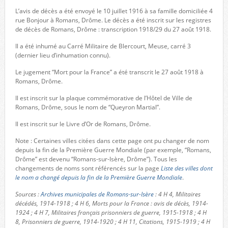
L’avis de décès a été envoyé le 10 juillet 1916 à sa famille domiciliée 4
rue Bonjour à Romans, Drôme. Le décès a été inscrit sur les registres
de décès de Romans, Drôme : transcription 1918/29 du 27 août 1918.
Il a été inhumé au Carré Militaire de Blercourt, Meuse, carré 3
(dernier lieu d’inhumation connu).
Le jugement “Mort pour la France” a été transcrit le 27 août 1918 à
Romans, Drôme.
Il est inscrit sur la plaque commémorative de l’Hôtel de Ville de
Romans, Drôme, sous le nom de “Queyron Martial”.
Il est inscrit sur le Livre d’Or de Romans, Drôme.
Note : Certaines villes citées dans cette page ont pu changer de nom
depuis la fin de la Première Guerre Mondiale (par exemple, “Romans,
Drôme” est devenu “Romans-sur-Isère, Drôme”). Tous les
changements de noms sont référencés sur la page
Liste des villes dont
le nom a changé depuis la fin de la Première Guerre Mondiale
.
Sources :
Archives municipales de Romans-sur-Isère
: 4 H 4, Militaires
décédés, 1914-1918 ; 4 H 6, Morts pour la France : avis de décès, 1914-
1924 ; 4 H 7, Militaires français prisonniers de guerre, 1915-1918 ; 4 H
8, Prisonniers de guerre, 1914-1920 ; 4 H 11, Citations, 1915-1919 ; 4 H