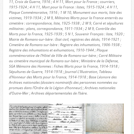
11, Croix de Guerre, 1916 ; 4 H 11, Mort pour la France ; courriers,
1915-1924 ; 4 H 11, Mort pour la France : listes, 1915-1924 ; 4 H 11,
Plaque Commémorative, 1916 ; 1 M 10, Monument aux morts, liste des
victimes, 1919-1934 ; 2 M 9, Militaires Morts pour la France enterrés au
cimetière : correspondance, liste, 1925-1938 ; 2 M 9, Carré et sépultures
militaires : plans, correspondance, 1911-1934 ; 2 M 9, Contrôle des
Morts pour la France, 1925-1939 ; 5 N 1, Souvenir Français : liste, 1920 ;
Mairie de Romans-sur-Isère : Etat civil, registres des décès, 1914-1921 ;
Cimetière de Romans-sur-Isère : Registre des inhumations, 1906-1938 ;
Registre des inhumations et exhumations, 1910-1944 ; Plaque
commémorative de l’Hôtel de Ville de Romans-sur-Isère ; Carré Militaire
au cimetière municipal de Romans-sur-Isère ; Ministère de la Défense,
SGA Mémoire des Hommes : Fiches Morts pour la France, 1914-1918 ;
Sépultures de Guerre, 1914-1918 ; Journal L’Illustration, Tableau
d’Honneur des Morts pour la France, 1914-1918 ; Base Léonore des
Archives nationales (dossiers nominatifs des personnes nommées ou
promues dans l’Ordre de la Légion d’honneur) ; Archives nationales
d’Outre-Mer ; Archives départementales de l’Isère.