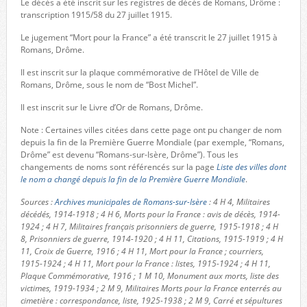
Le décès a été inscrit sur les registres de décès de Romans, Drôme :
transcription 1915/58 du 27 juillet 1915.
Le jugement “Mort pour la France” a été transcrit le 27 juillet 1915 à
Romans, Drôme.
Il est inscrit sur la plaque commémorative de l’Hôtel de Ville de
Romans, Drôme, sous le nom de “Bost Michel”.
Il est inscrit sur le Livre d’Or de Romans, Drôme.
Note : Certaines villes citées dans cette page ont pu changer de nom
depuis la fin de la Première Guerre Mondiale (par exemple, “Romans,
Drôme” est devenu “Romans-sur-Isère, Drôme”). Tous les
changements de noms sont référencés sur la page
Liste des villes dont
le nom a changé depuis la fin de la Première Guerre Mondiale
.
Sources :
Archives municipales de Romans-sur-Isère
: 4 H 4, Militaires
décédés, 1914-1918 ; 4 H 6, Morts pour la France : avis de décès, 1914-
1924 ; 4 H 7, Militaires français prisonniers de guerre, 1915-1918 ; 4 H
8, Prisonniers de guerre, 1914-1920 ; 4 H 11, Citations, 1915-1919 ; 4 H
11, Croix de Guerre, 1916 ; 4 H 11, Mort pour la France ; courriers,
1915-1924 ; 4 H 11, Mort pour la France : listes, 1915-1924 ; 4 H 11,
Plaque Commémorative, 1916 ; 1 M 10, Monument aux morts, liste des
victimes, 1919-1934 ; 2 M 9, Militaires Morts pour la France enterrés au
cimetière : correspondance, liste, 1925-1938 ; 2 M 9, Carré et sépultures