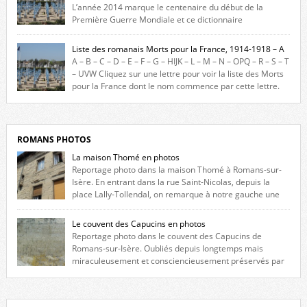
L’année 2014 marque le centenaire du début de la
Première Guerre Mondiale et ce dictionnaire
biographique veut rendre hommage aux romanais Morts pour la
France durant ce conflit. La base de cette recherche historique est
Liste des romanais Morts pour la France, 1914-1918 – A
constituée des noms gravés sur les plaques commémoratives de
A – B – C – D – E – F – G – HIJK – L – M – N – OPQ – R – S – T
l’Hôtel de Ville, du lycée du Dauphiné et du lycée Triboulet, […]
– UVW Cliquez sur une lettre pour voir la liste des Morts
pour la France dont le nom commence par cette lettre.
Liste des romanais […]
ROMANS PHOTOS
La maison Thomé en photos
Reportage photo dans la maison Thomé à Romans-sur-
Isère. En entrant dans la rue Saint-Nicolas, depuis la
place Lally-Tollendal, on remarque à notre gauche une
maison construite au XVIè siècle. Les deux façades sont ornées de
fenêtres jumelles à meneaux. Entre ces deux étages, on peut voir une
Le couvent des Capucins en photos
niche qui contient une statue de la Vierge. […]
Reportage photo dans le couvent des Capucins de
Romans-sur-Isère. Oubliés depuis longtemps mais
miraculeusement et consciencieusement préservés par
les propriétaires des lieux, des vestiges du couvent des Capucins de
Romans-sur-Isère s’offrent à nouveau à notre vue. Cliquez ici pour lire
l’histoire de la redécouverte de vestiges du couvent des Capucins ! Petit