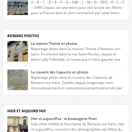
constituée des noms gravés sur les plaques commémoratives de
A – B – C – D – E – F – G – HIJK – L – M – N – OPQ – R – S – T
l’Hôtel de Ville, du lycée du Dauphiné et du lycée Triboulet, […]
– UVW Cliquez sur une lettre pour voir la liste des Morts
pour la France dont le nom commence par cette lettre.
Liste des romanais […]
ROMANS PHOTOS
La maison Thomé en photos
Reportage photo dans la maison Thomé à Romans-sur-
Isère. En entrant dans la rue Saint-Nicolas, depuis la
place Lally-Tollendal, on remarque à notre gauche une
maison construite au XVIè siècle. Les deux façades sont ornées de
fenêtres jumelles à meneaux. Entre ces deux étages, on peut voir une
Le couvent des Capucins en photos
niche qui contient une statue de la Vierge. […]
Reportage photo dans le couvent des Capucins de
Romans-sur-Isère. Oubliés depuis longtemps mais
miraculeusement et consciencieusement préservés par
les propriétaires des lieux, des vestiges du couvent des Capucins de
Romans-sur-Isère s’offrent à nouveau à notre vue. Cliquez ici pour lire
l’histoire de la redécouverte de vestiges du couvent des Capucins ! Petit
retour sur l’histoire […]
HIER ET AUJOURD'HUI
Hier et aujourd’hui : la boulangerie Pinet
Une visite inédite et fascinante de Romans-sur-Isère, hier
et aujourd’hui, à travers des photographies du début du