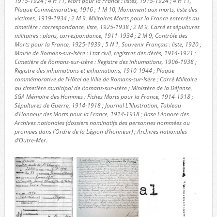
1915-1924 ; 4 H 11, Mort pour la France : listes, 1915-1924 ; 4 H 11,
Plaque Commémorative, 1916 ; 1 M 10, Monument aux morts, liste des
victimes, 1919-1934 ; 2 M 9, Militaires Morts pour la France enterrés au
cimetière : correspondance, liste, 1925-1938 ; 2 M 9, Carré et sépultures
militaires : plans, correspondance, 1911-1934 ; 2 M 9, Contrôle des
Morts pour la France, 1925-1939 ; 5 N 1, Souvenir Français : liste, 1920 ;
Mairie de Romans-sur-Isère : Etat civil, registres des décès, 1914-1921 ;
Cimetière de Romans-sur-Isère : Registre des inhumations, 1906-1938 ;
Registre des inhumations et exhumations, 1910-1944 ; Plaque
commémorative de l’Hôtel de Ville de Romans-sur-Isère ; Carré Militaire
au cimetière municipal de Romans-sur-Isère ; Ministère de la Défense,
SGA Mémoire des Hommes : Fiches Morts pour la France, 1914-1918 ;
Sépultures de Guerre, 1914-1918 ; Journal L’Illustration, Tableau
d’Honneur des Morts pour la France, 1914-1918 ; Base Léonore des
Archives nationales (dossiers nominatifs des personnes nommées ou
promues dans l’Ordre de la Légion d’honneur) ; Archives nationales
d’Outre-Mer.