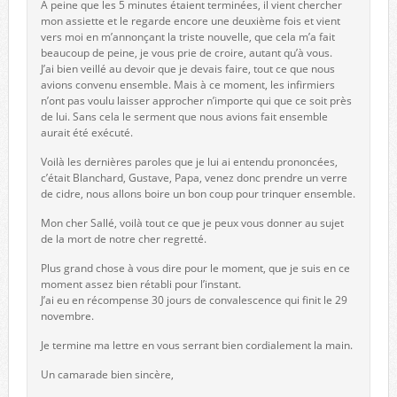
À peine que les 5 minutes étaient terminées, il vient chercher
mon assiette et le regarde encore une deuxième fois et vient
vers moi en m’annonçant la triste nouvelle, que cela m’a fait
beaucoup de peine, je vous prie de croire, autant qu’à vous.
J’ai bien veillé au devoir que je devais faire, tout ce que nous
avions convenu ensemble. Mais à ce moment, les infirmiers
n’ont pas voulu laisser approcher n’importe qui que ce soit près
de lui. Sans cela le serment que nous avions fait ensemble
aurait été exécuté.
Voilà les dernières paroles que je lui ai entendu prononcées,
c’était Blanchard, Gustave, Papa, venez donc prendre un verre
de cidre, nous allons boire un bon coup pour trinquer ensemble.
Mon cher Sallé, voilà tout ce que je peux vous donner au sujet
de la mort de notre cher regretté.
Plus grand chose à vous dire pour le moment, que je suis en ce
moment assez bien rétabli pour l’instant.
J’ai eu en récompense 30 jours de convalescence qui finit le 29
novembre.
Je termine ma lettre en vous serrant bien cordialement la main.
Un camarade bien sincère,