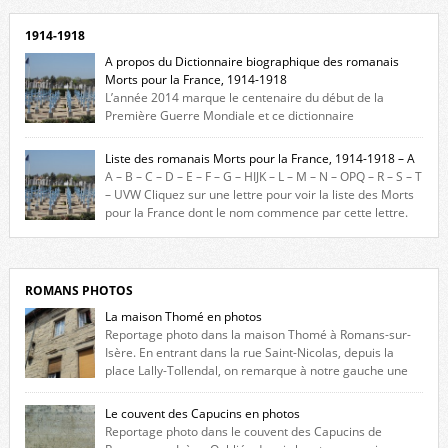
1914-1918
A propos du Dictionnaire biographique des romanais
Morts pour la France, 1914-1918
L’année 2014 marque le centenaire du début de la
Première Guerre Mondiale et ce dictionnaire
biographique veut rendre hommage aux romanais Morts pour la
France durant ce conflit. La base de cette recherche historique est
Liste des romanais Morts pour la France, 1914-1918 – A
constituée des noms gravés sur les plaques commémoratives de
A – B – C – D – E – F – G – HIJK – L – M – N – OPQ – R – S – T
l’Hôtel de Ville, du lycée du Dauphiné et du lycée Triboulet, […]
– UVW Cliquez sur une lettre pour voir la liste des Morts
pour la France dont le nom commence par cette lettre.
Liste des romanais […]
ROMANS PHOTOS
La maison Thomé en photos
Reportage photo dans la maison Thomé à Romans-sur-
Isère. En entrant dans la rue Saint-Nicolas, depuis la
place Lally-Tollendal, on remarque à notre gauche une
maison construite au XVIè siècle. Les deux façades sont ornées de
fenêtres jumelles à meneaux. Entre ces deux étages, on peut voir une
Le couvent des Capucins en photos
niche qui contient une statue de la Vierge. […]
Reportage photo dans le couvent des Capucins de