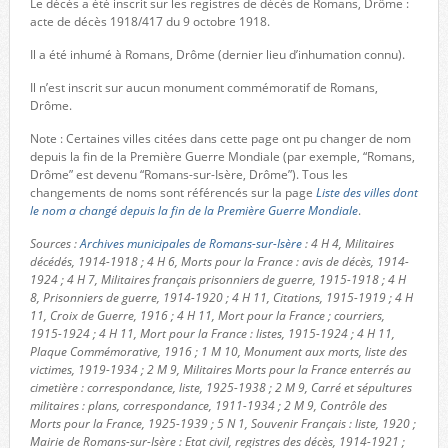
Le décès a été inscrit sur les registres de décès de Romans, Drôme :
acte de décès 1918/417 du 9 octobre 1918.
Il a été inhumé à Romans, Drôme (dernier lieu d’inhumation connu).
Il n’est inscrit sur aucun monument commémoratif de Romans,
Drôme.
Note : Certaines villes citées dans cette page ont pu changer de nom
depuis la fin de la Première Guerre Mondiale (par exemple, “Romans,
Drôme” est devenu “Romans-sur-Isère, Drôme”). Tous les
changements de noms sont référencés sur la page
Liste des villes dont
le nom a changé depuis la fin de la Première Guerre Mondiale
.
Sources :
Archives municipales de Romans-sur-Isère
: 4 H 4, Militaires
décédés, 1914-1918 ; 4 H 6, Morts pour la France : avis de décès, 1914-
1924 ; 4 H 7, Militaires français prisonniers de guerre, 1915-1918 ; 4 H
8, Prisonniers de guerre, 1914-1920 ; 4 H 11, Citations, 1915-1919 ; 4 H
11, Croix de Guerre, 1916 ; 4 H 11, Mort pour la France ; courriers,
1915-1924 ; 4 H 11, Mort pour la France : listes, 1915-1924 ; 4 H 11,
Plaque Commémorative, 1916 ; 1 M 10, Monument aux morts, liste des
victimes, 1919-1934 ; 2 M 9, Militaires Morts pour la France enterrés au
cimetière : correspondance, liste, 1925-1938 ; 2 M 9, Carré et sépultures
militaires : plans, correspondance, 1911-1934 ; 2 M 9, Contrôle des
Morts pour la France, 1925-1939 ; 5 N 1, Souvenir Français : liste, 1920 ;
Mairie de Romans-sur-Isère : Etat civil, registres des décès, 1914-1921 ;