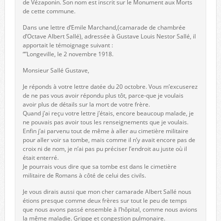
de Vézaponin. Son nom est inscrit sur le Monument aux Morts
de cette commune.
Dans une lettre d’Emile Marchand,(camarade de chambrée
d’Octave Albert Sallé), adressée à Gustave Louis Nestor Sallé, il
apportait le témoignage suivant :
“”Longeville, le 2 novembre 1918.
Monsieur Sallé Gustave,
Je réponds à votre lettre datée du 20 octobre. Vous m’excuserez
de ne pas vous avoir répondu plus tôt, parce-que je voulais
avoir plus de détails sur la mort de votre frère.
Quand j’ai reçu votre lettre j’étais, encore beaucoup malade, je
ne pouvais pas avoir tous les renseignements que je voulais.
Enfin j’ai parvenu tout de même à aller au cimetière militaire
pour aller voir sa tombe, mais comme il n’y avait encore pas de
croix ni de nom, je n’ai pas pu préciser l’endroit au juste où il
était enterré.
Je pourrais vous dire que sa tombe est dans le cimetière
militaire de Romans à côté de celui des civils.
Je vous dirais aussi que mon cher camarade Albert Sallé nous
étions presque comme deux frères sur tout le peu de temps
que nous avons passé ensemble à l’hôpital, comme nous avions
la même maladie. Grippe et congestion pulmonaire.