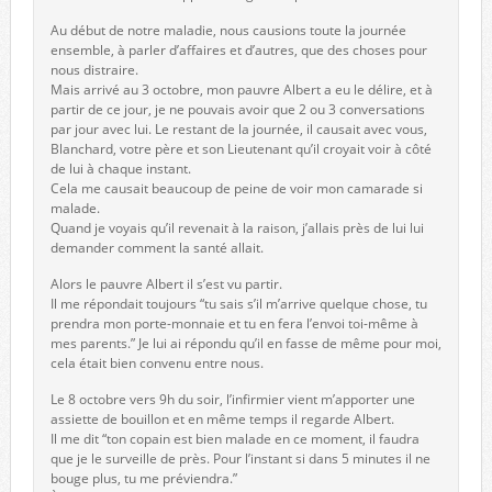
Au début de notre maladie, nous causions toute la journée
ensemble, à parler d’affaires et d’autres, que des choses pour
nous distraire.
Mais arrivé au 3 octobre, mon pauvre Albert a eu le délire, et à
partir de ce jour, je ne pouvais avoir que 2 ou 3 conversations
par jour avec lui. Le restant de la journée, il causait avec vous,
Blanchard, votre père et son Lieutenant qu’il croyait voir à côté
de lui à chaque instant.
Cela me causait beaucoup de peine de voir mon camarade si
malade.
Quand je voyais qu’il revenait à la raison, j’allais près de lui lui
demander comment la santé allait.
Alors le pauvre Albert il s’est vu partir.
Il me répondait toujours “tu sais s’il m’arrive quelque chose, tu
prendra mon porte-monnaie et tu en fera l’envoi toi-même à
mes parents.” Je lui ai répondu qu’il en fasse de même pour moi,
cela était bien convenu entre nous.
Le 8 octobre vers 9h du soir, l’infirmier vient m’apporter une
assiette de bouillon et en même temps il regarde Albert.
Il me dit “ton copain est bien malade en ce moment, il faudra
que je le surveille de près. Pour l’instant si dans 5 minutes il ne
bouge plus, tu me préviendra.”