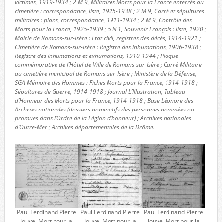
victimes, 1919-1934 ; 2 M 9, Militaires Morts pour la France enterrés au
cimetière : correspondance, liste, 1925-1938 ; 2 M 9, Carré et sépultures
militaires : plans, correspondance, 1911-1934 ; 2 M 9, Contrôle des
Morts pour la France, 1925-1939 ; 5 N 1, Souvenir Français : liste, 1920 ;
Mairie de Romans-sur-Isère : Etat civil, registres des décès, 1914-1921 ;
Cimetière de Romans-sur-Isère : Registre des inhumations, 1906-1938 ;
Registre des inhumations et exhumations, 1910-1944 ; Plaque
commémorative de l’Hôtel de Ville de Romans-sur-Isère ; Carré Militaire
au cimetière municipal de Romans-sur-Isère ; Ministère de la Défense,
SGA Mémoire des Hommes : Fiches Morts pour la France, 1914-1918 ;
Sépultures de Guerre, 1914-1918 ; Journal L’Illustration, Tableau
d’Honneur des Morts pour la France, 1914-1918 ; Base Léonore des
Archives nationales (dossiers nominatifs des personnes nommées ou
promues dans l’Ordre de la Légion d’honneur) ; Archives nationales
d’Outre-Mer ; Archives départementales de la Drôme.
Paul Ferdinand Pierre
Paul Ferdinand Pierre
Paul Ferdinand Pierre
Jouve, Mort pour la
Jouve, Mort pour la
Jouve, Mort pour la