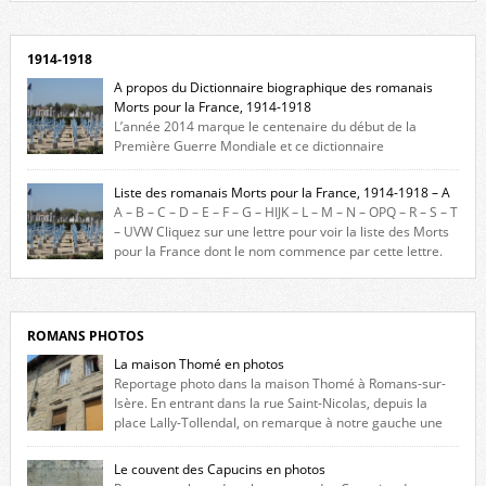
1914-1918
A propos du Dictionnaire biographique des romanais
Morts pour la France, 1914-1918
L’année 2014 marque le centenaire du début de la
Première Guerre Mondiale et ce dictionnaire
biographique veut rendre hommage aux romanais Morts pour la
France durant ce conflit. La base de cette recherche historique est
Liste des romanais Morts pour la France, 1914-1918 – A
constituée des noms gravés sur les plaques commémoratives de
A – B – C – D – E – F – G – HIJK – L – M – N – OPQ – R – S – T
l’Hôtel de Ville, du lycée du Dauphiné et du lycée Triboulet, […]
– UVW Cliquez sur une lettre pour voir la liste des Morts
pour la France dont le nom commence par cette lettre.
Liste des romanais […]
ROMANS PHOTOS
La maison Thomé en photos
Reportage photo dans la maison Thomé à Romans-sur-
Isère. En entrant dans la rue Saint-Nicolas, depuis la
place Lally-Tollendal, on remarque à notre gauche une
maison construite au XVIè siècle. Les deux façades sont ornées de
fenêtres jumelles à meneaux. Entre ces deux étages, on peut voir une
Le couvent des Capucins en photos
niche qui contient une statue de la Vierge. […]