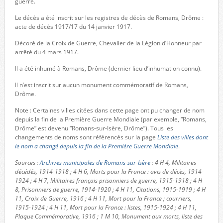
guerre.
Le décès a été inscrit sur les registres de décès de Romans, Drôme :
acte de décès 1917/17 du 14 janvier 1917.
Décoré de la Croix de Guerre, Chevalier de la Légion d’Honneur par
arrêté du 4 mars 1917.
Il a été inhumé à Romans, Drôme (dernier lieu d’inhumation connu).
Il n’est inscrit sur aucun monument commémoratif de Romans,
Drôme.
Note : Certaines villes citées dans cette page ont pu changer de nom
depuis la fin de la Première Guerre Mondiale (par exemple, “Romans,
Drôme” est devenu “Romans-sur-Isère, Drôme”). Tous les
changements de noms sont référencés sur la page
Liste des villes dont
le nom a changé depuis la fin de la Première Guerre Mondiale
.
Sources :
Archives municipales de Romans-sur-Isère
: 4 H 4, Militaires
décédés, 1914-1918 ; 4 H 6, Morts pour la France : avis de décès, 1914-
1924 ; 4 H 7, Militaires français prisonniers de guerre, 1915-1918 ; 4 H
8, Prisonniers de guerre, 1914-1920 ; 4 H 11, Citations, 1915-1919 ; 4 H
11, Croix de Guerre, 1916 ; 4 H 11, Mort pour la France ; courriers,
1915-1924 ; 4 H 11, Mort pour la France : listes, 1915-1924 ; 4 H 11,
Plaque Commémorative, 1916 ; 1 M 10, Monument aux morts, liste des