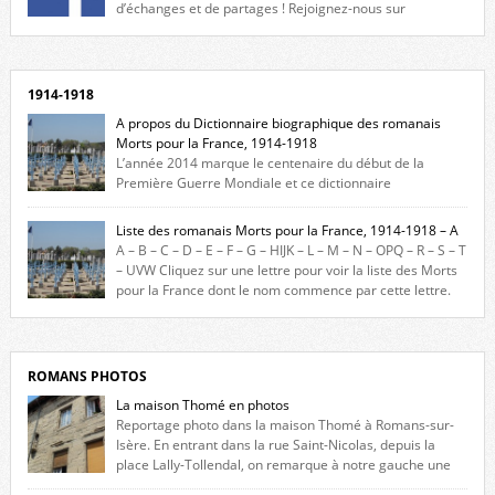
d’échanges et de partages ! Rejoignez-nous sur
Facebook, cliquez ici !
1914-1918
A propos du Dictionnaire biographique des romanais
Morts pour la France, 1914-1918
L’année 2014 marque le centenaire du début de la
Première Guerre Mondiale et ce dictionnaire
biographique veut rendre hommage aux romanais Morts pour la
France durant ce conflit. La base de cette recherche historique est
Liste des romanais Morts pour la France, 1914-1918 – A
constituée des noms gravés sur les plaques commémoratives de
A – B – C – D – E – F – G – HIJK – L – M – N – OPQ – R – S – T
l’Hôtel de Ville, du lycée du Dauphiné et du lycée Triboulet, […]
– UVW Cliquez sur une lettre pour voir la liste des Morts
pour la France dont le nom commence par cette lettre.
Liste des romanais […]
ROMANS PHOTOS
La maison Thomé en photos
Reportage photo dans la maison Thomé à Romans-sur-
Isère. En entrant dans la rue Saint-Nicolas, depuis la
place Lally-Tollendal, on remarque à notre gauche une
maison construite au XVIè siècle. Les deux façades sont ornées de