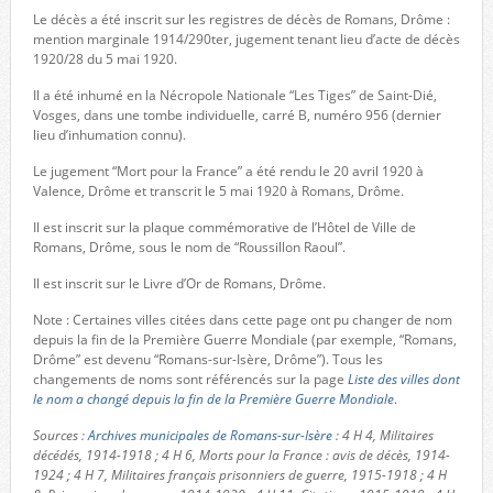
Le décès a été inscrit sur les registres de décès de Romans, Drôme :
mention marginale 1914/290ter, jugement tenant lieu d’acte de décès
1920/28 du 5 mai 1920.
Il a été inhumé en la Nécropole Nationale “Les Tiges” de Saint-Dié,
Vosges, dans une tombe individuelle, carré B, numéro 956 (dernier
lieu d’inhumation connu).
Le jugement “Mort pour la France” a été rendu le 20 avril 1920 à
Valence, Drôme et transcrit le 5 mai 1920 à Romans, Drôme.
Il est inscrit sur la plaque commémorative de l’Hôtel de Ville de
Romans, Drôme, sous le nom de “Roussillon Raoul”.
Il est inscrit sur le Livre d’Or de Romans, Drôme.
Note : Certaines villes citées dans cette page ont pu changer de nom
depuis la fin de la Première Guerre Mondiale (par exemple, “Romans,
Drôme” est devenu “Romans-sur-Isère, Drôme”). Tous les
changements de noms sont référencés sur la page
Liste des villes dont
le nom a changé depuis la fin de la Première Guerre Mondiale
.
Sources :
Archives municipales de Romans-sur-Isère
: 4 H 4, Militaires
décédés, 1914-1918 ; 4 H 6, Morts pour la France : avis de décès, 1914-
1924 ; 4 H 7, Militaires français prisonniers de guerre, 1915-1918 ; 4 H