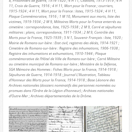
8, Prisonniers de guerre, 1914-1920 ; 4 H 11, Citations, 1915-1919 ; 4 H
11, Croix de Guerre, 1916 ; 4 H 11, Mort pour la France ; courriers,
1915-1924 ; 4 H 11, Mort pour la France : listes, 1915-1924 ; 4 H 11,
Plaque Commémorative, 1916 ; 1 M 10, Monument aux morts, liste des
victimes, 1919-1934 ; 2 M 9, Militaires Morts pour la France enterrés au
cimetière : correspondance, liste, 1925-1938 ; 2 M 9, Carré et sépultures
militaires : plans, correspondance, 1911-1934 ; 2 M 9, Contrôle des
Morts pour la France, 1925-1939 ; 5 N 1, Souvenir Français : liste, 1920 ;
Mairie de Romans-sur-Isère : Etat civil, registres des décès, 1914-1921 ;
Cimetière de Romans-sur-Isère : Registre des inhumations, 1906-1938 ;
Registre des inhumations et exhumations, 1910-1944 ; Plaque
commémorative de l’Hôtel de Ville de Romans-sur-Isère ; Carré Militaire
au cimetière municipal de Romans-sur-Isère ; Ministère de la Défense,
SGA Mémoire des Hommes : Fiches Morts pour la France, 1914-1918 ;
Sépultures de Guerre, 1914-1918 ; Journal L’Illustration, Tableau
d’Honneur des Morts pour la France, 1914-1918 ; Base Léonore des
Archives nationales (dossiers nominatifs des personnes nommées ou
promues dans l’Ordre de la Légion d’honneur) ; Archives nationales
d’Outre-Mer ; Archives départementales de la Drôme.