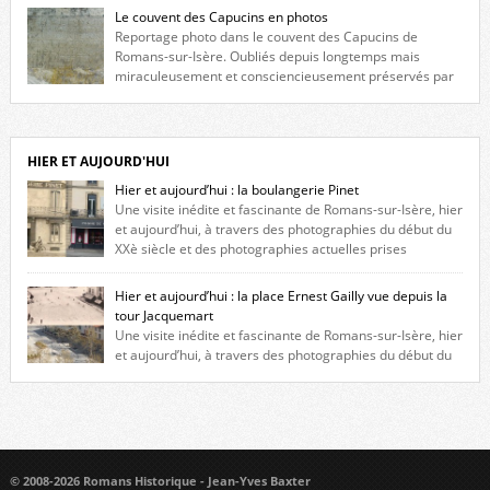
fenêtres jumelles à meneaux. Entre ces deux étages, on peut voir une
Le couvent des Capucins en photos
niche qui contient une statue de la Vierge. […]
Reportage photo dans le couvent des Capucins de
Romans-sur-Isère. Oubliés depuis longtemps mais
miraculeusement et consciencieusement préservés par
les propriétaires des lieux, des vestiges du couvent des Capucins de
Romans-sur-Isère s’offrent à nouveau à notre vue. Cliquez ici pour lire
l’histoire de la redécouverte de vestiges du couvent des Capucins ! Petit
retour sur l’histoire […]
HIER ET AUJOURD'HUI
Hier et aujourd’hui : la boulangerie Pinet
Une visite inédite et fascinante de Romans-sur-Isère, hier
et aujourd’hui, à travers des photographies du début du
XXè siècle et des photographies actuelles prises
exactement dans le même cadre ! A l’angle de la place Jean Jaurès et de
l’avenue Victor Hugo (à côté d’Intermarché), à Romans. La boulangerie
Hier et aujourd’hui : la place Ernest Gailly vue depuis la
Jules Pinet est inscrite dans le […]
tour Jacquemart
Une visite inédite et fascinante de Romans-sur-Isère, hier
et aujourd’hui, à travers des photographies du début du
XXè siècle et des photographies actuelles prises exactement dans le
même cadre ! Ma photo date de 2009 donc ça a un peu changé depuis.
Cliquez sur l’image pour l’agrandir
© 2008-2026 Romans Historique - Jean-Yves Baxter