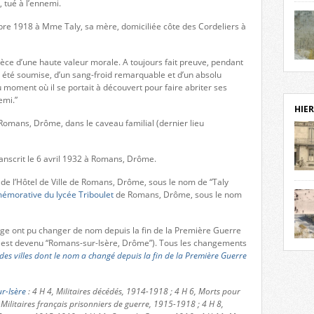
, tué à l’ennemi.
notr
sièc
bre 1918 à Mme Taly, sa mère, domiciliée côte des Cordeliers à
fenê
étage
pièce d’une haute valeur morale. A toujours fait preuve, pendant
statu
Isèr
 été soumise, d’un sang-froid remarquable et d’un absolu
mira
moment où il se portait à découvert pour faire abriter ses
prése
emi.”
vest
HIER
sur-I
 Romans, Drôme, dans le caveau familial (dernier lieu
Cliqu
de ve
retou
anscrit le 6 avril 1932 à Romans, Drôme.
aujo
 de l’Hôtel de Ville de Romans, Drôme, sous le nom de “Taly
débu
émorative du lycée Triboulet
de Romans, Drôme, sous le nom
actu
cadre
l’ave
page ont pu changer de nom depuis la fin de la Première Guerre
Roman
est devenu “Romans-sur-Isère, Drôme”). Tous les changements
Roman
dans 
 des villes dont le nom a changé depuis la fin de la Première Guerre
des 
des 
dans
r-Isère
: 4 H 4, Militaires décédés, 1914-1918 ; 4 H 6, Morts pour
donc
 Militaires français prisonniers de guerre, 1915-1918 ; 4 H 8,
l’ima