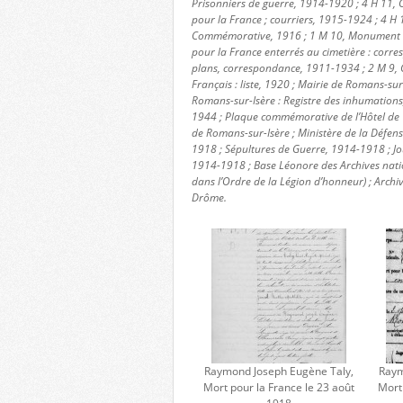
Prisonniers de guerre, 1914-1920 ; 4 H 11, C
pour la France ; courriers, 1915-1924 ; 4 H 
Commémorative, 1916 ; 1 M 10, Monument aux
pour la France enterrés au cimetière : corres
plans, correspondance, 1911-1934 ; 2 M 9, 
Français : liste, 1920 ; Mairie de Romans-sur-
Romans-sur-Isère : Registre des inhumation
1944 ; Plaque commémorative de l’Hôtel de V
de Romans-sur-Isère ; Ministère de la Défe
1918 ; Sépultures de Guerre, 1914-1918 ; Jo
1914-1918 ; Base Léonore des Archives nat
dans l’Ordre de la Légion d’honneur) ; Archi
Drôme.
Raymond Joseph Eugène Taly,
Raym
Mort pour la France le 23 août
Mort