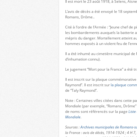
Il est mort le 23 août 1918, à Selens, Aisne
L’avis de décès a été envoyé le 18 septem
Romans, Drôme..
Cité à l’ordre de l’Armée : “Jeune chef de 
les bombardements auxquels la batterie a
mépris du danger. Mortellement atteint au 
hommes exposés à un violent feu de l’enn
Il a été inhumé au cimetière municipal de
d’inhumation connu).
Le jugement “Mort pour la France” a été tr
Il est inscrit sur la plaque commémorative
Raymond”. Il est inscrit sur
la plaque comm
de “Taly Raymond”.
Note : Certaines villes citées dans cette 
Mondiale (par exemple, “Romans, Drôme” 
de noms sont référencés sur la page
Liste
Mondiale
.
Sources :
Archives municipales de Romans-su
la France : avis de décès, 1914-1924 ; 4 H 7,