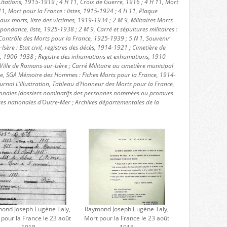
itations, 1915-1919 ; 4 H 11, Croix de Guerre, 1916 ; 4 H 11, Mort
11, Mort pour la France : listes, 1915-1924 ; 4 H 11, Plaque
 morts, liste des victimes, 1919-1934 ; 2 M 9, Militaires Morts
pondance, liste, 1925-1938 ; 2 M 9, Carré et sépultures militaires :
Contrôle des Morts pour la France, 1925-1939 ; 5 N 1, Souvenir
Isère : Etat civil, registres des décès, 1914-1921 ; Cimetière de
s, 1906-1938 ; Registre des inhumations et exhumations, 1910-
ille de Romans-sur-Isère ; Carré Militaire au cimetière municipal
nse, SGA Mémoire des Hommes : Fiches Morts pour la France, 1914-
urnal L’Illustration, Tableau d’Honneur des Morts pour la France,
ionales (dossiers nominatifs des personnes nommées ou promues
ves nationales d’Outre-Mer ; Archives départementales de la
ond Joseph Eugène Taly,
Raymond Joseph Eugène Taly,
 pour la France le 23 août
Mort pour la France le 23 août