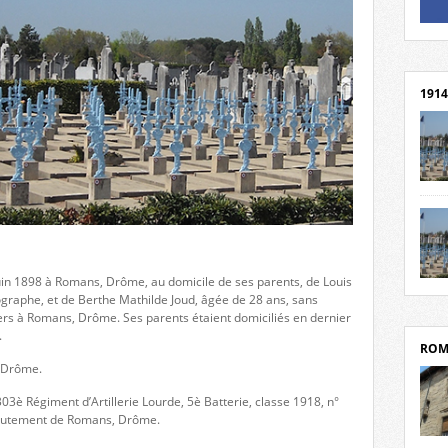
Un li
Rejoi
1914
cent
Mond
rend
Franc
rech
uin 1898 à Romans, Drôme, au domicile de ses parents, de Louis
grav
Cliqu
graphe, et de Berthe Mathilde Joud, âgée de 28 ans, sans
l’Hôt
Mort
iers à Romans, Drôme. Ses parents étaient domiciliés en dernier
Tribo
par c
.
ROM
, Drôme.
303è Régiment d’Artillerie Lourde, 5è Batterie, classe 1918, n°
crutement de Romans, Drôme.
depui