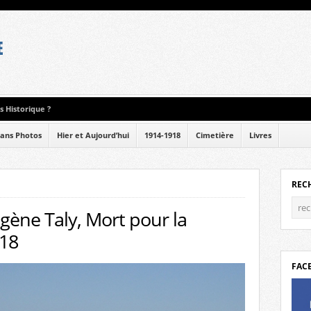
 Historique ?
ans Photos
Hier et Aujourd’hui
1914-1918
Cimetière
Livres
REC
ène Taly, Mort pour la
918
FAC