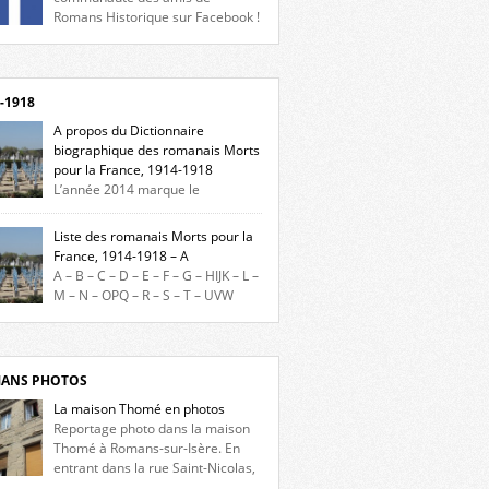
Romans Historique sur Facebook !
eu d’actualités, d’échanges et de partages !
gnez-nous sur Facebook, cliquez ici !
-1918
A propos du Dictionnaire
biographique des romanais Morts
pour la France, 1914-1918
L’année 2014 marque le
enaire du début de la Première Guerre
iale et ce dictionnaire biographique veut
Liste des romanais Morts pour la
re hommage aux romanais Morts pour la
France, 1914-1918 – A
e durant ce conflit. La base de cette
A – B – C – D – E – F – G – HIJK – L –
erche historique est constituée des noms
M – N – OPQ – R – S – T – UVW
és sur les plaques commémoratives de
ez sur une lettre pour voir la liste des
el de Ville, du lycée du Dauphiné et du lycée
s pour la France dont le nom commence
ulet, […]
ette lettre. Liste des romanais […]
ANS PHOTOS
La maison Thomé en photos
Reportage photo dans la maison
Thomé à Romans-sur-Isère. En
entrant dans la rue Saint-Nicolas,
s la place Lally-Tollendal, on remarque à