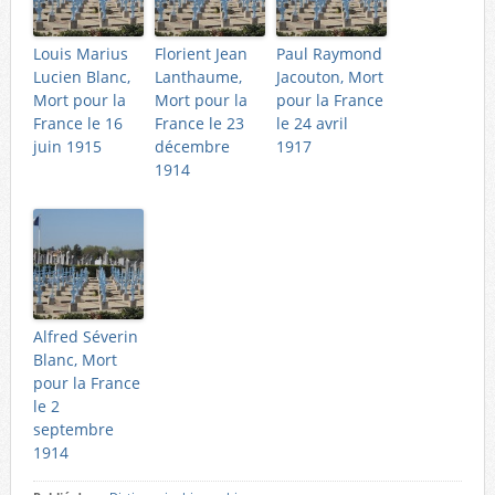
Louis Marius
Florient Jean
Paul Raymond
Lucien Blanc,
Lanthaume,
Jacouton, Mort
Mort pour la
Mort pour la
pour la France
France le 16
France le 23
le 24 avril
juin 1915
décembre
1917
1914
Alfred Séverin
Blanc, Mort
pour la France
le 2
septembre
1914