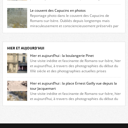
maison construite au XVIè siècle. Les deux façades sont ornées de
fenêtres jumelles à meneaux. Entre ces deux étages, on peut voir une
Le couvent des Capucins en photos
niche qui contient une statue de la Vierge. […]
Reportage photo dans le couvent des Capucins de
Romans-sur-Isère. Oubliés depuis longtemps mais
miraculeusement et consciencieusement préservés par
les propriétaires des lieux, des vestiges du couvent des Capucins de
Romans-sur-Isère s’offrent à nouveau à notre vue. Cliquez ici pour lire
l’histoire de la redécouverte de vestiges du couvent des Capucins ! Petit
retour sur l’histoire […]
HIER ET AUJOURD'HUI
Hier et aujourd’hui : la boulangerie Pinet
Une visite inédite et fascinante de Romans-sur-Isère, hier
et aujourd’hui, à travers des photographies du début du
XXè siècle et des photographies actuelles prises
exactement dans le même cadre ! A l’angle de la place Jean Jaurès et de
l’avenue Victor Hugo (à côté d’Intermarché), à Romans. La boulangerie
Hier et aujourd’hui : la place Ernest Gailly vue depuis la
Jules Pinet est inscrite dans le […]
tour Jacquemart
Une visite inédite et fascinante de Romans-sur-Isère, hier
et aujourd’hui, à travers des photographies du début du
XXè siècle et des photographies actuelles prises exactement dans le
même cadre ! Ma photo date de 2009 donc ça a un peu changé depuis.
Cliquez sur l’image pour l’agrandir