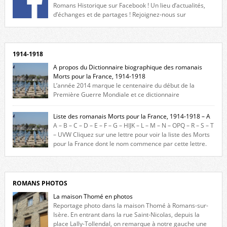
Romans Historique sur Facebook ! Un lieu d’actualités,
d’échanges et de partages ! Rejoignez-nous sur
Facebook, cliquez ici !
1914-1918
A propos du Dictionnaire biographique des romanais
Morts pour la France, 1914-1918
L’année 2014 marque le centenaire du début de la
Première Guerre Mondiale et ce dictionnaire
biographique veut rendre hommage aux romanais Morts pour la
France durant ce conflit. La base de cette recherche historique est
Liste des romanais Morts pour la France, 1914-1918 – A
constituée des noms gravés sur les plaques commémoratives de
A – B – C – D – E – F – G – HIJK – L – M – N – OPQ – R – S – T
l’Hôtel de Ville, du lycée du Dauphiné et du lycée Triboulet, […]
– UVW Cliquez sur une lettre pour voir la liste des Morts
pour la France dont le nom commence par cette lettre.
Liste des romanais […]
ROMANS PHOTOS
La maison Thomé en photos
Reportage photo dans la maison Thomé à Romans-sur-
Isère. En entrant dans la rue Saint-Nicolas, depuis la
place Lally-Tollendal, on remarque à notre gauche une