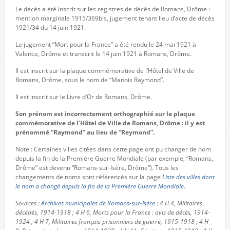
Le décès a été inscrit sur les registres de décès de Romans, Drôme :
mention marginale 1915/369bis, jugement tenant lieu d’acte de décès
1921/34 du 14 juin 1921.
Le jugement “Mort pour la France” a été rendu le 24 mai 1921 à
Valence, Drôme et transcrit le 14 juin 1921 à Romans, Drôme.
Il est inscrit sur la plaque commémorative de l’Hôtel de Ville de
Romans, Drôme, sous le nom de “Manois Raymond”.
Il est inscrit sur le Livre d’Or de Romans, Drôme.
Son prénom est incorrectement orthographié sur la plaque
commémorative de l’Hôtel de Ville de Romans, Drôme : il y est
prénommé “Raymond” au lieu de “Reymond”.
Note : Certaines villes citées dans cette page ont pu changer de nom
depuis la fin de la Première Guerre Mondiale (par exemple, “Romans,
Drôme” est devenu “Romans-sur-Isère, Drôme”). Tous les
changements de noms sont référencés sur la page
Liste des villes dont
le nom a changé depuis la fin de la Première Guerre Mondiale
.
Sources :
Archives municipales de Romans-sur-Isère
: 4 H 4, Militaires
décédés, 1914-1918 ; 4 H 6, Morts pour la France : avis de décès, 1914-
1924 ; 4 H 7, Militaires français prisonniers de guerre, 1915-1918 ; 4 H