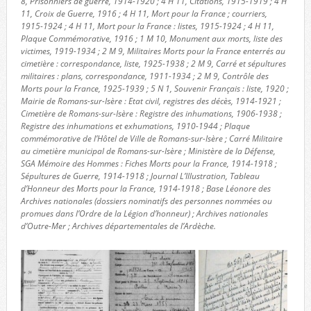
8, Prisonniers de guerre, 1914-1920 ; 4 H 11, Citations, 1915-1919 ; 4 H
11, Croix de Guerre, 1916 ; 4 H 11, Mort pour la France ; courriers,
1915-1924 ; 4 H 11, Mort pour la France : listes, 1915-1924 ; 4 H 11,
Plaque Commémorative, 1916 ; 1 M 10, Monument aux morts, liste des
victimes, 1919-1934 ; 2 M 9, Militaires Morts pour la France enterrés au
cimetière : correspondance, liste, 1925-1938 ; 2 M 9, Carré et sépultures
militaires : plans, correspondance, 1911-1934 ; 2 M 9, Contrôle des
Morts pour la France, 1925-1939 ; 5 N 1, Souvenir Français : liste, 1920 ;
Mairie de Romans-sur-Isère : Etat civil, registres des décès, 1914-1921 ;
Cimetière de Romans-sur-Isère : Registre des inhumations, 1906-1938 ;
Registre des inhumations et exhumations, 1910-1944 ; Plaque
commémorative de l’Hôtel de Ville de Romans-sur-Isère ; Carré Militaire
au cimetière municipal de Romans-sur-Isère ; Ministère de la Défense,
SGA Mémoire des Hommes : Fiches Morts pour la France, 1914-1918 ;
Sépultures de Guerre, 1914-1918 ; Journal L’Illustration, Tableau
d’Honneur des Morts pour la France, 1914-1918 ; Base Léonore des
Archives nationales (dossiers nominatifs des personnes nommées ou
promues dans l’Ordre de la Légion d’honneur) ; Archives nationales
d’Outre-Mer ; Archives départementales de l’Ardèche.