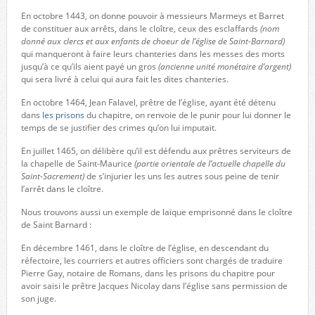
En octobre 1443, on donne pouvoir à messieurs Marmeys et Barret
de constituer aux arrêts, dans le cloître, ceux des esclaffards
(nom
donné aux clercs et aux enfants de choeur de l’église de Saint-Barnard)
qui manqueront à faire leurs chanteries dans les messes des morts
jusqu’à ce qu’ils aient payé un gros
(ancienne unité monétaire d’argent)
qui sera livré à celui qui aura fait les dites chanteries.
En octobre 1464, Jean Falavel, prêtre de l’église, ayant été détenu
dans
les prisons
du chapitre, on renvoie de le punir pour lui donner le
temps de se justifier des crimes qu’on lui imputait.
En juillet 1465, on délibère qu’il est défendu aux prêtres serviteurs de
la chapelle de Saint-Maurice
(partie orientale de l’actuelle chapelle du
Saint-Sacrement)
de s’injurier les uns les autres sous peine de tenir
l’arrêt dans le cloître.
Nous trouvons aussi un exemple de laïque emprisonné dans le cloître
de Saint Barnard :
En décembre 1461, dans le cloître de l’église, en descendant du
réfectoire, les courriers et autres officiers sont chargés de traduire
Pierre Gay, notaire de Romans, dans les prisons du chapitre pour
avoir saisi le prêtre Jacques Nicolay dans l’église sans permission de
son juge.