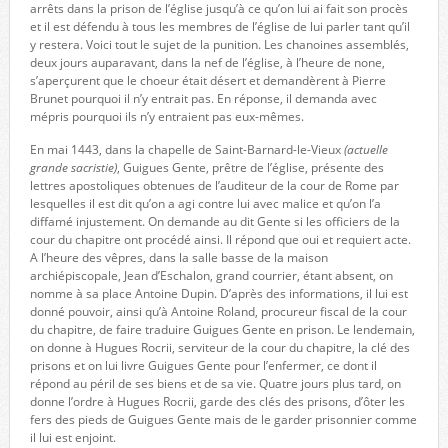
arrêts dans la prison de l’église jusqu’à ce qu’on lui ai fait son procès
et il est défendu à tous les membres de l’église de lui parler tant qu’il
y restera. Voici tout le sujet de la punition. Les chanoines assemblés,
deux jours auparavant, dans la nef de l’église, à l’heure de none,
s’aperçurent que le choeur était désert et demandèrent à Pierre
Brunet pourquoi il n’y entrait pas. En réponse, il demanda avec
mépris pourquoi ils n’y entraient pas eux-mêmes.
En mai 1443, dans la chapelle de Saint-Barnard-le-Vieux
(actuelle
grande sacristie)
, Guigues Gente, prêtre de l’église, présente des
lettres apostoliques obtenues de l’auditeur de la cour de Rome par
lesquelles il est dit qu’on a agi contre lui avec malice et qu’on l’a
diffamé injustement. On demande au dit Gente si les officiers de la
cour du chapitre ont procédé ainsi. Il répond que oui et requiert acte.
A l’heure des vêpres, dans la salle basse de la maison
archiépiscopale, Jean d’Eschalon, grand courrier, étant absent, on
nomme à sa place Antoine Dupin. D’après des informations, il lui est
donné pouvoir, ainsi qu’à Antoine Roland, procureur fiscal de la cour
du chapitre, de faire traduire Guigues Gente en prison. Le lendemain,
on donne à Hugues Rocrii, serviteur de la cour du chapitre, la clé des
prisons et on lui livre Guigues Gente pour l’enfermer, ce dont il
répond au péril de ses biens et de sa vie. Quatre jours plus tard, on
donne l’ordre à Hugues Rocrii, garde des clés des prisons, d’ôter les
fers des pieds de Guigues Gente mais de le garder prisonnier comme
il lui est enjoint.