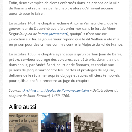
Enfin, deux exemples de clercs enfermés dans les prisons de la ville
de Romans et réclamés par le chapitre alors qu’il n’avait aucune
autorité pour le faire :
En octobre 1461, le chapitre réclame Antoine Veilheu, clerc, que le
gouverneur du Dauphiné avait fait enfermer dans le fort de Mont-
Ségur
(au pied de la
tour Jacquemart
)
, quoiqu’ils n’ont aucune
juridiction sur lui. Le gouverneur répond que le dit Veilheu a été mis
en prison pour des crimes commis contre la Majesté du roi de France.
En octobre 1505, le chapitre ayant appris qu’un certain Jean de Barra,
prêtre, serviteur subrogé des co-curés, avait été pris, durant la nuit,
dans son lit, par André Fabri, courrier de Romans, et conduit aux
prisons de Jacquemart contre les libertés et privilèges de l’église,
délibère de le réclamer auprès du juge et autres officiers temporels
pour qu’ils aient à le remettre au juge du chapitre.
Sources :
Archives municipales de Romans-sur-Isère
– Délibérations du
chapitre de Saint-Barnard, 1439-1766.
A lire aussi