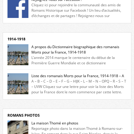
Cliquez ici pour rejoindre la communauté des amis de
Romans Historique sur Facebook ! Un lieu d’actualités,
d’échanges et de partages ! Rejoignez-nous sur
Facebook, cliquez ici !
1914-1918
A propos du Dictionnaire biographique des romanais
Morts pour la France, 1914-1918
L’année 2014 marque le centenaire du début de la
Première Guerre Mondiale et ce dictionnaire
biographique veut rendre hommage aux romanais Morts pour la
France durant ce conflit. La base de cette recherche historique est
Liste des romanais Morts pour la France, 1914-1918 – A
constituée des noms gravés sur les plaques commémoratives de
A – B – C – D – E – F – G – HIJK – L – M – N – OPQ – R – S – T
l’Hôtel de Ville, du lycée du Dauphiné et du lycée Triboulet, […]
– UVW Cliquez sur une lettre pour voir la liste des Morts
pour la France dont le nom commence par cette lettre.
Liste des romanais […]
ROMANS PHOTOS
La maison Thomé en photos
Reportage photo dans la maison Thomé à Romans-sur-
Isère. En entrant dans la rue Saint-Nicolas, depuis la