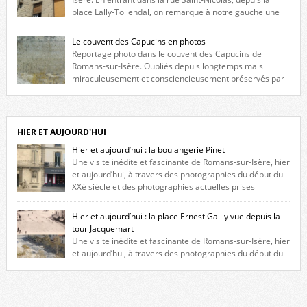
place Lally-Tollendal, on remarque à notre gauche une
maison construite au XVIè siècle. Les deux façades sont ornées de
fenêtres jumelles à meneaux. Entre ces deux étages, on peut voir une
Le couvent des Capucins en photos
niche qui contient une statue de la Vierge. […]
Reportage photo dans le couvent des Capucins de
Romans-sur-Isère. Oubliés depuis longtemps mais
miraculeusement et consciencieusement préservés par
les propriétaires des lieux, des vestiges du couvent des Capucins de
Romans-sur-Isère s’offrent à nouveau à notre vue. Cliquez ici pour lire
l’histoire de la redécouverte de vestiges du couvent des Capucins ! Petit
retour sur l’histoire […]
HIER ET AUJOURD'HUI
Hier et aujourd’hui : la boulangerie Pinet
Une visite inédite et fascinante de Romans-sur-Isère, hier
et aujourd’hui, à travers des photographies du début du
XXè siècle et des photographies actuelles prises
exactement dans le même cadre ! A l’angle de la place Jean Jaurès et de
l’avenue Victor Hugo (à côté d’Intermarché), à Romans. La boulangerie
Hier et aujourd’hui : la place Ernest Gailly vue depuis la
Jules Pinet est inscrite dans le […]
tour Jacquemart
Une visite inédite et fascinante de Romans-sur-Isère, hier
et aujourd’hui, à travers des photographies du début du
XXè siècle et des photographies actuelles prises exactement dans le
même cadre ! Ma photo date de 2009 donc ça a un peu changé depuis.
Cliquez sur l’image pour l’agrandir