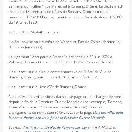
L’avis de décès a été envoyé le 22 septembre 1917 à Mme Requier,
sa mère, domiciliée 1 rue Maréchal à Romans, Drôme. Le décès a été
inscrit sur les registres de décès de Romans, Drôme : mention
marginale 1914/318bis, jugement tenant lieu d’acte de décès 1920/61
du 19 juillet 1920.
Décoré de la Médaille militaire.
Il a été inhumé au cimetière de Wancourt, Pas-de-Calais (dernier lieu
d’inhumation connu).
Le jugement “Mort pour la France” a été rendu le 22 juin 1920 à
Valence, Drôme et transcrit le 19 juillet 1920 à Romans, Drôme.
Il est inscrit sur la plaque commémorative de l’Hôtel de Ville de
Romans, Drôme, sous le nom de “Guérimand Victorin”.
Il est inscrit sur le Livre d’Or de Romans, Drôme.
Note : Certaines villes citées dans cette page ont pu changer de nom
depuis la fin de la Première Guerre Mondiale (par exemple, “Romans,
Drôme” est devenu “Romans-sur-Isère, Drôme”). Tous les
changements de noms sont référencés sur la page
Liste des villes dont
le nom a changé depuis la fin de la Première Guerre Mondiale
.
Sources :
Archives municipales de Romans-sur-Isère
: 4 H 4, Militaires