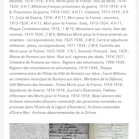
décédés, 1914-1918 ; 4 H 6, Morts pour la France : avis de décès, 1914-
1924 ; 4 H 7, Militaires français prisonniers de guerre, 1915-1918 ; 4 H
8, Prisonniers de guerre, 1914-1920 ; 4 H 11, Citations, 1915-1919 ; 4 H
11, Croix de Guerre, 1916 ; 4 H 11, Mort pour la France ; courriers,
1915-1924 ; 4 H 11, Mort pour la France : listes, 1915-1924 ; 4 H 11,
Plaque Commémorative, 1916 ; 1 M 10, Monument aux morts, liste des
victimes, 1919-1934 ; 2 M 9, Militaires Morts pour la France enterrés au
cimetière : correspondance, liste, 1925-1938 ; 2 M 9, Carré et sépultures
militaires : plans, correspondance, 1911-1934 ; 2 M 9, Contrôle des
Morts pour la France, 1925-1939 ; 5 N 1, Souvenir Français : liste, 1920 ;
Mairie de Romans-sur-Isère : Etat civil, registres des décès, 1914-1921 ;
Cimetière de Romans-sur-Isère : Registre des inhumations, 1906-1938 ;
Registre des inhumations et exhumations, 1910-1944 ; Plaque
commémorative de l’Hôtel de Ville de Romans-sur-Isère ; Carré Militaire
au cimetière municipal de Romans-sur-Isère ; Ministère de la Défense,
SGA Mémoire des Hommes : Fiches Morts pour la France, 1914-1918 ;
Sépultures de Guerre, 1914-1918 ; Journal L’Illustration, Tableau
d’Honneur des Morts pour la France, 1914-1918 ; Base Léonore des
Archives nationales (dossiers nominatifs des personnes nommées ou
promues dans l’Ordre de la Légion d’honneur) ; Archives nationales
d’Outre-Mer ; Archives départementales de la Drôme.