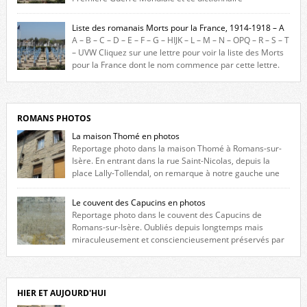
biographique veut rendre hommage aux romanais Morts pour la
France durant ce conflit. La base de cette recherche historique est
Liste des romanais Morts pour la France, 1914-1918 – A
constituée des noms gravés sur les plaques commémoratives de
A – B – C – D – E – F – G – HIJK – L – M – N – OPQ – R – S – T
l’Hôtel de Ville, du lycée du Dauphiné et du lycée Triboulet, […]
– UVW Cliquez sur une lettre pour voir la liste des Morts
pour la France dont le nom commence par cette lettre.
Liste des romanais […]
ROMANS PHOTOS
La maison Thomé en photos
Reportage photo dans la maison Thomé à Romans-sur-
Isère. En entrant dans la rue Saint-Nicolas, depuis la
place Lally-Tollendal, on remarque à notre gauche une
maison construite au XVIè siècle. Les deux façades sont ornées de
fenêtres jumelles à meneaux. Entre ces deux étages, on peut voir une
Le couvent des Capucins en photos
niche qui contient une statue de la Vierge. […]
Reportage photo dans le couvent des Capucins de
Romans-sur-Isère. Oubliés depuis longtemps mais
miraculeusement et consciencieusement préservés par
les propriétaires des lieux, des vestiges du couvent des Capucins de
Romans-sur-Isère s’offrent à nouveau à notre vue. Cliquez ici pour lire
l’histoire de la redécouverte de vestiges du couvent des Capucins ! Petit
retour sur l’histoire […]
HIER ET AUJOURD'HUI