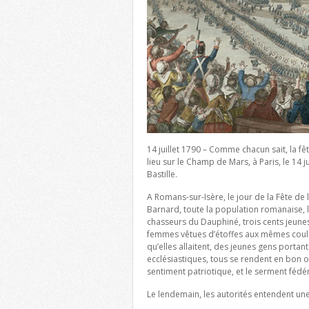
14 juillet 1790 – Comme chacun sait, la fê
lieu sur le Champ de Mars, à Paris, le 14 j
Bastille.
A Romans-sur-Isère, le jour de la Fête de 
Barnard, toute la population romanaise, l
chasseurs du Dauphiné, trois cents jeunes 
femmes vêtues d’étoffes aux mêmes couleu
qu’elles allaitent, des jeunes gens portan
ecclésiastiques, tous se rendent en bon o
sentiment patriotique, et le serment fédér
Le lendemain, les autorités entendent une 