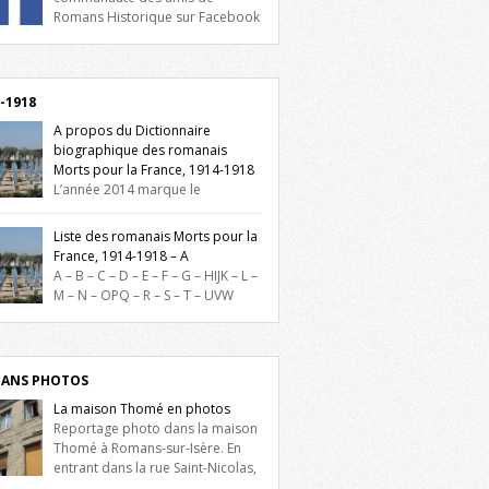
Romans Historique sur Facebook
lieu d’actualités, d’échanges et de partages
oignez-nous sur Facebook, cliquez ici !
-1918
A propos du Dictionnaire
biographique des romanais
Morts pour la France, 1914-1918
L’année 2014 marque le
enaire du début de la Première Guerre
iale et ce dictionnaire biographique veut
Liste des romanais Morts pour la
re hommage aux romanais Morts pour la
France, 1914-1918 – A
e durant ce conflit. La base de cette
A – B – C – D – E – F – G – HIJK – L –
erche historique est constituée des noms
M – N – OPQ – R – S – T – UVW
és sur les plaques commémoratives de
ez sur une lettre pour voir la liste des
el de Ville, du lycée du Dauphiné et du
s pour la France dont le nom commence
 Triboulet, […]
ette lettre. Liste des romanais […]
ANS PHOTOS
La maison Thomé en photos
Reportage photo dans la maison
Thomé à Romans-sur-Isère. En
entrant dans la rue Saint-Nicolas,
is la place Lally-Tollendal, on remarque à