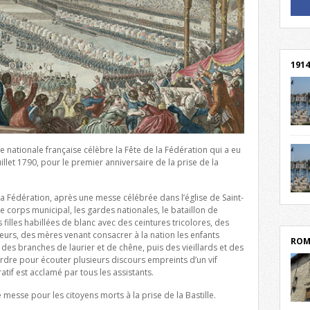
! Un 
! Rej
1914
cent
Mond
te nationale française célèbre la Fête de la Fédération qui a eu
rend
uillet 1790, pour le premier anniversaire de la prise de la
Franc
rech
grav
la Fédération, après une messe célébrée dans l’église de Saint-
Cliqu
l’Hôt
e corps municipal, les gardes nationales, le bataillon de
Mort
lycée
filles habillées de blanc avec des ceintures tricolores, des
par c
rs, des mères venant consacrer à la nation les enfants
ROM
t des branches de laurier et de chêne, puis des vieillards et des
rdre pour écouter plusieurs discours empreints d’un vif
atif est acclamé par tous les assistants.
messe pour les citoyens morts à la prise de la Bastille.
depu