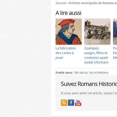
Sources :
Archives municipales de Romans-su
A lire aussi
La fabrication
Quelques
Po
des cartes à
usages, fêtes et
fa
jouer
coutumes ayant
Me
existé à Romans
Publié dans:
18è siècle
,
Vie et Métiers
Suivez Romans Histori
Si vous avez aimé cet article, suivez l