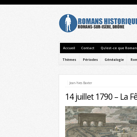
Accueil
Contact
Qu’est-ce que Romans
Thèmes
Périodes
Généalogie
Rom
Jean-Yves Baxter
14 juillet 1790 – La F