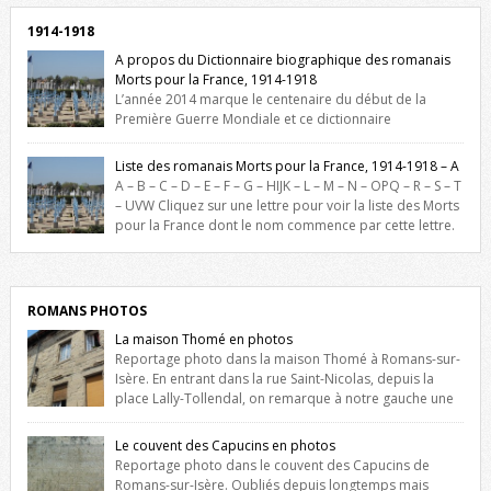
1914-1918
A propos du Dictionnaire biographique des romanais
Morts pour la France, 1914-1918
L’année 2014 marque le centenaire du début de la
Première Guerre Mondiale et ce dictionnaire
biographique veut rendre hommage aux romanais Morts pour la
France durant ce conflit. La base de cette recherche historique est
Liste des romanais Morts pour la France, 1914-1918 – A
constituée des noms gravés sur les plaques commémoratives de
A – B – C – D – E – F – G – HIJK – L – M – N – OPQ – R – S – T
l’Hôtel de Ville, du lycée du Dauphiné et du lycée Triboulet, […]
– UVW Cliquez sur une lettre pour voir la liste des Morts
pour la France dont le nom commence par cette lettre.
Liste des romanais […]
ROMANS PHOTOS
La maison Thomé en photos
Reportage photo dans la maison Thomé à Romans-sur-
Isère. En entrant dans la rue Saint-Nicolas, depuis la
place Lally-Tollendal, on remarque à notre gauche une
maison construite au XVIè siècle. Les deux façades sont ornées de
fenêtres jumelles à meneaux. Entre ces deux étages, on peut voir une
Le couvent des Capucins en photos
niche qui contient une statue de la Vierge. […]
Reportage photo dans le couvent des Capucins de
Romans-sur-Isère. Oubliés depuis longtemps mais