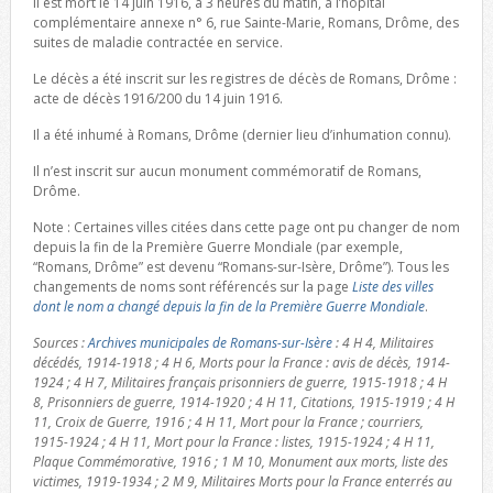
Il est mort le 14 juin 1916, à 3 heures du matin, à l’hôpital
complémentaire annexe n° 6, rue Sainte-Marie, Romans, Drôme, des
suites de maladie contractée en service.
Le décès a été inscrit sur les registres de décès de Romans, Drôme :
acte de décès 1916/200 du 14 juin 1916.
Il a été inhumé à Romans, Drôme (dernier lieu d’inhumation connu).
Il n’est inscrit sur aucun monument commémoratif de Romans,
Drôme.
Note : Certaines villes citées dans cette page ont pu changer de nom
depuis la fin de la Première Guerre Mondiale (par exemple,
“Romans, Drôme” est devenu “Romans-sur-Isère, Drôme”). Tous les
changements de noms sont référencés sur la page
Liste des villes
dont le nom a changé depuis la fin de la Première Guerre Mondiale
.
Sources :
Archives municipales de Romans-sur-Isère
: 4 H 4, Militaires
décédés, 1914-1918 ; 4 H 6, Morts pour la France : avis de décès, 1914-
1924 ; 4 H 7, Militaires français prisonniers de guerre, 1915-1918 ; 4 H
8, Prisonniers de guerre, 1914-1920 ; 4 H 11, Citations, 1915-1919 ; 4 H
11, Croix de Guerre, 1916 ; 4 H 11, Mort pour la France ; courriers,
1915-1924 ; 4 H 11, Mort pour la France : listes, 1915-1924 ; 4 H 11,
Plaque Commémorative, 1916 ; 1 M 10, Monument aux morts, liste des
victimes, 1919-1934 ; 2 M 9, Militaires Morts pour la France enterrés au