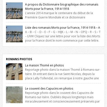
A propos du Dictionnaire biographique des romanais
Morts pour la France, 1914-1918
L’année 2014 marque le centenaire du début de la
Première Guerre Mondiale et ce dictionnaire
biographique veut rendre hommage aux romanais Morts pour la
France durant ce conflit. La base de cette recherche historique est
Liste des romanais Morts pour la France, 1914-1918 – A
constituée des noms gravés sur les plaques commémoratives de
A – B – C – D – E – F – G – HIJK – L – M – N – OPQ – R – S – T
l’Hôtel de Ville, du lycée du Dauphiné et du lycée Triboulet, […]
– UVW Cliquez sur une lettre pour voir la liste des Morts
pour la France dont le nom commence par cette lettre.
Liste des romanais […]
ROMANS PHOTOS
La maison Thomé en photos
Reportage photo dans la maison Thomé à Romans-sur-
Isère. En entrant dans la rue Saint-Nicolas, depuis la
place Lally-Tollendal, on remarque à notre gauche une
maison construite au XVIè siècle. Les deux façades sont ornées de
fenêtres jumelles à meneaux. Entre ces deux étages, on peut voir une
Le couvent des Capucins en photos
niche qui contient une statue de la Vierge. […]
Reportage photo dans le couvent des Capucins de
Romans-sur-Isère. Oubliés depuis longtemps mais
miraculeusement et consciencieusement préservés par
les propriétaires des lieux, des vestiges du couvent des Capucins de