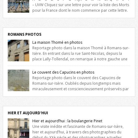
l’Hôtel de Ville, du lycée du Dauphiné et du lycée Triboulet, […]
– UVW Cliquez sur une lettre pour voir la liste des Morts
pour la France dont le nom commence par cette lettre.
Liste des romanais […]
ROMANS PHOTOS
La maison Thomé en photos
Reportage photo dans la maison Thomé à Romans-sur-
Isère. En entrant dans la rue Saint-Nicolas, depuis la
place Lally-Tollendal, on remarque à notre gauche une
maison construite au XVIè siècle. Les deux façades sont ornées de
fenêtres jumelles à meneaux. Entre ces deux étages, on peut voir une
Le couvent des Capucins en photos
niche qui contient une statue de la Vierge. […]
Reportage photo dans le couvent des Capucins de
Romans-sur-Isère. Oubliés depuis longtemps mais
miraculeusement et consciencieusement préservés par
les propriétaires des lieux, des vestiges du couvent des Capucins de
Romans-sur-Isère s’offrent à nouveau à notre vue. Cliquez ici pour lire
l’histoire de la redécouverte de vestiges du couvent des Capucins !
Petit retour sur l’histoire […]
HIER ET AUJOURD'HUI
Hier et aujourd’hui : la boulangerie Pinet
Une visite inédite et fascinante de Romans-sur-Isère,
hier et aujourd’hui, à travers des photographies du
début du XXè siècle et des photographies actuelles