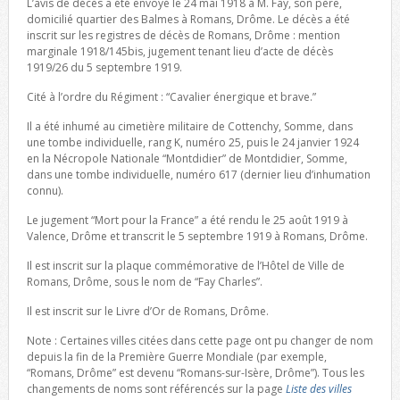
L’avis de décès a été envoyé le 24 mai 1918 à M. Fay, son père,
domicilié quartier des Balmes à Romans, Drôme. Le décès a été
inscrit sur les registres de décès de Romans, Drôme : mention
marginale 1918/145bis, jugement tenant lieu d’acte de décès
1919/26 du 5 septembre 1919.
Cité à l’ordre du Régiment : “Cavalier énergique et brave.”
Il a été inhumé au cimetière militaire de Cottenchy, Somme, dans
une tombe individuelle, rang K, numéro 25, puis le 24 janvier 1924
en la Nécropole Nationale “Montdidier” de Montdidier, Somme,
dans une tombe individuelle, numéro 617 (dernier lieu d’inhumation
connu).
Le jugement “Mort pour la France” a été rendu le 25 août 1919 à
Valence, Drôme et transcrit le 5 septembre 1919 à Romans, Drôme.
Il est inscrit sur la plaque commémorative de l’Hôtel de Ville de
Romans, Drôme, sous le nom de “Fay Charles”.
Il est inscrit sur le Livre d’Or de Romans, Drôme.
Note : Certaines villes citées dans cette page ont pu changer de nom
depuis la fin de la Première Guerre Mondiale (par exemple,
“Romans, Drôme” est devenu “Romans-sur-Isère, Drôme”). Tous les
changements de noms sont référencés sur la page
Liste des villes