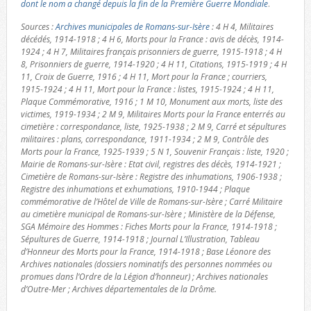
dont le nom a changé depuis la fin de la Première Guerre Mondiale
.
Sources :
Archives municipales de Romans-sur-Isère
: 4 H 4, Militaires
décédés, 1914-1918 ; 4 H 6, Morts pour la France : avis de décès, 1914-
1924 ; 4 H 7, Militaires français prisonniers de guerre, 1915-1918 ; 4 H
8, Prisonniers de guerre, 1914-1920 ; 4 H 11, Citations, 1915-1919 ; 4 H
11, Croix de Guerre, 1916 ; 4 H 11, Mort pour la France ; courriers,
1915-1924 ; 4 H 11, Mort pour la France : listes, 1915-1924 ; 4 H 11,
Plaque Commémorative, 1916 ; 1 M 10, Monument aux morts, liste des
victimes, 1919-1934 ; 2 M 9, Militaires Morts pour la France enterrés au
cimetière : correspondance, liste, 1925-1938 ; 2 M 9, Carré et sépultures
militaires : plans, correspondance, 1911-1934 ; 2 M 9, Contrôle des
Morts pour la France, 1925-1939 ; 5 N 1, Souvenir Français : liste, 1920 ;
Mairie de Romans-sur-Isère : Etat civil, registres des décès, 1914-1921 ;
Cimetière de Romans-sur-Isère : Registre des inhumations, 1906-1938 ;
Registre des inhumations et exhumations, 1910-1944 ; Plaque
commémorative de l’Hôtel de Ville de Romans-sur-Isère ; Carré Militaire
au cimetière municipal de Romans-sur-Isère ; Ministère de la Défense,
SGA Mémoire des Hommes : Fiches Morts pour la France, 1914-1918 ;
Sépultures de Guerre, 1914-1918 ; Journal L’Illustration, Tableau
d’Honneur des Morts pour la France, 1914-1918 ; Base Léonore des
Archives nationales (dossiers nominatifs des personnes nommées ou
promues dans l’Ordre de la Légion d’honneur) ; Archives nationales
d’Outre-Mer ; Archives départementales de la Drôme.