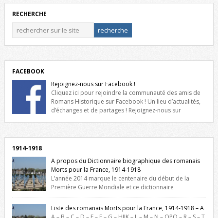
RECHERCHE
FACEBOOK
Rejoignez-nous sur Facebook !
Cliquez ici pour rejoindre la communauté des amis de
Romans Historique sur Facebook ! Un lieu d’actualités,
d’échanges et de partages ! Rejoignez-nous sur
Facebook, cliquez ici !
1914-1918
A propos du Dictionnaire biographique des romanais
Morts pour la France, 1914-1918
L’année 2014 marque le centenaire du début de la
Première Guerre Mondiale et ce dictionnaire
biographique veut rendre hommage aux romanais Morts pour la
France durant ce conflit. La base de cette recherche historique est
Liste des romanais Morts pour la France, 1914-1918 – A
constituée des noms gravés sur les plaques commémoratives de
A – B – C – D – E – F – G – HIJK – L – M – N – OPQ – R – S – T