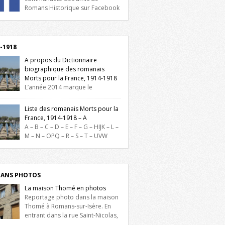
Romans Historique sur Facebook
lieu d’actualités, d’échanges et de partages
oignez-nous sur Facebook, cliquez ici !
-1918
A propos du Dictionnaire
biographique des romanais
Morts pour la France, 1914-1918
L’année 2014 marque le
enaire du début de la Première Guerre
iale et ce dictionnaire biographique veut
Liste des romanais Morts pour la
re hommage aux romanais Morts pour la
France, 1914-1918 – A
e durant ce conflit. La base de cette
A – B – C – D – E – F – G – HIJK – L –
erche historique est constituée des noms
M – N – OPQ – R – S – T – UVW
és sur les plaques commémoratives de
ez sur une lettre pour voir la liste des
el de Ville, du lycée du Dauphiné et du
s pour la France dont le nom commence
 Triboulet, […]
ette lettre. Liste des romanais […]
ANS PHOTOS
La maison Thomé en photos
Reportage photo dans la maison
Thomé à Romans-sur-Isère. En
entrant dans la rue Saint-Nicolas,
is la place Lally-Tollendal, on remarque à