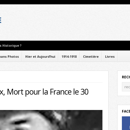
 Historique ?
ans Photos
Hier et Aujourd’hui
1914-1918
Cimetière
Livres
REC
x, Mort pour la France le 30
FAC