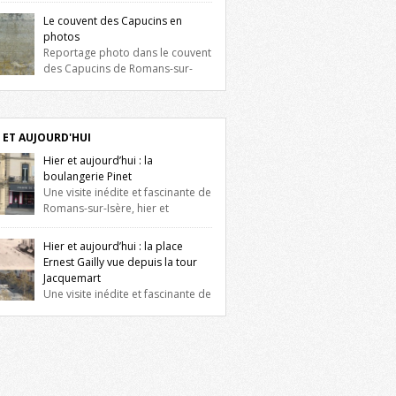
e gauche une maison construite au XVIè
Le couvent des Capucins en
le. Les deux façades sont ornées de
photos
tres jumelles à meneaux. Entre ces deux
Reportage photo dans le couvent
es, on peut voir une niche qui contient une
des Capucins de Romans-sur-
e de la Vierge. […]
e. Oubliés depuis longtemps mais
culeusement et consciencieusement
ervés par les propriétaires des lieux, des
iges du couvent des Capucins de Romans-
 ET AUJOURD'HUI
sère s’offrent à nouveau à notre vue.
Hier et aujourd’hui : la
ez ici pour lire l’histoire de la
boulangerie Pinet
couverte de vestiges du couvent des
Une visite inédite et fascinante de
ins ! Petit retour sur l’histoire […]
Romans-sur-Isère, hier et
urd’hui, à travers des photographies du
t du XXè siècle et des photographies
Hier et aujourd’hui : la place
elles prises exactement dans le même
Ernest Gailly vue depuis la tour
 ! A l’angle de la place Jean Jaurès et de
Jacquemart
nue Victor Hugo (à côté d’Intermarché), à
Une visite inédite et fascinante de
s. La boulangerie Jules Pinet est inscrite
s-sur-Isère, hier et aujourd’hui, à travers
le […]
photographies du début du XXè siècle et
photographies actuelles prises
tement dans le même cadre ! Ma photo
 de 2009 donc ça a un peu changé depuis.
ez sur l’image pour l’agrandir