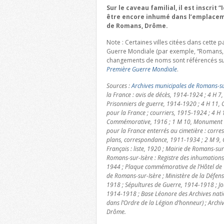
Sur le caveau familial, il est inscrit
être encore inhumé dans l’emplacem
de Romans, Drôme.
Note : Certaines villes citées dans cette
Guerre Mondiale (par exemple, “Romans, 
changements de noms sont référencés su
Première Guerre Mondiale
.
Sources :
Archives municipales de Romans-su
la France : avis de décès, 1914-1924 ; 4 H 7,
Prisonniers de guerre, 1914-1920 ; 4 H 11, C
pour la France ; courriers, 1915-1924 ; 4 H 
Commémorative, 1916 ; 1 M 10, Monument aux
pour la France enterrés au cimetière : corres
plans, correspondance, 1911-1934 ; 2 M 9, 
Français : liste, 1920 ; Mairie de Romans-sur-
Romans-sur-Isère : Registre des inhumation
1944 ; Plaque commémorative de l’Hôtel de V
de Romans-sur-Isère ; Ministère de la Défe
1918 ; Sépultures de Guerre, 1914-1918 ; Jo
1914-1918 ; Base Léonore des Archives nat
dans l’Ordre de la Légion d’honneur) ; Archi
Drôme.