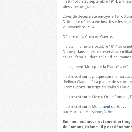
Il est mort le 30 septembre 1914, à 4 heur
blessures de guerre.
L’avis de décès a été envoyé le 1er oct
Drôme. Le décès a été inscrit sur les re
21 novembre 1914.
Décoré de la Croix de Guerre.
Il a été inhumé le 3 octobre 1914 au cim
Doubs), dans le terrain réservé aux milit
caveau familial (dernier lieu d’inhumation
Le jugement “Mort pour la France” a été 
Il est inscrit sur la plaque commémorativ
“Pelloux Claudius”. La plaque de sa tomb
Drôme, porte l’inscription “Peloux Claudiu
Il est inscrit sur le Livre d’Or de Romans,
Il est inscrit sur
le Monument du Souvenir 
aux Morts de Marsanne, Drôme.
Son nom est incorrectement orthogra
de Romans, Drôme : il y est dénommé 