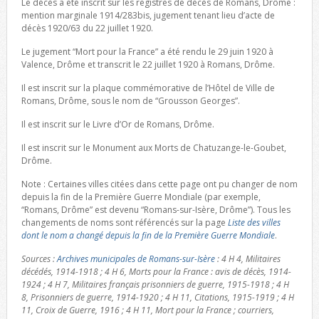
Le décès a été inscrit sur les registres de décès de Romans, Drôme :
mention marginale 1914/283bis, jugement tenant lieu d’acte de
décès 1920/63 du 22 juillet 1920.
Le jugement “Mort pour la France” a été rendu le 29 juin 1920 à
Valence, Drôme et transcrit le 22 juillet 1920 à Romans, Drôme.
Il est inscrit sur la plaque commémorative de l’Hôtel de Ville de
Romans, Drôme, sous le nom de “Grousson Georges”.
Il est inscrit sur le Livre d’Or de Romans, Drôme.
Il est inscrit sur le Monument aux Morts de Chatuzange-le-Goubet,
Drôme.
Note : Certaines villes citées dans cette page ont pu changer de nom
depuis la fin de la Première Guerre Mondiale (par exemple,
“Romans, Drôme” est devenu “Romans-sur-Isère, Drôme”). Tous les
changements de noms sont référencés sur la page
Liste des villes
dont le nom a changé depuis la fin de la Première Guerre Mondiale
.
Sources :
Archives municipales de Romans-sur-Isère
: 4 H 4, Militaires
décédés, 1914-1918 ; 4 H 6, Morts pour la France : avis de décès, 1914-
1924 ; 4 H 7, Militaires français prisonniers de guerre, 1915-1918 ; 4 H
8, Prisonniers de guerre, 1914-1920 ; 4 H 11, Citations, 1915-1919 ; 4 H
11, Croix de Guerre, 1916 ; 4 H 11, Mort pour la France ; courriers,