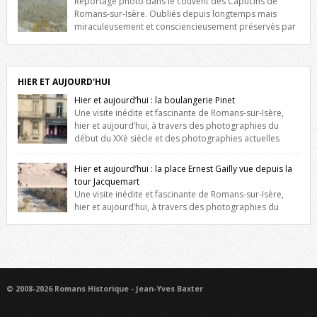
Reportage photo dans le couvent des Capucins de
Romans-sur-Isère. Oubliés depuis longtemps mais
miraculeusement et consciencieusement préservés par
les propriétaires des lieux, des vestiges du couvent des Capucins de
Romans-sur-Isère s’offrent à nouveau à notre vue. Cliquez ici pour lire
l’histoire de la redécouverte de vestiges du couvent des Capucins !
Petit retour sur l’histoire […]
HIER ET AUJOURD'HUI
Hier et aujourd’hui : la boulangerie Pinet
Une visite inédite et fascinante de Romans-sur-Isère,
hier et aujourd’hui, à travers des photographies du
début du XXè siècle et des photographies actuelles
prises exactement dans le même cadre ! A l’angle de la place Jean
Jaurès et de l’avenue Victor Hugo (à côté d’Intermarché), à Romans. La
Hier et aujourd’hui : la place Ernest Gailly vue depuis la
boulangerie Jules Pinet est inscrite dans le […]
tour Jacquemart
Une visite inédite et fascinante de Romans-sur-Isère,
hier et aujourd’hui, à travers des photographies du
début du XXè siècle et des photographies actuelles prises exactement
dans le même cadre ! Ma photo date de 2009 donc ça a un peu
changé depuis. Cliquez sur l’image pour l’agrandir
© 2008-2026 Romans Historique - Jean-Yves Baxter