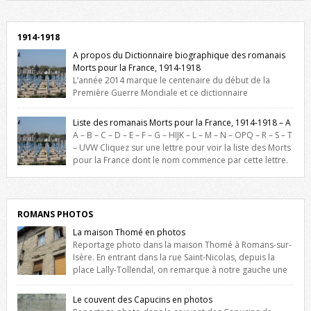
1914-1918
A propos du Dictionnaire biographique des romanais
Morts pour la France, 1914-1918
L’année 2014 marque le centenaire du début de la
Première Guerre Mondiale et ce dictionnaire
biographique veut rendre hommage aux romanais Morts pour la
France durant ce conflit. La base de cette recherche historique est
Liste des romanais Morts pour la France, 1914-1918 – A
constituée des noms gravés sur les plaques commémoratives de
A – B – C – D – E – F – G – HIJK – L – M – N – OPQ – R – S – T
l’Hôtel de Ville, du lycée du Dauphiné et du lycée Triboulet, […]
– UVW Cliquez sur une lettre pour voir la liste des Morts
pour la France dont le nom commence par cette lettre.
Liste des romanais […]
ROMANS PHOTOS
La maison Thomé en photos
Reportage photo dans la maison Thomé à Romans-sur-
Isère. En entrant dans la rue Saint-Nicolas, depuis la
place Lally-Tollendal, on remarque à notre gauche une
maison construite au XVIè siècle. Les deux façades sont ornées de
fenêtres jumelles à meneaux. Entre ces deux étages, on peut voir une
Le couvent des Capucins en photos
niche qui contient une statue de la Vierge. […]