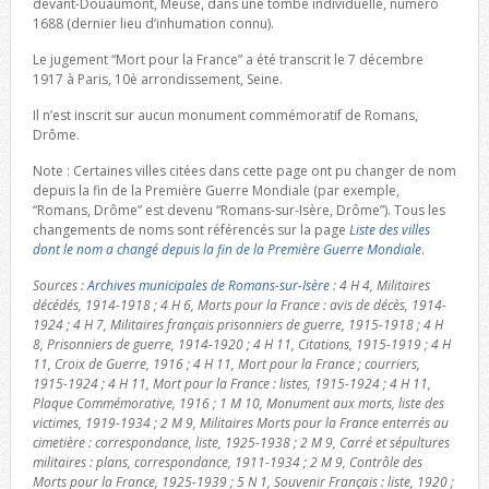
devant-Douaumont, Meuse, dans une tombe individuelle, numéro
1688 (dernier lieu d’inhumation connu).
Le jugement “Mort pour la France” a été transcrit le 7 décembre
1917 à Paris, 10è arrondissement, Seine.
Il n’est inscrit sur aucun monument commémoratif de Romans,
Drôme.
Note : Certaines villes citées dans cette page ont pu changer de nom
depuis la fin de la Première Guerre Mondiale (par exemple,
“Romans, Drôme” est devenu “Romans-sur-Isère, Drôme”). Tous les
changements de noms sont référencés sur la page
Liste des villes
dont le nom a changé depuis la fin de la Première Guerre Mondiale
.
Sources :
Archives municipales de Romans-sur-Isère
: 4 H 4, Militaires
décédés, 1914-1918 ; 4 H 6, Morts pour la France : avis de décès, 1914-
1924 ; 4 H 7, Militaires français prisonniers de guerre, 1915-1918 ; 4 H
8, Prisonniers de guerre, 1914-1920 ; 4 H 11, Citations, 1915-1919 ; 4 H
11, Croix de Guerre, 1916 ; 4 H 11, Mort pour la France ; courriers,
1915-1924 ; 4 H 11, Mort pour la France : listes, 1915-1924 ; 4 H 11,
Plaque Commémorative, 1916 ; 1 M 10, Monument aux morts, liste des
victimes, 1919-1934 ; 2 M 9, Militaires Morts pour la France enterrés au
cimetière : correspondance, liste, 1925-1938 ; 2 M 9, Carré et sépultures
militaires : plans, correspondance, 1911-1934 ; 2 M 9, Contrôle des
Morts pour la France, 1925-1939 ; 5 N 1, Souvenir Français : liste, 1920 ;