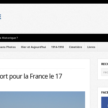
 Historique ?
ans Photos
Hier et Aujourd’hui
1914-1918
Cimetière
Livres
REC
rt pour la France le 17
FAC