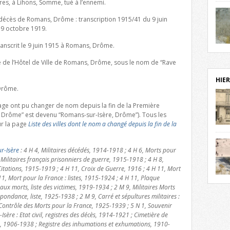
res, à Lihons, Somme, tué à l’ennemi.
notr
sièc
de décès de Romans, Drôme : transcription 1915/41 du 9 juin
fenê
 9 octobre 1919.
étag
ranscrit le 9 juin 1915 à Romans, Drôme.
statu
Isèr
mira
e de l’Hôtel de Ville de Romans, Drôme, sous le nom de “Rave
prés
vest
HIER
sur-I
 Drôme.
Cliqu
redé
 page ont pu changer de nom depuis la fin de la Première
Capuc
Drôme” est devenu “Romans-sur-Isère, Drôme”). Tous les
r la page
Liste des villes dont le nom a changé depuis la fin de la
aujo
débu
actu
r-Isère
: 4 H 4, Militaires décédés, 1914-1918 ; 4 H 6, Morts pour
cadre
 Militaires français prisonniers de guerre, 1915-1918 ; 4 H 8,
l’ave
itations, 1915-1919 ; 4 H 11, Croix de Guerre, 1916 ; 4 H 11, Mort
Roman
11, Mort pour la France : listes, 1915-1924 ; 4 H 11, Plaque
Roman
dans 
 morts, liste des victimes, 1919-1934 ; 2 M 9, Militaires Morts
des 
pondance, liste, 1925-1938 ; 2 M 9, Carré et sépultures militaires :
des 
Contrôle des Morts pour la France, 1925-1939 ; 5 N 1, Souvenir
exac
Isère : Etat civil, registres des décès, 1914-1921 ; Cimetière de
date
s, 1906-1938 ; Registre des inhumations et exhumations, 1910-
Cliqu