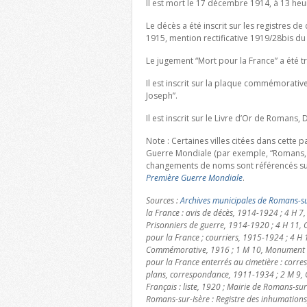
Il est mort le 17 décembre 1914, à 13 heu
Le décès a été inscrit sur les registres 
1915, mention rectificative 1919/28bis du
Le jugement “Mort pour la France” a été t
Il est inscrit sur la plaque commémorativ
Joseph”.
Il est inscrit sur le Livre d’Or de Romans,
Note : Certaines villes citées dans cette
Guerre Mondiale (par exemple, “Romans, 
changements de noms sont référencés su
Première Guerre Mondiale
.
Sources :
Archives municipales de Romans-su
la France : avis de décès, 1914-1924 ; 4 H 7,
Prisonniers de guerre, 1914-1920 ; 4 H 11, C
pour la France ; courriers, 1915-1924 ; 4 H 
Commémorative, 1916 ; 1 M 10, Monument aux
pour la France enterrés au cimetière : corres
plans, correspondance, 1911-1934 ; 2 M 9, 
Français : liste, 1920 ; Mairie de Romans-sur-
Romans-sur-Isère : Registre des inhumation