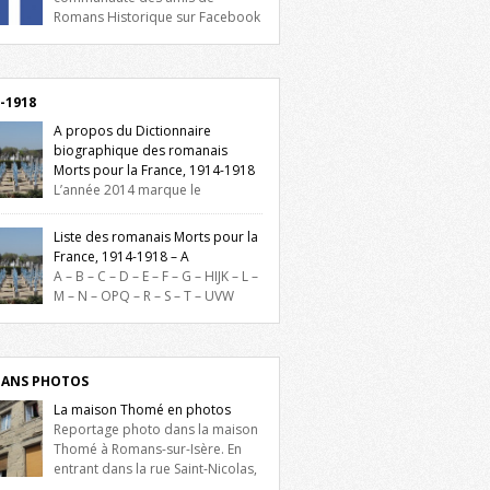
Romans Historique sur Facebook
lieu d’actualités, d’échanges et de partages
oignez-nous sur Facebook, cliquez ici !
-1918
A propos du Dictionnaire
biographique des romanais
Morts pour la France, 1914-1918
L’année 2014 marque le
enaire du début de la Première Guerre
iale et ce dictionnaire biographique veut
Liste des romanais Morts pour la
re hommage aux romanais Morts pour la
France, 1914-1918 – A
e durant ce conflit. La base de cette
A – B – C – D – E – F – G – HIJK – L –
erche historique est constituée des noms
M – N – OPQ – R – S – T – UVW
és sur les plaques commémoratives de
ez sur une lettre pour voir la liste des
el de Ville, du lycée du Dauphiné et du
s pour la France dont le nom commence
 Triboulet, […]
ette lettre. Liste des romanais […]
ANS PHOTOS
La maison Thomé en photos
Reportage photo dans la maison
Thomé à Romans-sur-Isère. En
entrant dans la rue Saint-Nicolas,
is la place Lally-Tollendal, on remarque à