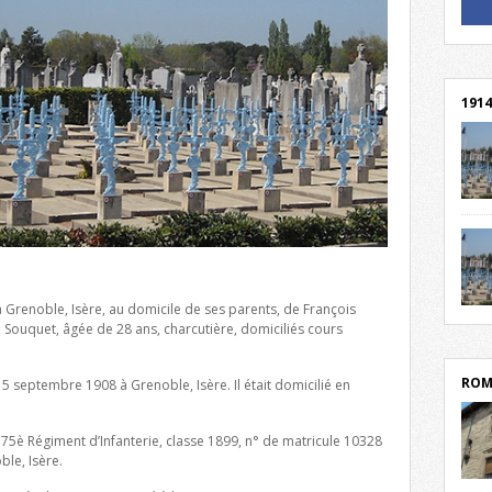
! Un 
! Rej
1914
cent
Mond
rend
Franc
rech
à Grenoble, Isère, au domicile de ses parents, de François
grav
Cliqu
ie Souquet, âgée de 28 ans, charcutière, domiciliés cours
l’Hôt
Mort
lycée
par c
ROM
 5 septembre 1908 à Grenoble, Isère. Il était domicilié en
u 75è Régiment d’Infanterie, classe 1899, n° de matricule 10328
le, Isère.
depu