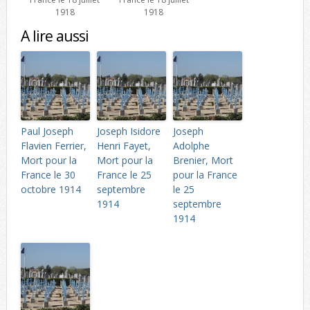
1918
1918
A lire aussi
Paul Joseph
Joseph Isidore
Joseph
Flavien Ferrier,
Henri Fayet,
Adolphe
Mort pour la
Mort pour la
Brenier, Mort
France le 30
France le 25
pour la France
octobre 1914
septembre
le 25
1914
septembre
1914