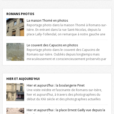
ROMANS PHOTOS
La maison Thomé en photos
Reportage photo dans la maison Thomé à Romans-sur-
Isère. En entrant dans la rue Saint-Nicolas, depuis la
place Lally-Tollendal, on remarque à notre gauche une
maison construite au XVIè siècle. Les deux façades sont ornées de
fenêtres jumelles à meneaux. Entre ces deux étages, on peut voir une
Le couvent des Capucins en photos
niche qui contient une statue de la Vierge. […]
Reportage photo dans le couvent des Capucins de
Romans-sur-Isère. Oubliés depuis longtemps mais
miraculeusement et consciencieusement préservés par
les propriétaires des lieux, des vestiges du couvent des Capucins de
Romans-sur-Isère s’offrent à nouveau à notre vue. Cliquez ici pour lire
l’histoire de la redécouverte de vestiges du couvent des Capucins !
Petit retour sur l’histoire […]
HIER ET AUJOURD'HUI
Hier et aujourd’hui : la boulangerie Pinet
Une visite inédite et fascinante de Romans-sur-Isère,
hier et aujourd’hui, à travers des photographies du
début du XXè siècle et des photographies actuelles
prises exactement dans le même cadre ! A l’angle de la place Jean
Jaurès et de l’avenue Victor Hugo (à côté d’Intermarché), à Romans. La
Hier et aujourd’hui : la place Ernest Gailly vue depuis la
boulangerie Jules Pinet est inscrite dans le […]