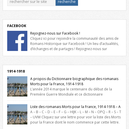
FACEBOOK
Rejoignez-nous sur Facebook !
Cliquez ici pour rejoindre la communauté des amis de
Romans Historique sur Facebook ! Un lieu d’actualités,
d’échanges et de partages ! Rejoignez-nous sur
Facebook, cliquez ici !
1914-1918
A propos du Dictionnaire biographique des romanais
Morts pour la France, 1914-1918
L’année 2014 marque le centenaire du début de la
Première Guerre Mondiale et ce dictionnaire
biographique veut rendre hommage aux romanais Morts pour la
France durant ce conflit. La base de cette recherche historique est
Liste des romanais Morts pour la France, 1914-1918 – A
constituée des noms gravés sur les plaques commémoratives de
A – B – C – D – E – F – G – HIJK – L – M – N – OPQ – R – S – T
l’Hôtel de Ville, du lycée du Dauphiné et du lycée Triboulet, […]
– UVW Cliquez sur une lettre pour voir la liste des Morts
pour la France dont le nom commence par cette lettre.
Liste des romanais […]