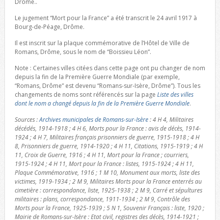
Drôme..
Le jugement “Mort pour la France” a été transcrit le 24 avril 1917 à
Bourg-de-Péage, Drôme.
Il est inscrit sur la plaque commémorative de l’Hôtel de Ville de
Romans, Drôme, sous le nom de “Boissieu Léon”.
Note : Certaines villes citées dans cette page ont pu changer de nom
depuis la fin de la Première Guerre Mondiale (par exemple,
“Romans, Drôme” est devenu “Romans-sur-Isère, Drôme”). Tous les
changements de noms sont référencés sur la page
Liste des villes
dont le nom a changé depuis la fin de la Première Guerre Mondiale
.
Sources :
Archives municipales de Romans-sur-Isère
: 4 H 4, Militaires
décédés, 1914-1918 ; 4 H 6, Morts pour la France : avis de décès, 1914-
1924 ; 4 H 7, Militaires français prisonniers de guerre, 1915-1918 ; 4 H
8, Prisonniers de guerre, 1914-1920 ; 4 H 11, Citations, 1915-1919 ; 4 H
11, Croix de Guerre, 1916 ; 4 H 11, Mort pour la France ; courriers,
1915-1924 ; 4 H 11, Mort pour la France : listes, 1915-1924 ; 4 H 11,
Plaque Commémorative, 1916 ; 1 M 10, Monument aux morts, liste des
victimes, 1919-1934 ; 2 M 9, Militaires Morts pour la France enterrés au
cimetière : correspondance, liste, 1925-1938 ; 2 M 9, Carré et sépultures
militaires : plans, correspondance, 1911-1934 ; 2 M 9, Contrôle des
Morts pour la France, 1925-1939 ; 5 N 1, Souvenir Français : liste, 1920 ;
Mairie de Romans-sur-Isère : Etat civil, registres des décès, 1914-1921 ;