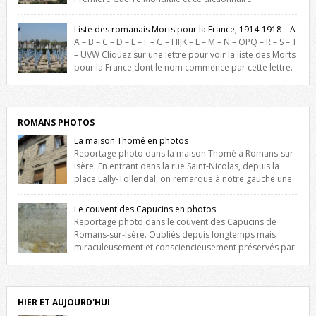
biographique veut rendre hommage aux romanais Morts pour la
France durant ce conflit. La base de cette recherche historique est
Liste des romanais Morts pour la France, 1914-1918 – A
constituée des noms gravés sur les plaques commémoratives de
A – B – C – D – E – F – G – HIJK – L – M – N – OPQ – R – S – T
l’Hôtel de Ville, du lycée du Dauphiné et du lycée Triboulet, […]
– UVW Cliquez sur une lettre pour voir la liste des Morts
pour la France dont le nom commence par cette lettre.
Liste des romanais […]
ROMANS PHOTOS
La maison Thomé en photos
Reportage photo dans la maison Thomé à Romans-sur-
Isère. En entrant dans la rue Saint-Nicolas, depuis la
place Lally-Tollendal, on remarque à notre gauche une
maison construite au XVIè siècle. Les deux façades sont ornées de
fenêtres jumelles à meneaux. Entre ces deux étages, on peut voir une
Le couvent des Capucins en photos
niche qui contient une statue de la Vierge. […]
Reportage photo dans le couvent des Capucins de
Romans-sur-Isère. Oubliés depuis longtemps mais
miraculeusement et consciencieusement préservés par
les propriétaires des lieux, des vestiges du couvent des Capucins de
Romans-sur-Isère s’offrent à nouveau à notre vue. Cliquez ici pour lire
l’histoire de la redécouverte de vestiges du couvent des Capucins !
Petit retour sur l’histoire […]
HIER ET AUJOURD'HUI