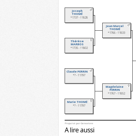
Joseph
THOMÉ
*1737 - †1828
Jean Marcel
THOMÉ
*1766 - †1833
Thérèse
MARBOS
*1735 - †1802
Claude PERRIN
*? - †1797
Magdelaine
PERRIN
*1767 - †1852
Marie THOMÉ
*? - †1797
Propulsé par
Genealone
A lire aussi