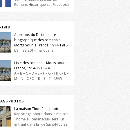
Romans Historique sur Facebook
lieu d’actualités, d’échanges et de partages
oignez-nous sur Facebook, cliquez ici !
-1918
A propos du Dictionnaire
biographique des romanais
Morts pour la France, 1914-1918
L’année 2014 marque le
enaire du début de la Première Guerre
iale et ce dictionnaire biographique veut
Liste des romanais Morts pour la
re hommage aux romanais Morts pour la
France, 1914-1918 – A
e durant ce conflit. La base de cette
A – B – C – D – E – F – G – HIJK – L –
erche historique est constituée des noms
M – N – OPQ – R – S – T – UVW
és sur les plaques commémoratives de
ez sur une lettre pour voir la liste des
el de Ville, du lycée du Dauphiné et du
s pour la France dont le nom commence
 Triboulet, […]
ette lettre. Liste des romanais […]
ANS PHOTOS
La maison Thomé en photos
Reportage photo dans la maison
Thomé à Romans-sur-Isère. En
entrant dans la rue Saint-Nicolas,
is la place Lally-Tollendal, on remarque à