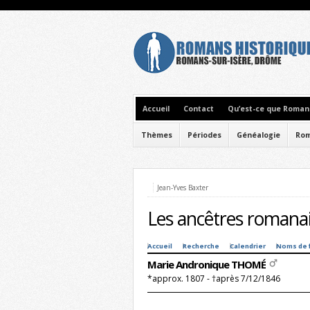
Accueil
Contact
Qu’est-ce que Romans
Thèmes
Périodes
Généalogie
Rom
Jean-Yves Baxter
Les ancêtres romanai
Accueil
Recherche
Calendrier
Noms de 
Marie Andronique THOMÉ
*approx. 1807 - †après 7/12/1846