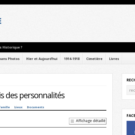
 Historique ?
ans Photos
Hier et Aujourd’hui
1914-1918
Cimetière
Livres
REC
s des personnalités
famille
Lieux
Documents
FAC
Affichage détaillé