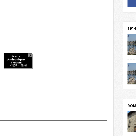
! Un 
! Rej
1914
Marie
cent
Andronique
THOMÉ
Mond
*1807 - †1846
rend
Franc
rech
grav
Cliqu
l’Hôt
Mort
lycée
par c
ROM
depu