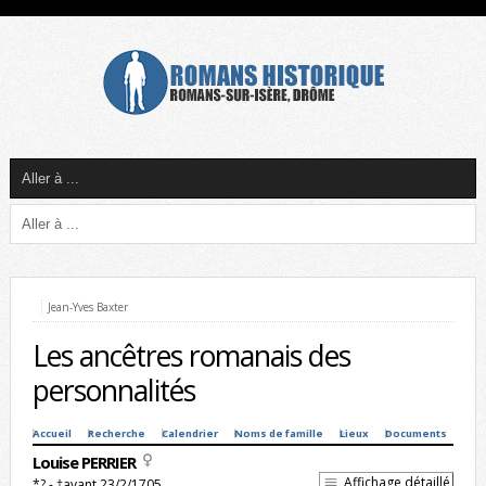
Jean-Yves Baxter
Les ancêtres romanais des
personnalités
Accueil
Recherche
Calendrier
Noms de famille
Lieux
Documents
Louise PERRIER
Affichage détaillé
*? - †avant 23/2/1705