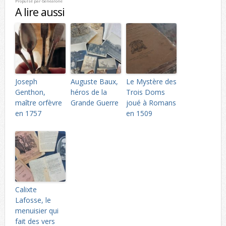
Propulsé par
Genealone
A lire aussi
Joseph
Auguste Baux,
Le Mystère des
Genthon,
héros de la
Trois Doms
maître orfèvre
Grande Guerre
joué à Romans
en 1757
en 1509
Calixte
Lafosse, le
menuisier qui
fait des vers