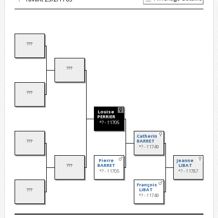
???
???
???
Louise
PERRIER
*? - †1705
Catherine
???
BARRET
*? - †1749
Pierre
Jeanne
???
BARRET
LIBAT
*? - †1705
*? - †1787
François
???
LIBAT
*? - †1749