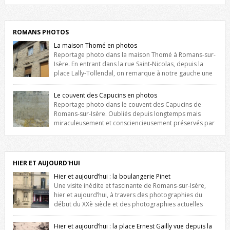
Liste des romanais […]
ROMANS PHOTOS
La maison Thomé en photos
Reportage photo dans la maison Thomé à Romans-sur-
Isère. En entrant dans la rue Saint-Nicolas, depuis la
place Lally-Tollendal, on remarque à notre gauche une
maison construite au XVIè siècle. Les deux façades sont ornées de
fenêtres jumelles à meneaux. Entre ces deux étages, on peut voir une
Le couvent des Capucins en photos
niche qui contient une statue de la Vierge. […]
Reportage photo dans le couvent des Capucins de
Romans-sur-Isère. Oubliés depuis longtemps mais
miraculeusement et consciencieusement préservés par
les propriétaires des lieux, des vestiges du couvent des Capucins de
Romans-sur-Isère s’offrent à nouveau à notre vue. Cliquez ici pour lire
l’histoire de la redécouverte de vestiges du couvent des Capucins !
Petit retour sur l’histoire […]
HIER ET AUJOURD'HUI
Hier et aujourd’hui : la boulangerie Pinet
Une visite inédite et fascinante de Romans-sur-Isère,
hier et aujourd’hui, à travers des photographies du
début du XXè siècle et des photographies actuelles
prises exactement dans le même cadre ! A l’angle de la place Jean
Jaurès et de l’avenue Victor Hugo (à côté d’Intermarché), à Romans. La
Hier et aujourd’hui : la place Ernest Gailly vue depuis la