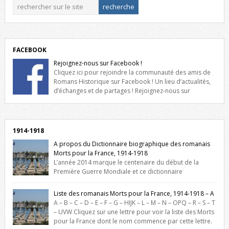
FACEBOOK
Rejoignez-nous sur Facebook !
Cliquez ici pour rejoindre la communauté des amis de
Romans Historique sur Facebook ! Un lieu d’actualités,
d’échanges et de partages ! Rejoignez-nous sur
Facebook, cliquez ici !
1914-1918
A propos du Dictionnaire biographique des romanais
Morts pour la France, 1914-1918
L’année 2014 marque le centenaire du début de la
Première Guerre Mondiale et ce dictionnaire
biographique veut rendre hommage aux romanais Morts pour la
France durant ce conflit. La base de cette recherche historique est
Liste des romanais Morts pour la France, 1914-1918 – A
constituée des noms gravés sur les plaques commémoratives de
A – B – C – D – E – F – G – HIJK – L – M – N – OPQ – R – S – T
l’Hôtel de Ville, du lycée du Dauphiné et du lycée Triboulet, […]
– UVW Cliquez sur une lettre pour voir la liste des Morts
pour la France dont le nom commence par cette lettre.