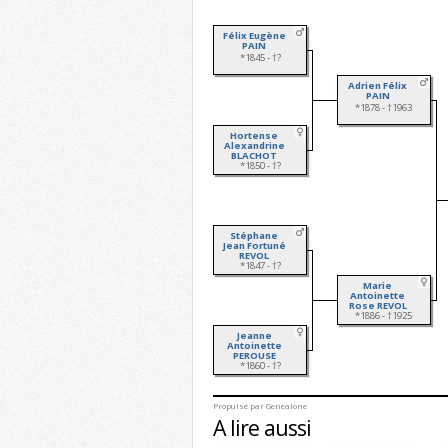
Félix Eugène
PAIN
*1845 - †?
Adrien Félix
PAIN
*1878 - †1963
Hortense
Alexandrine
BLACHOT
*1850 - †?
Stéphane
Jean Fortuné
REVOL
*1847 - †?
Marie
Antoinette
Rose REVOL
*1886 - †1925
Jeanne
Antoinette
PEROUSE
*1860 - †?
Propulsé par
Genealone
A lire aussi