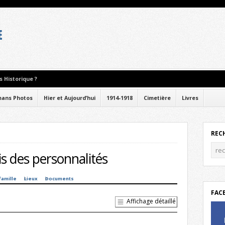
 Historique ?
ans Photos
Hier et Aujourd’hui
1914-1918
Cimetière
Livres
REC
s des personnalités
famille
Lieux
Documents
FAC
Affichage détaillé