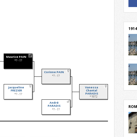
! Un 
! Rej
1914
Maurice PAIN
cent
*? - †?
Mond
rend
Corinne PAIN
Franc
*? - †?
rech
grav
Jacqueline
Vanessa
Cliqu
FREZIER
Chantal
l’Hôt
Mort
PARADIS
*? - †?
*1972
lycée
par c
André
PARADIS
ROM
*? - †?
depu