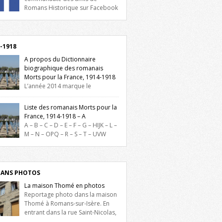
Romans Historique sur Facebook
lieu d’actualités, d’échanges et de partages
oignez-nous sur Facebook, cliquez ici !
-1918
A propos du Dictionnaire
biographique des romanais
Morts pour la France, 1914-1918
L’année 2014 marque le
enaire du début de la Première Guerre
iale et ce dictionnaire biographique veut
Liste des romanais Morts pour la
re hommage aux romanais Morts pour la
France, 1914-1918 – A
e durant ce conflit. La base de cette
A – B – C – D – E – F – G – HIJK – L –
erche historique est constituée des noms
M – N – OPQ – R – S – T – UVW
és sur les plaques commémoratives de
ez sur une lettre pour voir la liste des
el de Ville, du lycée du Dauphiné et du
s pour la France dont le nom commence
 Triboulet, […]
ette lettre. Liste des romanais […]
ANS PHOTOS
La maison Thomé en photos
Reportage photo dans la maison
Thomé à Romans-sur-Isère. En
entrant dans la rue Saint-Nicolas,
is la place Lally-Tollendal, on remarque à