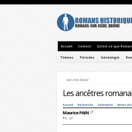
Accueil
Contact
Qu’est-ce que Romans
Thèmes
Périodes
Généalogie
Rom
Jean-Yves Baxter
Les ancêtres romanai
Accueil
Recherche
Calendrier
Noms de 
Maurice PAIN
*? - †?