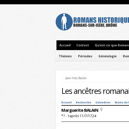
Accueil
Contact
Qu’est-ce que Romans
Thèmes
Périodes
Généalogie
Rom
Jean-Yves Baxter
Les ancêtres romanai
Accueil
Recherche
Calendrier
Noms de 
Marguerite BALAIN
*? - †après 11/7/1724