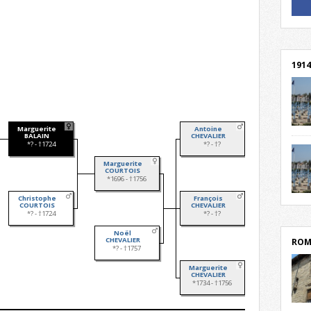
! Un 
! Rej
1914
Marguerite
Antoine
cent
BALAIN
CHEVALIER
*? - †1724
*? - †?
Mond
rend
Marguerite
Franc
COURTOIS
*1696 - †1756
rech
grav
Christophe
François
Cliqu
COURTOIS
CHEVALIER
l’Hôt
Mort
*? - †1724
*? - †?
lycée
par c
Noël
CHEVALIER
ROM
*? - †1757
Marguerite
CHEVALIER
*1734 - †1756
depu