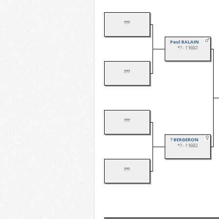
???
Paul BALAIN
*? - †1692
???
???
? BERGERON
*? - †1692
???