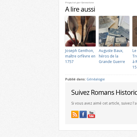
Propulsé par
Genealone
A lire aussi
Joseph Genthon,
Auguste Baux,
Le
maître orfèvre en
héros de la
Tr
1757
Grande Guerre
à 
15
Publié dans:
Généalogie
Suivez Romans Histori
Si vous avez aimé cet article, suivez l