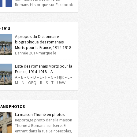
Romans Historique sur Facebook
lieu d’actualités, d’échanges et de partages
oignez-nous sur Facebook, cliquez ici !
-1918
A propos du Dictionnaire
biographique des romanais
Morts pour la France, 1914-1918
L’année 2014 marque le
enaire du début de la Première Guerre
iale et ce dictionnaire biographique veut
Liste des romanais Morts pour la
re hommage aux romanais Morts pour la
France, 1914-1918 – A
e durant ce conflit. La base de cette
A – B – C – D – E – F – G – HIJK – L –
erche historique est constituée des noms
M – N – OPQ – R – S – T – UVW
és sur les plaques commémoratives de
ez sur une lettre pour voir la liste des
el de Ville, du lycée du Dauphiné et du
s pour la France dont le nom commence
 Triboulet, […]
ette lettre. Liste des romanais […]
ANS PHOTOS
La maison Thomé en photos
Reportage photo dans la maison
Thomé à Romans-sur-Isère. En
entrant dans la rue Saint-Nicolas,
is la place Lally-Tollendal, on remarque à