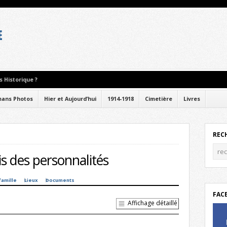
 Historique ?
ans Photos
Hier et Aujourd’hui
1914-1918
Cimetière
Livres
REC
s des personnalités
famille
Lieux
Documents
FAC
Affichage détaillé