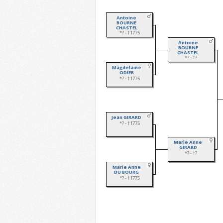
Antoine
BOURNE
CHASTEL
*? - †1775
Antoine
BOURNE
CHASTEL
*? - †?
Magdelaine
ODIER
*? - †1775
Jean GIRARD
*? - †1775
Marie Anne
GIRARD
*? - †?
Marie Anne
DU BOURG
*? - †1775