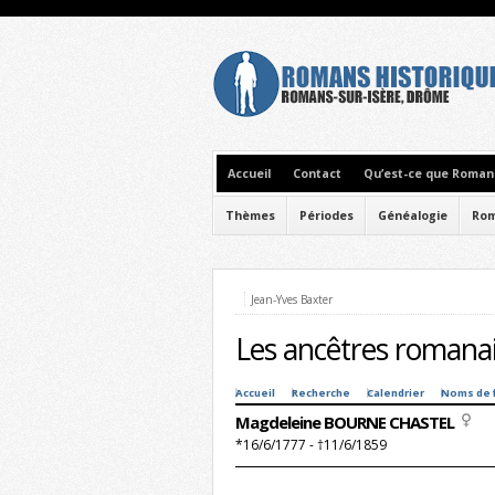
Accueil
Contact
Qu’est-ce que Romans
Thèmes
Périodes
Généalogie
Rom
Jean-Yves Baxter
Les ancêtres romanai
Accueil
Recherche
Calendrier
Noms de 
Magdeleine BOURNE CHASTEL
*16/6/1777 - †11/6/1859