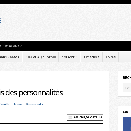
 Historique ?
ans Photos
Hier et Aujourd’hui
1914-1918
Cimetière
Livres
REC
s des personnalités
famille
Lieux
Documents
FAC
Affichage détaillé