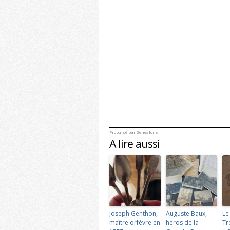
Propulsé par
Genealone
A lire aussi
Joseph Genthon,
Auguste Baux,
Le
maître orfèvre en
héros de la
Tr