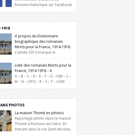
Romans Historique sur Facebook
lieu d’actualités, d’échanges et de partages
oignez-nous sur Facebook, cliquez ici !
-1918
A propos du Dictionnaire
biographique des romanais
Morts pour la France, 1914-1918
L’année 2014 marque le
enaire du début de la Première Guerre
iale et ce dictionnaire biographique veut
Liste des romanais Morts pour la
re hommage aux romanais Morts pour la
France, 1914-1918 – A
e durant ce conflit. La base de cette
A – B – C – D – E – F – G – HIJK – L –
erche historique est constituée des noms
M – N – OPQ – R – S – T – UVW
és sur les plaques commémoratives de
ez sur une lettre pour voir la liste des
el de Ville, du lycée du Dauphiné et du
s pour la France dont le nom commence
 Triboulet, […]
ette lettre. Liste des romanais […]
ANS PHOTOS
La maison Thomé en photos
Reportage photo dans la maison
Thomé à Romans-sur-Isère. En
entrant dans la rue Saint-Nicolas,
is la place Lally-Tollendal, on remarque à