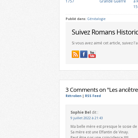
1757
Grande Guerre
à 
15
Publié dans:
Généalogie
Suivez Romans Histori
Si vous avez aimé cet article, suivez l
3 Comments on "Les ancêtre
Rétrolien
|
RSS Feed
Sophie Bel
dit :
9 juillet 2022 à 21:43
Ma belle mère est presque le sosie de
Sa mère est une Effantin de Vinay.
Peut être pas une coïncidence !!!!!