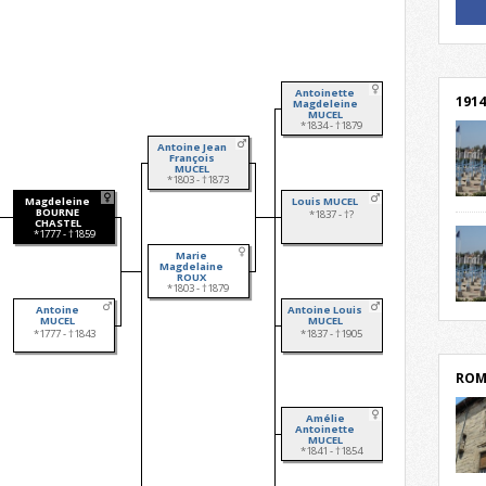
! Un 
! Rej
Antoinette
1914
Magdeleine
MUCEL
*1834 - †1879
Antoine Jean
François
MUCEL
*1803 - †1873
Magdeleine
Louis MUCEL
cent
BOURNE
*1837 - †?
CHASTEL
Mond
*1777 - †1859
rend
Marie
Franc
Magdelaine
ROUX
rech
*1803 - †1879
grav
Antoine
Antoine Louis
Cliqu
MUCEL
MUCEL
l’Hôt
Mort
*1777 - †1843
*1837 - †1905
lycée
par c
ROM
Amélie
Antoinette
MUCEL
*1841 - †1854
depu