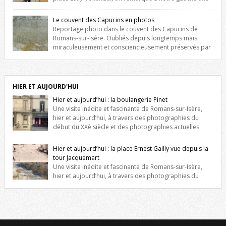
maison construite au XVIè siècle. Les deux façades sont ornées de
fenêtres jumelles à meneaux. Entre ces deux étages, on peut voir une
Le couvent des Capucins en photos
niche qui contient une statue de la Vierge. […]
Reportage photo dans le couvent des Capucins de
Romans-sur-Isère. Oubliés depuis longtemps mais
miraculeusement et consciencieusement préservés par
les propriétaires des lieux, des vestiges du couvent des Capucins de
Romans-sur-Isère s’offrent à nouveau à notre vue. Cliquez ici pour lire
l’histoire de la redécouverte de vestiges du couvent des Capucins !
Petit retour sur l’histoire […]
HIER ET AUJOURD'HUI
Hier et aujourd’hui : la boulangerie Pinet
Une visite inédite et fascinante de Romans-sur-Isère,
hier et aujourd’hui, à travers des photographies du
début du XXè siècle et des photographies actuelles
prises exactement dans le même cadre ! A l’angle de la place Jean
Jaurès et de l’avenue Victor Hugo (à côté d’Intermarché), à Romans. La
Hier et aujourd’hui : la place Ernest Gailly vue depuis la
boulangerie Jules Pinet est inscrite dans le […]
tour Jacquemart
Une visite inédite et fascinante de Romans-sur-Isère,
hier et aujourd’hui, à travers des photographies du
début du XXè siècle et des photographies actuelles prises exactement
dans le même cadre ! Ma photo date de 2009 donc ça a un peu
changé depuis. Cliquez sur l’image pour l’agrandir