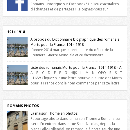
Romans Historique sur Facebook ! Un lieu d’actualités,
d’échanges et de partages ! Rejoignez-nous sur
Facebook, cliquez ici !
1914-1918
A propos du Dictionnaire biographique des romanais
Morts pour la France, 1914-1918
L’année 2014 marque le centenaire du début de la
Première Guerre Mondiale et ce dictionnaire
biographique veut rendre hommage aux romanais Morts pour la
France durant ce conflit. La base de cette recherche historique est
Liste des romanais Morts pour la France, 1914-1918 – A
constituée des noms gravés sur les plaques commémoratives de
A – B – C – D – E – F – G – HIJK – L – M – N – OPQ – R – S – T
l’Hôtel de Ville, du lycée du Dauphiné et du lycée Triboulet, […]
– UVW Cliquez sur une lettre pour voir la liste des Morts
pour la France dont le nom commence par cette lettre.
Liste des romanais […]
ROMANS PHOTOS
La maison Thomé en photos
Reportage photo dans la maison Thomé à Romans-sur-
Isère. En entrant dans la rue Saint-Nicolas, depuis la
place Lally-Tollendal, on remarque à notre gauche une