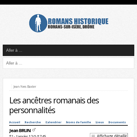
Jean-Yves Baxter
Les ancêtres romanais des
personnalités
Accueil
Recherche
Calendrier
Noms de famille
Lieux
Documents
Jean BRUN
Affichage détaillé
*? - †après 12/1/1745