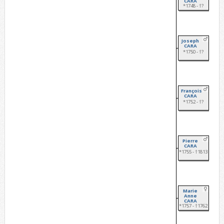
CARA
*1748 - †?
Joseph
CARA
*1750 - †?
François
CARA
*1752 - †?
Pierre
CARA
*1755 - †1813
Marie
Anne
CARA
*1757 - †1762