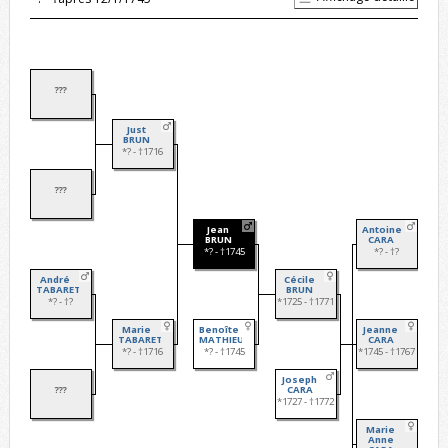
???
Just
BRUN
*? - †1716
???
Jean
Antoine
BRUN
CARA
*? - †1745
*? - †?
André
Cécile
TABARET
BRUN
*? - †?
*1725 - †1771
Marie
Benoîte
Jeanne
TABARET
MATHIEU
CARA
*? - †1716
*? - †1745
*1745 - †1767
Joseph
???
CARA
*1727 - †1772
Marie
Anne