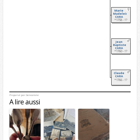
Marie
Madeleine
CARA
*1758 - †?
Jean
Baptiste
CARA
*1760 - †?
Claude
CARA
*1766 - †?
Propulsé par
Genealone
A lire aussi