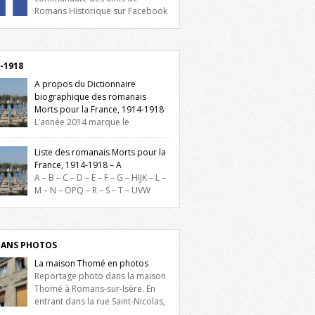
Romans Historique sur Facebook
lieu d’actualités, d’échanges et de partages
oignez-nous sur Facebook, cliquez ici !
-1918
A propos du Dictionnaire
biographique des romanais
Morts pour la France, 1914-1918
L’année 2014 marque le
enaire du début de la Première Guerre
iale et ce dictionnaire biographique veut
Liste des romanais Morts pour la
re hommage aux romanais Morts pour la
France, 1914-1918 – A
e durant ce conflit. La base de cette
A – B – C – D – E – F – G – HIJK – L –
erche historique est constituée des noms
M – N – OPQ – R – S – T – UVW
és sur les plaques commémoratives de
ez sur une lettre pour voir la liste des
el de Ville, du lycée du Dauphiné et du
s pour la France dont le nom commence
 Triboulet, […]
ette lettre. Liste des romanais […]
ANS PHOTOS
La maison Thomé en photos
Reportage photo dans la maison
Thomé à Romans-sur-Isère. En
entrant dans la rue Saint-Nicolas,
is la place Lally-Tollendal, on remarque à