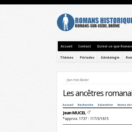
Accueil
Contact
Qu’est-ce que Romans
Thèmes
Périodes
Généalogie
Rom
Jean-Yves Baxter
Les ancêtres romanai
Accueil
Recherche
Calendrier
Noms de 
Jean MUCEL
*approx. 1737 - †17/3/1815