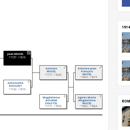
! Un 
! Rej
1914
Jean MUCEL
cent
*1737 - †1815
Mond
rend
Antoine
Antoine Jean
Franc
MUCEL
François
MUCEL
*1777 - †1843
rech
*1803 - †1873
grav
Antoinette
Cliqu
ROUSSET
l’Hôt
Mort
*1742 - †1815
lycée
par c
Magdeleine
Agnès Marie
BOURNE
Magdeleine
ROM
CHASTEL
MUCEL
*1777 - †1859
*1805 - †1884
depu