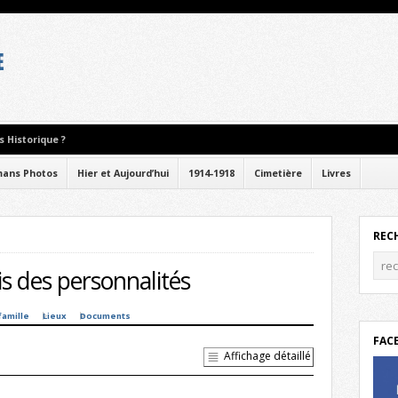
 Historique ?
ans Photos
Hier et Aujourd’hui
1914-1918
Cimetière
Livres
REC
s des personnalités
famille
Lieux
Documents
FAC
Affichage détaillé