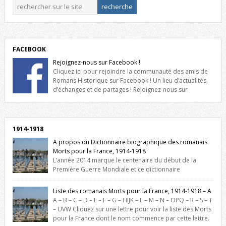
FACEBOOK
Rejoignez-nous sur Facebook !
Cliquez ici pour rejoindre la communauté des amis de
Romans Historique sur Facebook ! Un lieu d’actualités,
d’échanges et de partages ! Rejoignez-nous sur
Facebook, cliquez ici !
1914-1918
A propos du Dictionnaire biographique des romanais
Morts pour la France, 1914-1918
L’année 2014 marque le centenaire du début de la
Première Guerre Mondiale et ce dictionnaire
biographique veut rendre hommage aux romanais Morts pour la
France durant ce conflit. La base de cette recherche historique est
Liste des romanais Morts pour la France, 1914-1918 – A
constituée des noms gravés sur les plaques commémoratives de
A – B – C – D – E – F – G – HIJK – L – M – N – OPQ – R – S – T
l’Hôtel de Ville, du lycée du Dauphiné et du lycée Triboulet, […]
– UVW Cliquez sur une lettre pour voir la liste des Morts
pour la France dont le nom commence par cette lettre.