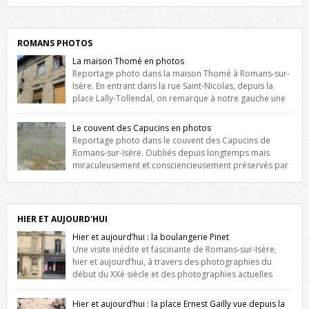
Liste des romanais […]
ROMANS PHOTOS
La maison Thomé en photos
Reportage photo dans la maison Thomé à Romans-sur-
Isère. En entrant dans la rue Saint-Nicolas, depuis la
place Lally-Tollendal, on remarque à notre gauche une
maison construite au XVIè siècle. Les deux façades sont ornées de
fenêtres jumelles à meneaux. Entre ces deux étages, on peut voir une
Le couvent des Capucins en photos
niche qui contient une statue de la Vierge. […]
Reportage photo dans le couvent des Capucins de
Romans-sur-Isère. Oubliés depuis longtemps mais
miraculeusement et consciencieusement préservés par
les propriétaires des lieux, des vestiges du couvent des Capucins de
Romans-sur-Isère s’offrent à nouveau à notre vue. Cliquez ici pour lire
l’histoire de la redécouverte de vestiges du couvent des Capucins !
Petit retour sur l’histoire […]
HIER ET AUJOURD'HUI
Hier et aujourd’hui : la boulangerie Pinet
Une visite inédite et fascinante de Romans-sur-Isère,
hier et aujourd’hui, à travers des photographies du
début du XXè siècle et des photographies actuelles
prises exactement dans le même cadre ! A l’angle de la place Jean
Jaurès et de l’avenue Victor Hugo (à côté d’Intermarché), à Romans. La
Hier et aujourd’hui : la place Ernest Gailly vue depuis la