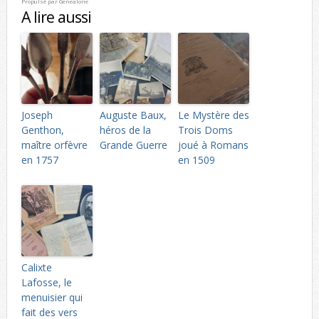
Propulsé par
Genealone
A lire aussi
Joseph
Auguste Baux,
Le Mystère des
Genthon,
héros de la
Trois Doms
maître orfèvre
Grande Guerre
joué à Romans
en 1757
en 1509
Calixte
Lafosse, le
menuisier qui
fait des vers