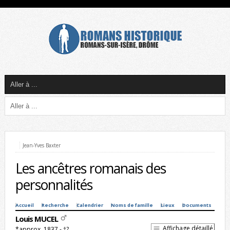
Jean-Yves Baxter
Les ancêtres romanais des
personnalités
Accueil
Recherche
Calendrier
Noms de famille
Lieux
Documents
Louis MUCEL
Affichage détaillé
*approx. 1837 - †?