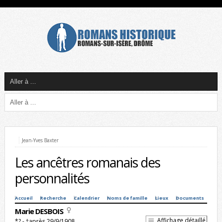
Jean-Yves Baxter
Les ancêtres romanais des
personnalités
Accueil
Recherche
Calendrier
Noms de famille
Lieux
Documents
Marie DESBOIS
Affichage détaillé
*? - †après 29/9/1908