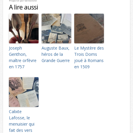
Propulsé par
Genealone
A lire aussi
Joseph
Auguste Baux,
Le Mystère des
Genthon,
héros de la
Trois Doms
maître orfèvre
Grande Guerre
joué à Romans
en 1757
en 1509
Calixte
Lafosse, le
menuisier qui
fait des vers