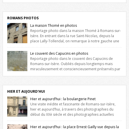
Liste des romanais […]
ROMANS PHOTOS
La maison Thomé en photos
Reportage photo dans la maison Thomé à Romans-sur-
Isère. En entrant dans la rue Saint-Nicolas, depuis la
place Lally-Tollendal, on remarque à notre gauche une
maison construite au XVIè siècle. Les deux façades sont ornées de
fenêtres jumelles à meneaux. Entre ces deux étages, on peut voir une
Le couvent des Capucins en photos
niche qui contient une statue de la Vierge. […]
Reportage photo dans le couvent des Capucins de
Romans-sur-Isère. Oubliés depuis longtemps mais
miraculeusement et consciencieusement préservés par
les propriétaires des lieux, des vestiges du couvent des Capucins de
Romans-sur-Isère s’offrent à nouveau à notre vue. Cliquez ici pour lire
l’histoire de la redécouverte de vestiges du couvent des Capucins !
Petit retour sur l’histoire […]
HIER ET AUJOURD'HUI
Hier et aujourd’hui : la boulangerie Pinet
Une visite inédite et fascinante de Romans-sur-Isère,
hier et aujourd’hui, à travers des photographies du
début du XXè siècle et des photographies actuelles
prises exactement dans le même cadre ! A l’angle de la place Jean
Jaurès et de l’avenue Victor Hugo (à côté d’Intermarché), à Romans. La
Hier et aujourd’hui : la place Ernest Gailly vue depuis la