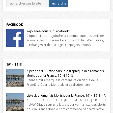
FACEBOOK
Rejoignez-nous sur Facebook !
Cliquez ici pour rejoindre la communauté des amis de
Romans Historique sur Facebook ! Un lieu d’actualités,
d’échanges et de partages ! Rejoignez-nous sur
Facebook, cliquez ici !
1914-1918
A propos du Dictionnaire biographique des romanais
Morts pour la France, 1914-1918
L’année 2014 marque le centenaire du début de la
Première Guerre Mondiale et ce dictionnaire
biographique veut rendre hommage aux romanais Morts pour la
France durant ce conflit. La base de cette recherche historique est
Liste des romanais Morts pour la France, 1914-1918 – A
constituée des noms gravés sur les plaques commémoratives de
A – B – C – D – E – F – G – HIJK – L – M – N – OPQ – R – S – T
l’Hôtel de Ville, du lycée du Dauphiné et du lycée Triboulet, […]
– UVW Cliquez sur une lettre pour voir la liste des Morts
pour la France dont le nom commence par cette lettre.