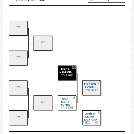
???
???
???
Marie
DESBOIS
*? - †1908
François
???
BONIN
*1884 - †?
Jean
???
Marie
BONIN
*? - †1908
Louise
???
Marie
RICHAUD
*1882 - †1924