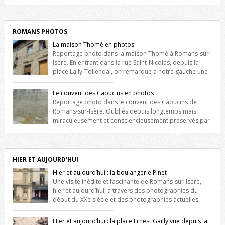
Liste des romanais […]
ROMANS PHOTOS
La maison Thomé en photos
Reportage photo dans la maison Thomé à Romans-sur-
Isère. En entrant dans la rue Saint-Nicolas, depuis la
place Lally-Tollendal, on remarque à notre gauche une
maison construite au XVIè siècle. Les deux façades sont ornées de
fenêtres jumelles à meneaux. Entre ces deux étages, on peut voir une
Le couvent des Capucins en photos
niche qui contient une statue de la Vierge. […]
Reportage photo dans le couvent des Capucins de
Romans-sur-Isère. Oubliés depuis longtemps mais
miraculeusement et consciencieusement préservés par
les propriétaires des lieux, des vestiges du couvent des Capucins de
Romans-sur-Isère s’offrent à nouveau à notre vue. Cliquez ici pour lire
l’histoire de la redécouverte de vestiges du couvent des Capucins !
Petit retour sur l’histoire […]
HIER ET AUJOURD'HUI
Hier et aujourd’hui : la boulangerie Pinet
Une visite inédite et fascinante de Romans-sur-Isère,
hier et aujourd’hui, à travers des photographies du
début du XXè siècle et des photographies actuelles
prises exactement dans le même cadre ! A l’angle de la place Jean
Jaurès et de l’avenue Victor Hugo (à côté d’Intermarché), à Romans. La
Hier et aujourd’hui : la place Ernest Gailly vue depuis la