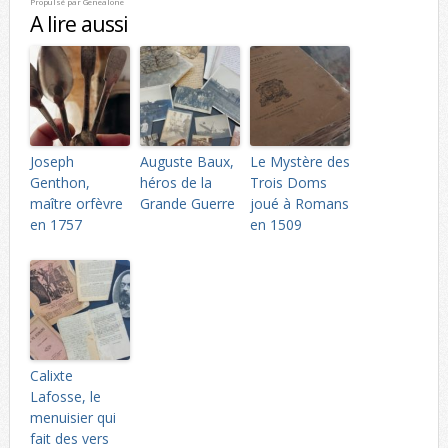
Propulsé par
Genealone
A lire aussi
Joseph
Auguste Baux,
Le Mystère des
Genthon,
héros de la
Trois Doms
maître orfèvre
Grande Guerre
joué à Romans
en 1757
en 1509
Calixte
Lafosse, le
menuisier qui
fait des vers