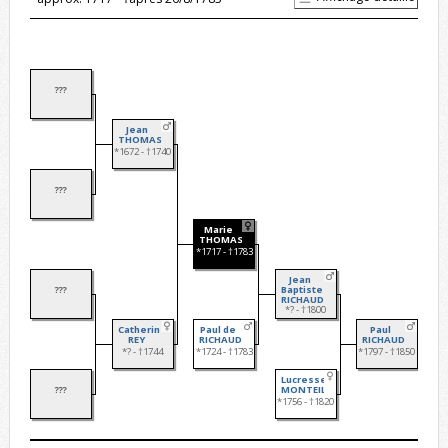
???
Jean
THOMAS
*1672 - †1740
???
Marie
THOMAS
*1717 - †1783
Jean
???
Baptiste
RICHAUD
*? - †1800
Catherine
Paul de
Paul
REY
RICHAUD
RICHAUD
*? - †1744
*1724 - †1783
*1797 - †1850
Lucresse
???
MONTEILLET
*1756 - †1820