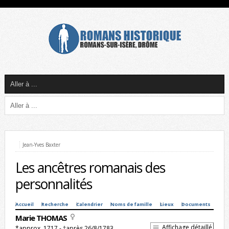
Jean-Yves Baxter
Les ancêtres romanais des
personnalités
Accueil
Recherche
Calendrier
Noms de famille
Lieux
Documents
Marie THOMAS
Affichage détaillé
*approx. 1717 - †après 26/8/1783