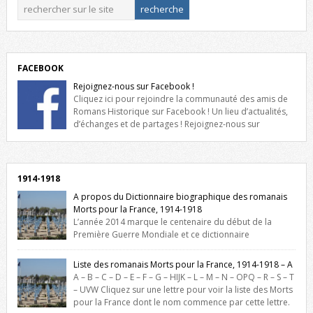
FACEBOOK
Rejoignez-nous sur Facebook !
Cliquez ici pour rejoindre la communauté des amis de
Romans Historique sur Facebook ! Un lieu d’actualités,
d’échanges et de partages ! Rejoignez-nous sur
Facebook, cliquez ici !
1914-1918
A propos du Dictionnaire biographique des romanais
Morts pour la France, 1914-1918
L’année 2014 marque le centenaire du début de la
Première Guerre Mondiale et ce dictionnaire
biographique veut rendre hommage aux romanais Morts pour la
France durant ce conflit. La base de cette recherche historique est
Liste des romanais Morts pour la France, 1914-1918 – A
constituée des noms gravés sur les plaques commémoratives de
A – B – C – D – E – F – G – HIJK – L – M – N – OPQ – R – S – T
l’Hôtel de Ville, du lycée du Dauphiné et du lycée Triboulet, […]
– UVW Cliquez sur une lettre pour voir la liste des Morts
pour la France dont le nom commence par cette lettre.