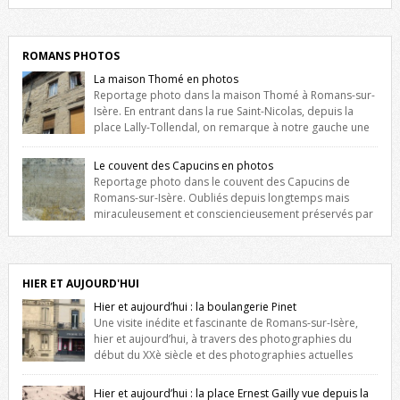
Liste des romanais […]
ROMANS PHOTOS
La maison Thomé en photos
Reportage photo dans la maison Thomé à Romans-sur-
Isère. En entrant dans la rue Saint-Nicolas, depuis la
place Lally-Tollendal, on remarque à notre gauche une
maison construite au XVIè siècle. Les deux façades sont ornées de
fenêtres jumelles à meneaux. Entre ces deux étages, on peut voir une
Le couvent des Capucins en photos
niche qui contient une statue de la Vierge. […]
Reportage photo dans le couvent des Capucins de
Romans-sur-Isère. Oubliés depuis longtemps mais
miraculeusement et consciencieusement préservés par
les propriétaires des lieux, des vestiges du couvent des Capucins de
Romans-sur-Isère s’offrent à nouveau à notre vue. Cliquez ici pour lire
l’histoire de la redécouverte de vestiges du couvent des Capucins !
Petit retour sur l’histoire […]
HIER ET AUJOURD'HUI
Hier et aujourd’hui : la boulangerie Pinet
Une visite inédite et fascinante de Romans-sur-Isère,
hier et aujourd’hui, à travers des photographies du
début du XXè siècle et des photographies actuelles
prises exactement dans le même cadre ! A l’angle de la place Jean
Jaurès et de l’avenue Victor Hugo (à côté d’Intermarché), à Romans. La
Hier et aujourd’hui : la place Ernest Gailly vue depuis la