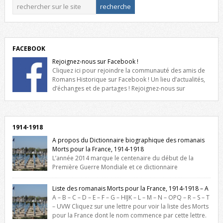
FACEBOOK
Rejoignez-nous sur Facebook !
Cliquez ici pour rejoindre la communauté des amis de
Romans Historique sur Facebook ! Un lieu d’actualités,
d’échanges et de partages ! Rejoignez-nous sur
Facebook, cliquez ici !
1914-1918
A propos du Dictionnaire biographique des romanais
Morts pour la France, 1914-1918
L’année 2014 marque le centenaire du début de la
Première Guerre Mondiale et ce dictionnaire
biographique veut rendre hommage aux romanais Morts pour la
France durant ce conflit. La base de cette recherche historique est
Liste des romanais Morts pour la France, 1914-1918 – A
constituée des noms gravés sur les plaques commémoratives de
A – B – C – D – E – F – G – HIJK – L – M – N – OPQ – R – S – T
l’Hôtel de Ville, du lycée du Dauphiné et du lycée Triboulet, […]
– UVW Cliquez sur une lettre pour voir la liste des Morts
pour la France dont le nom commence par cette lettre.