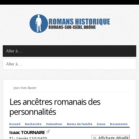
Jean-Yves Baxter
Les ancêtres romanais des
personnalités
Accueil
Recherche
Calendrier
Noms de famille
Lieux
Documents
Isaac TOURNAIRE
Affichage détaillé
*? - †après 12/1/1670