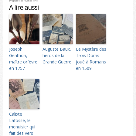
Propulsé par
Genealone
A lire aussi
Joseph
Auguste Baux,
Le Mystère des
Genthon,
héros de la
Trois Doms
maître orfèvre
Grande Guerre
joué à Romans
en 1757
en 1509
Calixte
Lafosse, le
menuisier qui
fait des vers