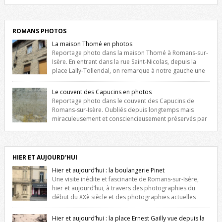
Liste des romanais […]
ROMANS PHOTOS
La maison Thomé en photos
Reportage photo dans la maison Thomé à Romans-sur-
Isère. En entrant dans la rue Saint-Nicolas, depuis la
place Lally-Tollendal, on remarque à notre gauche une
maison construite au XVIè siècle. Les deux façades sont ornées de
fenêtres jumelles à meneaux. Entre ces deux étages, on peut voir une
Le couvent des Capucins en photos
niche qui contient une statue de la Vierge. […]
Reportage photo dans le couvent des Capucins de
Romans-sur-Isère. Oubliés depuis longtemps mais
miraculeusement et consciencieusement préservés par
les propriétaires des lieux, des vestiges du couvent des Capucins de
Romans-sur-Isère s’offrent à nouveau à notre vue. Cliquez ici pour lire
l’histoire de la redécouverte de vestiges du couvent des Capucins !
Petit retour sur l’histoire […]
HIER ET AUJOURD'HUI
Hier et aujourd’hui : la boulangerie Pinet
Une visite inédite et fascinante de Romans-sur-Isère,
hier et aujourd’hui, à travers des photographies du
début du XXè siècle et des photographies actuelles
prises exactement dans le même cadre ! A l’angle de la place Jean
Jaurès et de l’avenue Victor Hugo (à côté d’Intermarché), à Romans. La
Hier et aujourd’hui : la place Ernest Gailly vue depuis la