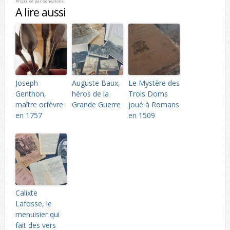
Propulsé par
Genealone
A lire aussi
Joseph
Auguste Baux,
Le Mystère des
Genthon,
héros de la
Trois Doms
maître orfèvre
Grande Guerre
joué à Romans
en 1757
en 1509
Calixte
Lafosse, le
menuisier qui
fait des vers