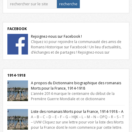
FACEBOOK
Rejoignez-nous sur Facebook !
Cliquez ici pour rejoindre la communauté des amis de
Romans Historique sur Facebook ! Un lieu d’actualités,
d’échanges et de partages ! Rejoignez-nous sur
Facebook, cliquez ici !
1914-1918
A propos du Dictionnaire biographique des romanais
Morts pour la France, 1914-1918
L’année 2014 marque le centenaire du début de la
Première Guerre Mondiale et ce dictionnaire
biographique veut rendre hommage aux romanais Morts pour la
France durant ce conflit. La base de cette recherche historique est
Liste des romanais Morts pour la France, 1914-1918 – A
constituée des noms gravés sur les plaques commémoratives de
A – B – C – D – E – F – G – HIJK – L – M – N – OPQ – R – S – T
l’Hôtel de Ville, du lycée du Dauphiné et du lycée Triboulet, […]
– UVW Cliquez sur une lettre pour voir la liste des Morts
pour la France dont le nom commence par cette lettre.