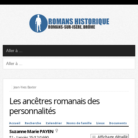
Jean-Yves Baxter
Les ancêtres romanais des
personnalités
Accueil
Recherche
Calendrier
Noms de famille
Lieux
Documents
Suzanne Marie PAYEN
Affichage détaillé
*? - †après 25/12/1690