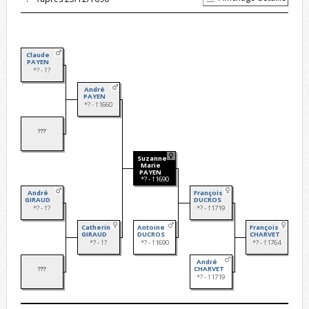
Claude
PAYEN
*? - †?
André
PAYEN
*? - †1660
???
Suzanne
Marie
PAYEN
*? - †1690
André
Françoise
GIRAUD
DUCROS
*? - †?
*? - †1719
Catherine
Antoine
Françoise
GIRAUD
DUCROS
CHARVET
*? - †?
*? - †1690
*? - †1764
André
???
CHARVET
*? - †1719