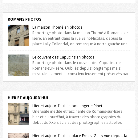
Liste des romanais […]
ROMANS PHOTOS
La maison Thomé en photos
Reportage photo dans la maison Thomé à Romans-sur-
Isère. En entrant dans la rue Saint-Nicolas, depuis la
place Lally-Tollendal, on remarque à notre gauche une
maison construite au XVIè siècle. Les deux façades sont ornées de
fenêtres jumelles à meneaux. Entre ces deux étages, on peut voir une
Le couvent des Capucins en photos
niche qui contient une statue de la Vierge. […]
Reportage photo dans le couvent des Capucins de
Romans-sur-Isère. Oubliés depuis longtemps mais
miraculeusement et consciencieusement préservés par
les propriétaires des lieux, des vestiges du couvent des Capucins de
Romans-sur-Isère s’offrent à nouveau à notre vue. Cliquez ici pour lire
l’histoire de la redécouverte de vestiges du couvent des Capucins !
Petit retour sur l’histoire […]
HIER ET AUJOURD'HUI
Hier et aujourd’hui : la boulangerie Pinet
Une visite inédite et fascinante de Romans-sur-Isère,
hier et aujourd’hui, à travers des photographies du
début du XXè siècle et des photographies actuelles
prises exactement dans le même cadre ! A l’angle de la place Jean
Jaurès et de l’avenue Victor Hugo (à côté d’Intermarché), à Romans. La
Hier et aujourd’hui : la place Ernest Gailly vue depuis la