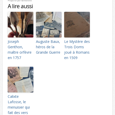
Propulsé par
Genealone
A lire aussi
Joseph
Auguste Baux,
Le Mystère des
Genthon,
héros de la
Trois Doms
maître orfèvre
Grande Guerre
joué à Romans
en 1757
en 1509
Calixte
Lafosse, le
menuisier qui
fait des vers