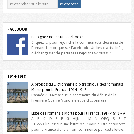
FACEBOOK
Rejoignez-nous sur Facebook !
Cliquez ici pour rejoindre la communauté des amis de
Romans Historique sur Facebook ! Un lieu d’actualités,
d’échanges et de partages ! Rejoignez-nous sur
Facebook, cliquez ici !
1914-1918
A propos du Dictionnaire biographique des romanais
Morts pour la France, 1914-1918
L’année 2014 marque le centenaire du début de la
Première Guerre Mondiale et ce dictionnaire
biographique veut rendre hommage aux romanais Morts pour la
France durant ce conflit. La base de cette recherche historique est
Liste des romanais Morts pour la France, 1914-1918 – A
constituée des noms gravés sur les plaques commémoratives de
A – B – C – D – E – F – G – HIJK – L – M – N – OPQ – R – S – T
l’Hôtel de Ville, du lycée du Dauphiné et du lycée Triboulet, […]
– UVW Cliquez sur une lettre pour voir la liste des Morts
pour la France dont le nom commence par cette lettre.