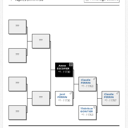
???
???
???
Anne
ESCOFIER
*? - †1730
Claude
???
PERRIN
*? - †1763
Just
Claude
???
PERRIN
PERRIN
*? - †1730
*? - †1797
Thérèse
???
GONTIER
*? - †1763