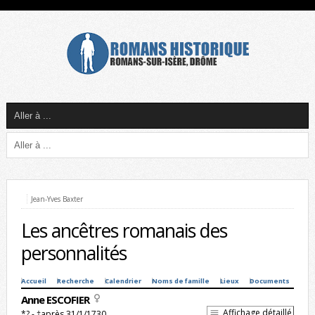
Jean-Yves Baxter
Les ancêtres romanais des
personnalités
Accueil
Recherche
Calendrier
Noms de famille
Lieux
Documents
Anne ESCOFIER
Affichage détaillé
*? - †après 31/1/1730