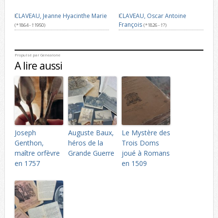
CLAVEAU, Jeanne Hyacinthe Marie
CLAVEAU, Oscar Antoine
François
(*1864 - †1950)
(*1826 - †?)
Propulsé par
Genealone
A lire aussi
Joseph
Auguste Baux,
Le Mystère des
Genthon,
héros de la
Trois Doms
maître orfèvre
Grande Guerre
joué à Romans
en 1757
en 1509