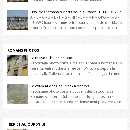
biographique veut rendre hommage aux romanais Morts pour la
France durant ce conflit. La base de cette recherche historique est
Liste des romanais Morts pour la France, 1914-1918 – A
constituée des noms gravés sur les plaques commémoratives de
A – B – C – D – E – F – G – HIJK – L – M – N – OPQ – R – S – T
l’Hôtel de Ville, du lycée du Dauphiné et du lycée Triboulet, […]
– UVW Cliquez sur une lettre pour voir la liste des Morts
pour la France dont le nom commence par cette lettre.
Liste des romanais […]
ROMANS PHOTOS
La maison Thomé en photos
Reportage photo dans la maison Thomé à Romans-sur-
Isère. En entrant dans la rue Saint-Nicolas, depuis la
place Lally-Tollendal, on remarque à notre gauche une
maison construite au XVIè siècle. Les deux façades sont ornées de
fenêtres jumelles à meneaux. Entre ces deux étages, on peut voir une
Le couvent des Capucins en photos
niche qui contient une statue de la Vierge. […]
Reportage photo dans le couvent des Capucins de
Romans-sur-Isère. Oubliés depuis longtemps mais
miraculeusement et consciencieusement préservés par
les propriétaires des lieux, des vestiges du couvent des Capucins de
Romans-sur-Isère s’offrent à nouveau à notre vue. Cliquez ici pour lire
l’histoire de la redécouverte de vestiges du couvent des Capucins !
Petit retour sur l’histoire […]
HIER ET AUJOURD'HUI