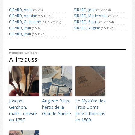
GIRARD, Anne
GIRARD, Jean
(*? - †?)
(*? - †1749)
GIRARD, Antoine
GIRARD, Marie Anne
(*? - †1670)
(*? - †?)
GIRARD, Guillaume
GIRARD, Pierre
(*1643 - †1715)
(*? - †1724)
GIRARD, Jean
GIRARD, Virgine
(*? - †?)
(*? - †1724)
GIRARD, Jean
(*? - †1775)
Propulsé par
Genealone
A lire aussi
Joseph
Auguste Baux,
Le Mystère des
Genthon,
héros de la
Trois Doms
maître orfèvre
Grande Guerre
joué à Romans
en 1757
en 1509