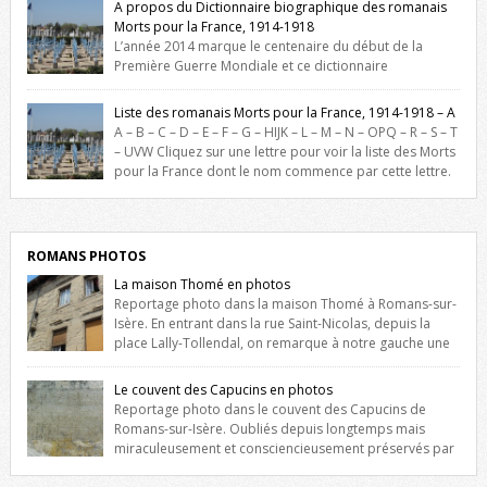
A propos du Dictionnaire biographique des romanais
Morts pour la France, 1914-1918
L’année 2014 marque le centenaire du début de la
Première Guerre Mondiale et ce dictionnaire
biographique veut rendre hommage aux romanais Morts pour la
France durant ce conflit. La base de cette recherche historique est
Liste des romanais Morts pour la France, 1914-1918 – A
constituée des noms gravés sur les plaques commémoratives de
A – B – C – D – E – F – G – HIJK – L – M – N – OPQ – R – S – T
l’Hôtel de Ville, du lycée du Dauphiné et du lycée Triboulet, […]
– UVW Cliquez sur une lettre pour voir la liste des Morts
pour la France dont le nom commence par cette lettre.
Liste des romanais […]
ROMANS PHOTOS
La maison Thomé en photos
Reportage photo dans la maison Thomé à Romans-sur-
Isère. En entrant dans la rue Saint-Nicolas, depuis la
place Lally-Tollendal, on remarque à notre gauche une
maison construite au XVIè siècle. Les deux façades sont ornées de
fenêtres jumelles à meneaux. Entre ces deux étages, on peut voir une
Le couvent des Capucins en photos
niche qui contient une statue de la Vierge. […]
Reportage photo dans le couvent des Capucins de
Romans-sur-Isère. Oubliés depuis longtemps mais
miraculeusement et consciencieusement préservés par
les propriétaires des lieux, des vestiges du couvent des Capucins de