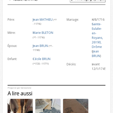
Père:
Jean MATHIEU
Mariage:
4/8/1716
(*?
Sainte-
- †1716)
Eulalie-
Mère:
Marie BLETON
en-
Royans,
(*? - †1716)
26190,
Époux:
Jean BRUN
(*? -
Drôme
†1745)
(
Jean
BRUN
)
Enfant:
Cécile BRUN
(*1725 - †1771)
Décès:
avant
12/1/1745
Propulsé par
Genealone
A lire aussi