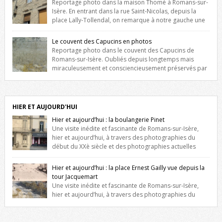
Reportage photo dans la maison Thomé à Romans-sur-
Isère. En entrant dans la rue Saint-Nicolas, depuis la
place Lally-Tollendal, on remarque à notre gauche une
maison construite au XVIè siècle. Les deux façades sont ornées de
fenêtres jumelles à meneaux. Entre ces deux étages, on peut voir une
Le couvent des Capucins en photos
niche qui contient une statue de la Vierge. […]
Reportage photo dans le couvent des Capucins de
Romans-sur-Isère. Oubliés depuis longtemps mais
miraculeusement et consciencieusement préservés par
les propriétaires des lieux, des vestiges du couvent des Capucins de
Romans-sur-Isère s’offrent à nouveau à notre vue. Cliquez ici pour lire
l’histoire de la redécouverte de vestiges du couvent des Capucins !
Petit retour sur l’histoire […]
HIER ET AUJOURD'HUI
Hier et aujourd’hui : la boulangerie Pinet
Une visite inédite et fascinante de Romans-sur-Isère,
hier et aujourd’hui, à travers des photographies du
début du XXè siècle et des photographies actuelles
prises exactement dans le même cadre ! A l’angle de la place Jean
Jaurès et de l’avenue Victor Hugo (à côté d’Intermarché), à Romans. La
Hier et aujourd’hui : la place Ernest Gailly vue depuis la
boulangerie Jules Pinet est inscrite dans le […]
tour Jacquemart
Une visite inédite et fascinante de Romans-sur-Isère,
hier et aujourd’hui, à travers des photographies du
début du XXè siècle et des photographies actuelles prises exactement
dans le même cadre ! Ma photo date de 2009 donc ça a un peu
changé depuis. Cliquez sur l’image pour l’agrandir