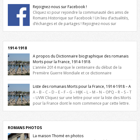
Rejoignez-nous sur Facebook !
Cliquez ici pour rejoindre la communauté des amis de
Romans Historique sur Facebook ! Un lieu d’actualités,
d’échanges et de partages ! Rejoignez-nous sur
Facebook, cliquez ici !
1914-1918
A propos du Dictionnaire biographique des romanais
Morts pour la France, 1914-1918
L’année 2014 marque le centenaire du début de la
Première Guerre Mondiale et ce dictionnaire
biographique veut rendre hommage aux romanais Morts pour la
France durant ce conflit. La base de cette recherche historique est
Liste des romanais Morts pour la France, 1914-1918 – A
constituée des noms gravés sur les plaques commémoratives de
A – B – C – D – E – F – G – HIJK – L – M – N – OPQ – R – S – T
l’Hôtel de Ville, du lycée du Dauphiné et du lycée Triboulet, […]
– UVW Cliquez sur une lettre pour voir la liste des Morts
pour la France dont le nom commence par cette lettre.
Liste des romanais […]
ROMANS PHOTOS
La maison Thomé en photos