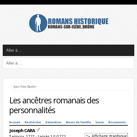
Jean-Yves Baxter
Les ancêtres romanais des
personnalités
Accueil
Recherche
Calendrier
Noms de famille
Lieux
Documents
Joseph CARA
Affichage graphique
*approx. 1727 - †après 1/1/1772