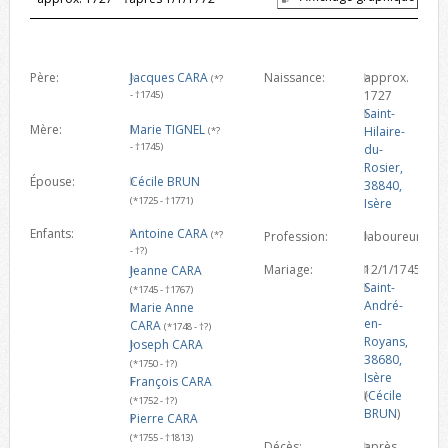
Père:
Jacques CARA
Naissance:
approx.
(*?
1727
- †1745)
Saint-
Mère:
Marie TIGNEL
Hilaire-
(*?
- †1745)
du-
Rosier,
Épouse:
Cécile BRUN
38840,
(*1725 - †1771)
Isère
Enfants:
Antoine CARA
(*?
Profession:
laboureur
- †?)
Mariage:
12/1/1745
Jeanne CARA
Saint-
(*1745 - †1767)
André-
Marie Anne
en-
CARA
(*1748 - †?)
Royans,
Joseph CARA
38680,
(*1750 - †?)
Isère
François CARA
(
Cécile
(*1752 - †?)
BRUN
)
Pierre CARA
(*1755 - †1813)
Décès:
après