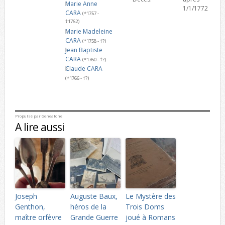
Marie Anne
1/1/1772
CARA
(*1757 -
†1762)
Marie Madeleine
CARA
(*1758 - †?)
Jean Baptiste
CARA
(*1760 - †?)
Claude CARA
(*1766 - †?)
Propulsé par
Genealone
A lire aussi
Joseph
Auguste Baux,
Le Mystère des
Genthon,
héros de la
Trois Doms
maître orfèvre
Grande Guerre
joué à Romans