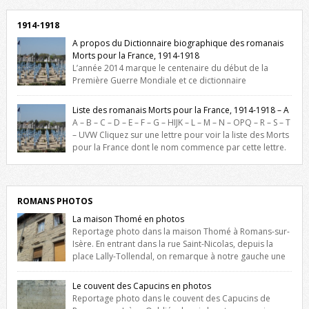
1914-1918
A propos du Dictionnaire biographique des romanais
Morts pour la France, 1914-1918
L’année 2014 marque le centenaire du début de la
Première Guerre Mondiale et ce dictionnaire
biographique veut rendre hommage aux romanais Morts pour la
France durant ce conflit. La base de cette recherche historique est
Liste des romanais Morts pour la France, 1914-1918 – A
constituée des noms gravés sur les plaques commémoratives de
A – B – C – D – E – F – G – HIJK – L – M – N – OPQ – R – S – T
l’Hôtel de Ville, du lycée du Dauphiné et du lycée Triboulet, […]
– UVW Cliquez sur une lettre pour voir la liste des Morts
pour la France dont le nom commence par cette lettre.
Liste des romanais […]
ROMANS PHOTOS
La maison Thomé en photos
Reportage photo dans la maison Thomé à Romans-sur-
Isère. En entrant dans la rue Saint-Nicolas, depuis la
place Lally-Tollendal, on remarque à notre gauche une
maison construite au XVIè siècle. Les deux façades sont ornées de
fenêtres jumelles à meneaux. Entre ces deux étages, on peut voir une
Le couvent des Capucins en photos
niche qui contient une statue de la Vierge. […]
Reportage photo dans le couvent des Capucins de