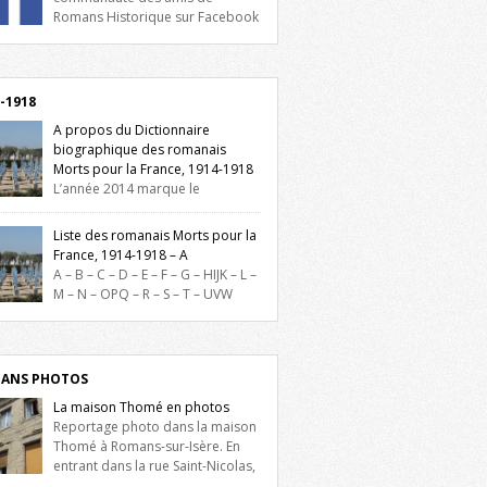
Romans Historique sur Facebook
lieu d’actualités, d’échanges et de partages
oignez-nous sur Facebook, cliquez ici !
-1918
A propos du Dictionnaire
biographique des romanais
Morts pour la France, 1914-1918
L’année 2014 marque le
enaire du début de la Première Guerre
iale et ce dictionnaire biographique veut
Liste des romanais Morts pour la
re hommage aux romanais Morts pour la
France, 1914-1918 – A
e durant ce conflit. La base de cette
A – B – C – D – E – F – G – HIJK – L –
erche historique est constituée des noms
M – N – OPQ – R – S – T – UVW
és sur les plaques commémoratives de
ez sur une lettre pour voir la liste des
el de Ville, du lycée du Dauphiné et du
s pour la France dont le nom commence
 Triboulet, […]
ette lettre. Liste des romanais […]
ANS PHOTOS
La maison Thomé en photos
Reportage photo dans la maison
Thomé à Romans-sur-Isère. En
entrant dans la rue Saint-Nicolas,
is la place Lally-Tollendal, on remarque à