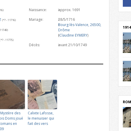
Naissance:
approx. 1691
! Un 
716)
! Rej
Mariage:
28/5/1716
T
(*? - †1716)
Bourg-lès-Valence, 26500,
1914
Drôme
 †1749)
(
Claudine EYMERY
)
(*? - †1775)
Décès:
avant 21/10/1749
cent
Mond
rend
Franc
rech
grav
Cliqu
l’Hôt
Mort
lycée
par c
ROM
 Mystère des
Calixte Lafosse,
ois Doms joué
le menuisier qui
Romans en
fait des vers
09
depu