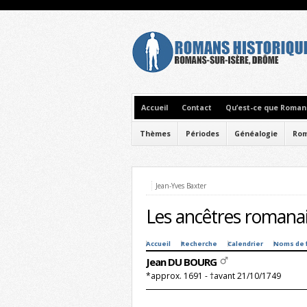
Accueil
Contact
Qu’est-ce que Romans
Thèmes
Périodes
Généalogie
Rom
Jean-Yves Baxter
Les ancêtres romanai
Accueil
Recherche
Calendrier
Noms de 
Jean DU BOURG
*approx. 1691 - †avant 21/10/1749