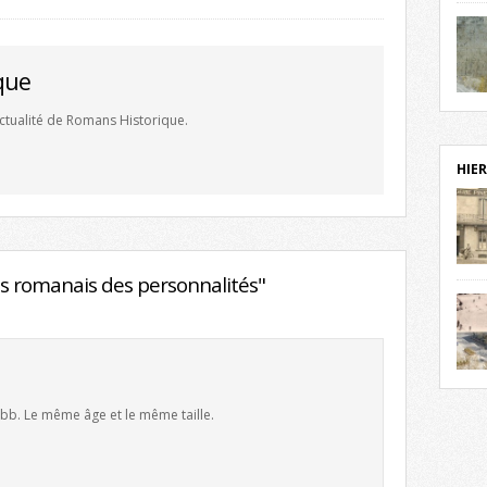
notr
sièc
fenê
que
étag
statu
Isèr
'actualité de Romans Historique.
mira
prés
vest
HIER
sur-I
Cliqu
redé
Capuc
aujo
s romanais des personnalités"
débu
actu
cadre
l’ave
Roman
Roman
dans 
des 
 bb. Le même âge et le même taille.
des 
exac
date
Cliqu