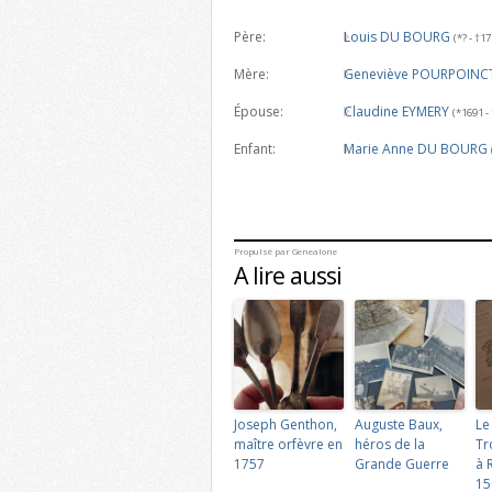
Père:
Louis DU BOURG
(*? - †1
Mère:
Geneviève POURPOINC
Épouse:
Claudine EYMERY
(*1691 -
Enfant:
Marie Anne DU BOURG
Propulsé par
Genealone
A lire aussi
Joseph Genthon,
Auguste Baux,
Le
maître orfèvre en
héros de la
Tr
1757
Grande Guerre
à 
15