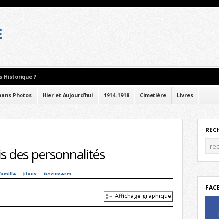
 Historique ?
ans Photos
Hier et Aujourd’hui
1914-1918
Cimetière
Livres
REC
s des personnalités
famille
Lieux
Documents
FAC
Affichage graphique