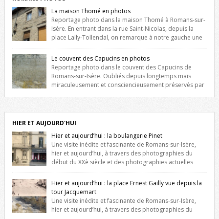
La maison Thomé en photos
Reportage photo dans la maison Thomé à Romans-sur-
Isère. En entrant dans la rue Saint-Nicolas, depuis la
place Lally-Tollendal, on remarque à notre gauche une
maison construite au XVIè siècle. Les deux façades sont ornées de
fenêtres jumelles à meneaux. Entre ces deux étages, on peut voir une
Le couvent des Capucins en photos
niche qui contient une statue de la Vierge. […]
Reportage photo dans le couvent des Capucins de
Romans-sur-Isère. Oubliés depuis longtemps mais
miraculeusement et consciencieusement préservés par
les propriétaires des lieux, des vestiges du couvent des Capucins de
Romans-sur-Isère s’offrent à nouveau à notre vue. Cliquez ici pour lire
l’histoire de la redécouverte de vestiges du couvent des Capucins !
Petit retour sur l’histoire […]
HIER ET AUJOURD'HUI
Hier et aujourd’hui : la boulangerie Pinet
Une visite inédite et fascinante de Romans-sur-Isère,
hier et aujourd’hui, à travers des photographies du
début du XXè siècle et des photographies actuelles
prises exactement dans le même cadre ! A l’angle de la place Jean
Jaurès et de l’avenue Victor Hugo (à côté d’Intermarché), à Romans. La
Hier et aujourd’hui : la place Ernest Gailly vue depuis la
boulangerie Jules Pinet est inscrite dans le […]
tour Jacquemart
Une visite inédite et fascinante de Romans-sur-Isère,
hier et aujourd’hui, à travers des photographies du
début du XXè siècle et des photographies actuelles prises exactement