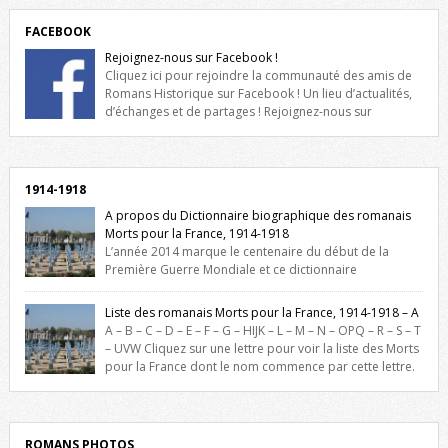
FACEBOOK
Rejoignez-nous sur Facebook !
Cliquez ici pour rejoindre la communauté des amis de
Romans Historique sur Facebook ! Un lieu d’actualités,
d’échanges et de partages ! Rejoignez-nous sur
Facebook, cliquez ici !
1914-1918
A propos du Dictionnaire biographique des romanais
Morts pour la France, 1914-1918
L’année 2014 marque le centenaire du début de la
Première Guerre Mondiale et ce dictionnaire
biographique veut rendre hommage aux romanais Morts pour la
France durant ce conflit. La base de cette recherche historique est
Liste des romanais Morts pour la France, 1914-1918 – A
constituée des noms gravés sur les plaques commémoratives de
A – B – C – D – E – F – G – HIJK – L – M – N – OPQ – R – S – T
l’Hôtel de Ville, du lycée du Dauphiné et du lycée Triboulet, […]
– UVW Cliquez sur une lettre pour voir la liste des Morts
pour la France dont le nom commence par cette lettre.
Liste des romanais […]
ROMANS PHOTOS