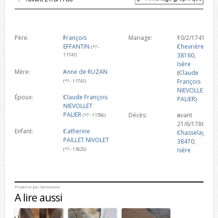
Père:
François
Mariage:
10/2/1741
EFFANTIN
Chevrières,
(*? -
38160,
†1741)
Isère
Mère:
Anne de RUZAN
(
Claude
François
(*? - †1741)
NIEVOLLET
Époux:
Claude François
PALIER
)
NIEVOLLET
PALIER
Décès:
avant
(*? - †1786)
21/6/1786
Enfant:
Catherine
Chasselay,
PAILLET NIVOLET
38470,
(*? - †1825)
Isère
Propulsé par
Genealone
A lire aussi