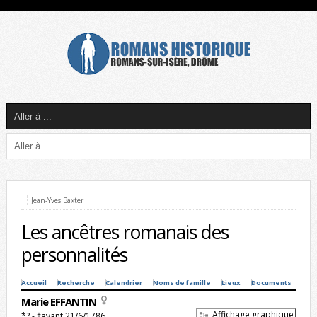
Jean-Yves Baxter
Les ancêtres romanais des
personnalités
Accueil
Recherche
Calendrier
Noms de famille
Lieux
Documents
Marie EFFANTIN
Affichage graphique
*? - †avant 21/6/1786